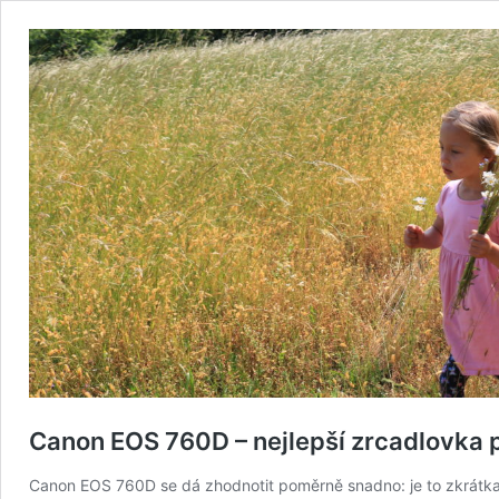
Canon EOS 760D – nejlepší zrcadlovka 
Canon EOS 760D se dá zhodnotit poměrně snadno: je to zkrátk