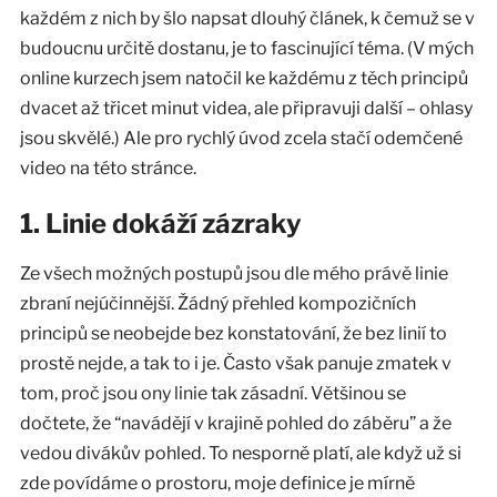
každém z nich by šlo napsat dlouhý článek, k čemuž se v
budoucnu určitě dostanu, je to fascinující téma. (V mých
online kurzech jsem natočil ke každému z těch principů
dvacet až třicet minut videa, ale připravuji další – ohlasy
jsou skvělé.) Ale pro rychlý úvod zcela stačí odemčené
video na této stránce.
1. Linie dokáží zázraky
Ze všech možných postupů jsou dle mého právě linie
zbraní nejúčinnější. Žádný přehled kompozičních
principů se neobejde bez konstatování, že bez linií to
prostě nejde, a tak to i je. Často však panuje zmatek v
tom, proč jsou ony linie tak zásadní. Většinou se
dočtete, že “navádějí v krajině pohled do záběru” a že
vedou divákův pohled. To nesporně platí, ale když už si
zde povídáme o prostoru, moje definice je mírně