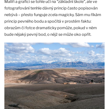
Malíři a grafici se tohle učí na “základní škole”, ale ve
fotografování tenhle dávný princip často popisován
nebývá – přesto funguje zcela magicky. Sám mu říkám
princip pevného bodu a spočítá v prostém faktu:
obrazům či fotce dramaticky pomůže, pokud v něm
bude nějaký pevný bod, o nějž se může oko opřít.