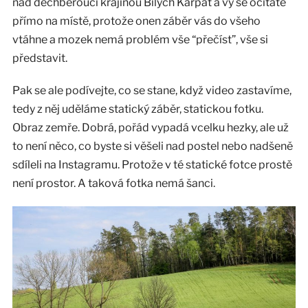
nad dechberoucí krajinou Bílých Karpat a vy se ocitáte
přímo na místě, protože onen záběr vás do všeho
vtáhne a mozek nemá problém vše “přečíst”, vše si
představit.
Pak se ale podívejte, co se stane, když video zastavíme,
tedy z něj uděláme statický záběr, statickou fotku.
Obraz zemře. Dobrá, pořád vypadá vcelku hezky, ale už
to není něco, co byste si věšeli nad postel nebo nadšeně
sdíleli na Instagramu. Protože v té statické fotce prostě
není prostor. A taková fotka nemá šanci.