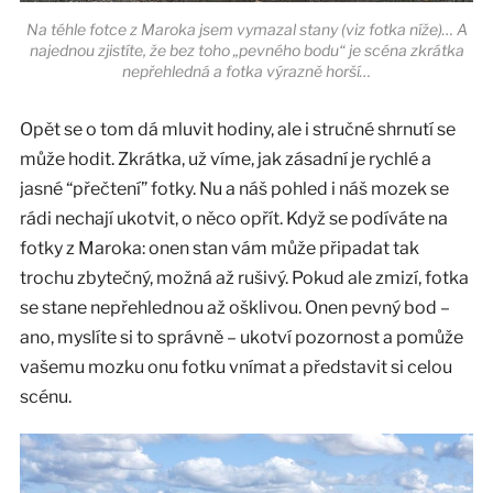
Na téhle fotce z Maroka jsem vymazal stany (viz fotka níže)… A
najednou zjistíte, že bez toho „pevného bodu“ je scéna zkrátka
nepřehledná a fotka výrazně horší…
Opět se o tom dá mluvit hodiny, ale i stručné shrnutí se
může hodit. Zkrátka, už víme, jak zásadní je rychlé a
jasné “přečtení” fotky. Nu a náš pohled i náš mozek se
rádi nechají ukotvit, o něco opřít. Když se podíváte na
fotky z Maroka: onen stan vám může připadat tak
trochu zbytečný, možná až rušivý. Pokud ale zmizí, fotka
se stane nepřehlednou až ošklivou. Onen pevný bod –
ano, myslíte si to správně – ukotví pozornost a pomůže
vašemu mozku onu fotku vnímat a představit si celou
scénu.