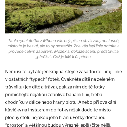
Tahle rychlofotka z iPhonu vás nejspíš na chvíli zaujme. Jasně,
místo to je hezké, ale to by nestačilo. Zde vás lapí linie potoka a
provede celým záběrem. Mozek si dokáže scénu představit a
„přečíst“. Což je klíč k úspěchu.
Nemusí to být ale jen krajina, stejně zásadní roli hrají linie
v ostatních “typech” fotek. Cvakněte dítě na zeleném
trávníku (jen dítě a tráva), pak za ním do té fotky
přimíchejte nějakou zdánlivě banální linii, třeba
chodníku v dálce nebo hrany plotu. Anebo při cvakání
kávičky na Instagram do fotky nějak dodejte místo
plochy stolu nějakou jeho hranu. Fotky dostanou
“prostor” a většinou budou výrazně lepší (čitelnější,