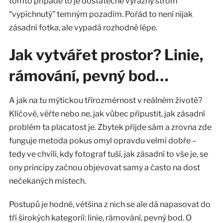
tomto případě to je dostatečně výrazný strom
“vypíchnutý” temným pozadím. Pořád to není nijak
zásadní fotka, ale vypadá rozhodně lépe.
Jak vytvářet prostor? Linie,
rámování, pevný bod…
A jak na tu mýtickou třírozměrnost v reálném životě?
Klíčové, věřte nebo ne, jak vůbec připustit, jak zásadní
problém ta placatost je. Zbytek přijde sám a zrovna zde
funguje metoda pokus omyl opravdu velmi dobře –
tedy ve chvíli, kdy fotograf tuší, jak zásadní to vše je, se
ony principy začnou objevovat samy a často na dost
nečekaných místech.
Postupů je hodně, většina z nich se ale dá napasovat do
tří širokých kategorií: linie, rámování, pevný bod. O