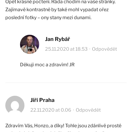
Opět krásné počtení. Ráda chodím na vaše stránky.
Zajímavě kontrastně by také mohl vypadat ořez
poslední fotky – ony stany mezi dunami.
Jan Rybář
25.11.2020 at 18.53
·
Odpovědět
Děkuji moc a zdravím! JR
Jiří Praha
22.11.2020 at 0.06
·
Odpovědět
Zdravím Vás, Honzo, a díky! Tohle jsou zdánlivě prosté