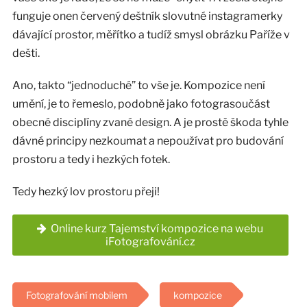
funguje onen červený deštník slovutné instagramerky
dávající prostor, měřítko a tudíž smysl obrázku Paříže v
dešti.
Ano, takto “jednoduché” to vše je. Kompozice není
umění, je to řemeslo, podobně jako fotograsoučást
obecné disciplíny zvané design. A je prostě škoda tyhle
dávné principy nezkoumat a nepoužívat pro budování
prostoru a tedy i hezkých fotek.
Tedy hezký lov prostoru přeji!
Online kurz Tajemství kompozice na webu
iFotografování.cz
Fotografování mobilem
kompozice