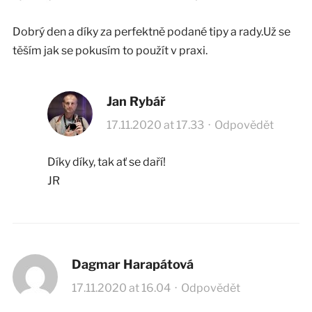
Dobrý den a díky za perfektně podané tipy a rady.Už se
těším jak se pokusím to použít v praxi.
Jan Rybář
17.11.2020 at 17.33
·
Odpovědět
Díky díky, tak ať se daří!
JR
Dagmar Harapátová
17.11.2020 at 16.04
·
Odpovědět