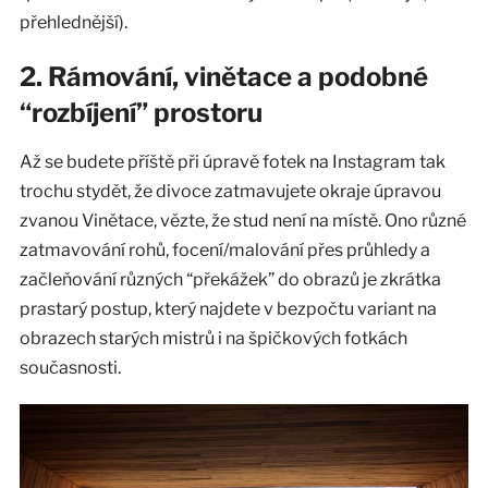
přehlednější).
2. Rámování, vinětace a podobné
“rozbíjení” prostoru
Až se budete příště při úpravě fotek na Instagram tak
trochu stydět, že divoce zatmavujete okraje úpravou
zvanou Vinětace, vězte, že stud není na místě. Ono různé
zatmavování rohů, focení/malování přes průhledy a
začleňování různých “překážek” do obrazů je zkrátka
prastarý postup, který najdete v bezpočtu variant na
obrazech starých mistrů i na špičkových fotkách
současnosti.