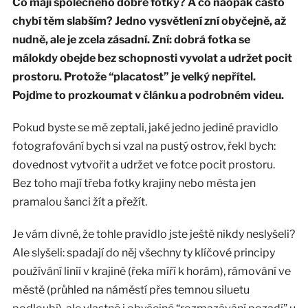
Co mají společného dobré fotky? A co naopak často
chybí těm slabším? Jedno vysvětlení zní obyčejně, až
nudně, ale je zcela zásadní. Zní: dobrá fotka se
málokdy obejde bez schopnosti vyvolat a udržet pocit
prostoru. Protože “placatost” je velký nepřítel.
Pojďme to prozkoumat v článku a podrobném videu.
Pokud byste se mě zeptali, jaké jedno jediné pravidlo
fotografování bych si vzal na pustý ostrov, řekl bych:
dovednost vytvořit a udržet ve fotce pocit prostoru.
Bez toho mají třeba fotky krajiny nebo města jen
pramalou šanci žít a přežít.
Je vám divné, že tohle pravidlo jste ještě nikdy neslyšeli?
Ale slyšeli: spadají do něj všechny ty klíčové principy
používání linií v krajině (řeka míří k horám), rámování ve
městě (průhled na náměstí přes temnou siluetu