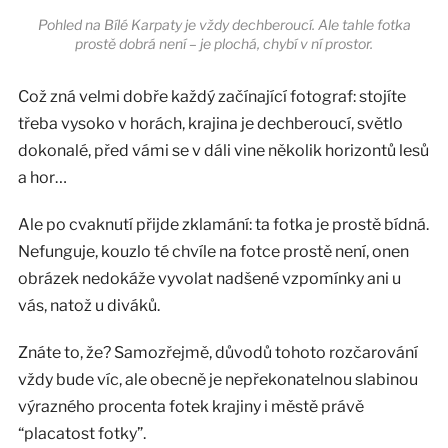
Pohled na Bílé Karpaty je vždy dechberoucí. Ale tahle fotka
prostě dobrá není – je plochá, chybí v ní prostor.
Což zná velmi dobře každý začínající fotograf: stojíte
třeba vysoko v horách, krajina je dechberoucí, světlo
dokonalé, před vámi se v dáli vine několik horizontů lesů
a hor…
Ale po cvaknutí přijde zklamání: ta fotka je prostě bídná.
Nefunguje, kouzlo té chvíle na fotce prostě není, onen
obrázek nedokáže vyvolat nadšené vzpomínky ani u
vás, natož u diváků.
Znáte to, že? Samozřejmě, důvodů tohoto rozčarování
vždy bude víc, ale obecně je nepřekonatelnou slabinou
výrazného procenta fotek krajiny i městě právě
“placatost fotky”.