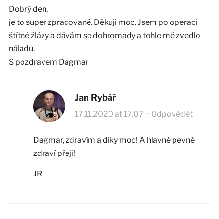
Dobrý den,
je to super zpracované. Děkuji moc. Jsem po operaci
štítné žlázy a dávám se dohromady a tohle mě zvedlo
náladu.
S pozdravem Dagmar
Jan Rybář
17.11.2020 at 17.07
·
Odpovědět
Dagmar, zdravím a díky moc! A hlavně pevné
zdraví přeji!
JR