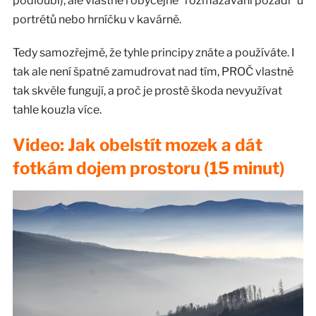
podloubí), ale vlastně i obyčejné “rozmazávání pozadí” u
portrétů nebo hrníčku v kavárně.
Tedy samozřejmě, že tyhle principy znáte a používáte. I
tak ale není špatné zamudrovat nad tím, PROČ vlastně
tak skvěle fungují, a proč je prostě škoda nevyužívat
tahle kouzla více.
Video: Jak obelstít mozek a dát
fotkám dojem prostoru (15 minut)