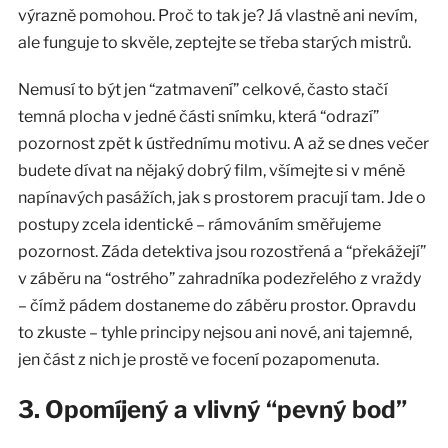
výrazně pomohou. Proč to tak je? Já vlastně ani nevím,
ale funguje to skvěle, zeptejte se třeba starých mistrů.
Nemusí to být jen “zatmavení” celkové, často stačí
temná plocha v jedné části snímku, která “odrazí”
pozornost zpět k ústřednímu motivu. A až se dnes večer
budete dívat na nějaký dobrý film, všímejte si v méně
napínavých pasážích, jak s prostorem pracují tam. Jde o
postupy zcela identické – rámováním směřujeme
pozornost. Záda detektiva jsou rozostřená a “překážejí”
v záběru na “ostrého” zahradníka podezřelého z vraždy
– čímž pádem dostaneme do záběru prostor. Opravdu
to zkuste – tyhle principy nejsou ani nové, ani tajemné,
jen část z nich je prostě ve focení pozapomenuta.
3. Opomíjený a vlivný “pevný bod”