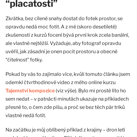
“placatosti”
Zkrátka, bez cílené snahy dostat do fotek prostor, se
opravdu nedá moc fotit. A z mé (skoro desetileté)
zkušenosti z kurzů focení bývá první krok zcela banální,
ale vlastně nejtěžší. Vyžaduje, aby fotograf opravdu
uvěřil, jak zásadní je onen pocit prostoru a obecně
“čitelnost” fotky.
Pokud by vás to zajímalo více, kvůli tomuto článku jsem
odemkl čtvrthodinové video z mého online kurzu
Tajemství kompozice
(viz výše). Bylo mi prostě líto ho
sem nedat – v patnácti minutách ukazuje na příkladech
přesně to, o čem zde píšu, a proč se bez těch pár triků
vlastně nedá fotit.
Na začátku je můj oblíbený příklad z krajiny – dron letí