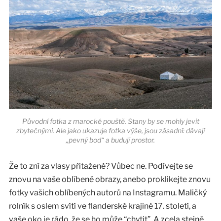
Původní fotka z marocké pouště. Stany by se mohly jevit
zbytečnými. Ale jako ukazuje fotka výše, jsou zásadní: dávají
„pevný bod“ a budují prostor.
Že to zní za vlasy přitaženě? Vůbec ne. Podívejte se
znovu na vaše oblíbené obrazy, anebo proklikejte znovu
fotky vašich oblíbených autorů na Instagramu. Maličký
rolník s oslem svítí ve flanderské krajině 17. století, a
vaše oko je rádo, že se ho může “chytit”. A zcela stejně