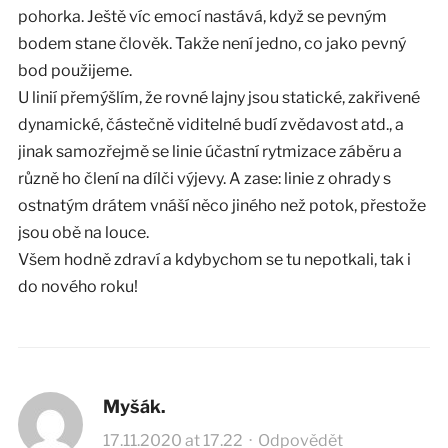
pohorka. Ještě víc emocí nastává, když se pevným
bodem stane člověk. Takže není jedno, co jako pevný
bod použijeme.
U linií přemýšlím, že rovné lajny jsou statické, zakřivené
dynamické, částečně viditelné budí zvědavost atd., a
jinak samozřejmě se linie účastní rytmizace záběru a
různě ho člení na dílči výjevy. A zase: linie z ohrady s
ostnatým drátem vnáší něco jiného než potok, přestože
jsou obě na louce.
Všem hodně zdraví a kdybychom se tu nepotkali, tak i
do nového roku!
Myšák.
17.11.2020 at 17.22
·
Odpovědět