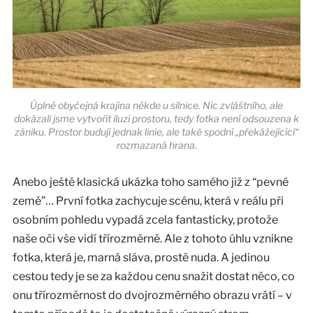
Úplně obyčejná krajina někde u silnice. Nic zvláštního, ale
dokázali jsme vytvořit iluzi prostoru, tedy fotka není odsouzena k
zániku. Prostor budují jednak linie, ale také spodní „překážejícící“
rozmazaná hrana.
Anebo ještě klasická ukázka toho samého již z “pevné
země”… První fotka zachycuje scénu, která v reálu při
osobním pohledu vypadá zcela fantasticky, protože
naše oči vše vidí třírozměrně. Ale z tohoto úhlu vznikne
fotka, která je, marná sláva, prostě nuda. A jedinou
cestou tedy je se za každou cenu snažit dostat něco, co
onu třírozměrnost do dvojrozměrného obrazu vrátí – v