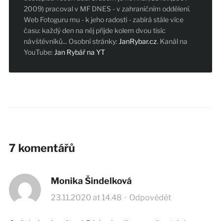
2009) pracoval v MF DNES - v zahraničním oddělení.
Web Fotoguru mu - k jeho radosti - zabírá stále více
času: každý den na něj přijde kolem dvou tisíc
návštěvníků... Osobní stránky:
JanRybar.cz
. Kanál na
YouTube:
Jan Rybář na YT
7 komentářů
Monika Šindelková
23.11.2020 at 14.48
·
Odpovědět