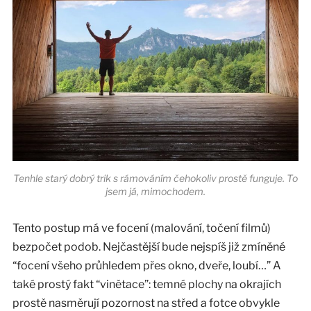
Tenhle starý dobrý trik s rámováním čehokoliv prostě funguje. To
jsem já, mimochodem.
Tento postup má ve focení (malování, točení filmů)
bezpočet podob. Nejčastější bude nejspíš již zmíněné
“focení všeho průhledem přes okno, dveře, loubí…” A
také prostý fakt “vinětace”: temné plochy na okrajích
prostě nasměrují pozornost na střed a fotce obvykle