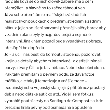
rady, ale když se do nich člověk zabere, má o čem
přemýšlet…a hlavně ho to začne táhnout ven.
Já za sebe přemítám o malířských základních
realistických poučkách o předním, středním a zadním
plánu a jejich odlišení barvami, přesněji valéry barev, aby
v zadním plánu byly ty nejprůsvitnější a nejméně
intenzivní. Jinak nám pozadí bude vypadávat z obrazu,
překlápět ho dopředu.
Jo – a učili nás pěstí do kornoutu stočenou pozorovat
krajinu a detaily, abychom intenzivněji a ostřeji vnímali
barvy a tvary. Čili to je ta vinětace. Nebo i sluneční clona.
Pak taky přemítám o pevném bodu, že dává fotce
měřítko, ale taky jí tematizuje a vnáší emoce –
beduínský nebo vojenský stan je jiný příběh než prastarý
dub a nebo dětské autíčko atd., Viděl jsem fotku z
vyprahlé poutní cesty do Santiago de Compostela, kde
precizně hrála pevný bod ošmajdaná a opuštěná