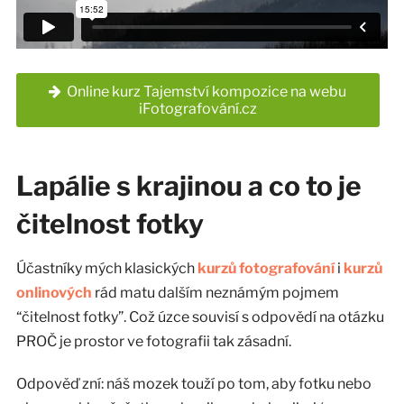
Online kurz Tajemství kompozice na webu
iFotografování.cz
Lapálie s krajinou a co to je
čitelnost fotky
Účastníky mých klasických
kurzů fotografování
i
kurzů
onlinových
rád matu dalším neznámým pojmem
“čitelnost fotky”. Což úzce souvisí s odpovědí na otázku
PROČ je prostor ve fotografii tak zásadní.
Odpověď zní: náš mozek touží po tom, aby fotku nebo