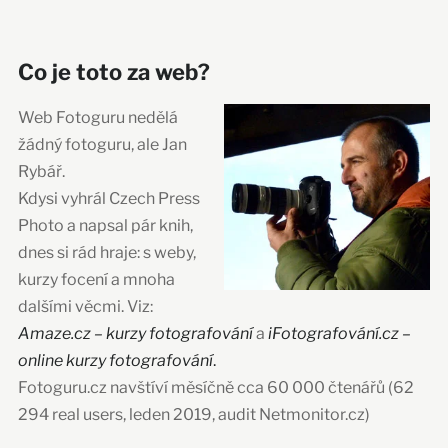
Co je toto za web?
Web Fotoguru nedělá
žádný fotoguru, ale Jan
Rybář.
Kdysi vyhrál Czech Press
Photo a napsal pár knih,
dnes si rád hraje: s weby,
kurzy focení a mnoha
dalšími věcmi. Viz:
Amaze.cz – kurzy fotografování
a
iFotografování.cz –
online kurzy fotografování
.
Fotoguru.cz navštíví měsíčně cca 60 000 čtenářů (62
294 real users, leden 2019, audit Netmonitor.cz)