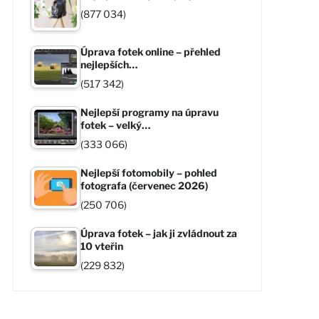
(877 034)
Úprava fotek online – přehled
nejlepších…
(517 342)
Nejlepší programy na úpravu
fotek – velký…
(333 066)
Nejlepší fotomobily – pohled
fotografa (červenec 2026)
(250 706)
Úprava fotek – jak ji zvládnout za
10 vteřin
(229 832)