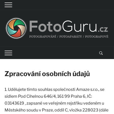
Zpracování osobních údajů
1. Udělujete tímto souhlas společnosti Amaze s.r.o., se
sídlem Pod Cihelnou 646/4, 161 99 Praha 6, IČ:
03143619 , zapsané ve veřejném rejstříku vedeném u
Městského soudu v Praze, oddíl C, vložka 228023 (dále