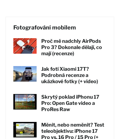
Fotografování mobilem
Proč mě nadchly AirPods
Pro 3? Dokonale dělají, co
mají (recenze)
Jak fotí Xiaomi 17T?
Podrobná recenze a
ukázkové fotky (+ video)
Skrytý poklad iPhonu 17
Pro: Open Gate video a
ProRes Raw
Měnit, nebo neměnit? Test
teleobjektivu: iPhone 17
Pro vs. 16 Pro / 15 Pro (+