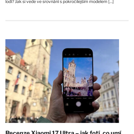
lodí? Jak si vede ve srovnání s pokročilejším modelem […]
Recenze Xiaomi 17 Ultra – jak fotí, co umí