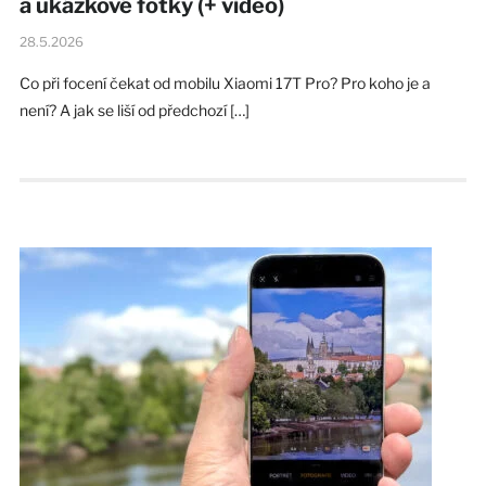
a ukázkové fotky (+ video)
28.5.2026
Co při focení čekat od mobilu Xiaomi 17T Pro? Pro koho je a
není? A jak se liší od předchozí […]