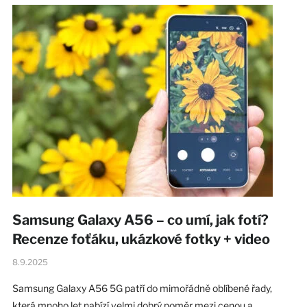
Samsung Galaxy A56 – co umí, jak fotí?
Recenze foťáku, ukázkové fotky + video
8.9.2025
Samsung Galaxy A56 5G patří do mimořádně oblíbené řady,
která mnoho let nabízí velmi dobrý poměr mezi cenou a