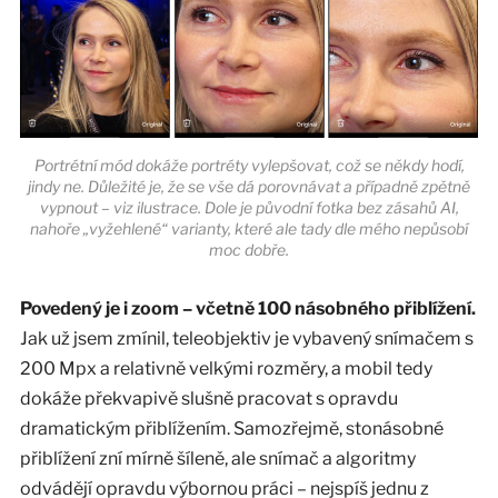
Portrétní mód dokáže portréty vylepšovat, což se někdy hodí,
jindy ne. Důležité je, že se vše dá porovnávat a případně zpětně
vypnout – viz ilustrace. Dole je původní fotka bez zásahů AI,
nahoře „vyžehlené“ varianty, které ale tady dle mého nepůsobí
moc dobře.
Povedený je i zoom – včetně 100 násobného přiblížení.
Jak už jsem zmínil, teleobjektiv je vybavený snímačem s
200 Mpx a relativně velkými rozměry, a mobil tedy
dokáže překvapivě slušně pracovat s opravdu
dramatickým přiblížením. Samozřejmě, stonásobné
přiblížení zní mírně šíleně, ale snímač a algoritmy
odvádějí opravdu výbornou práci – nejspíš jednu z