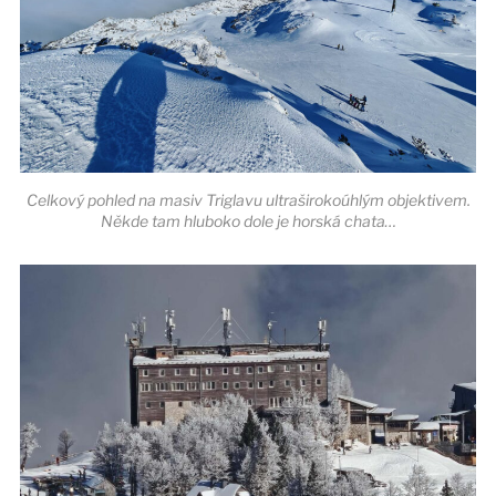
Celkový pohled na masiv Triglavu ultraširokoúhlým objektivem.
Někde tam hluboko dole je horská chata…