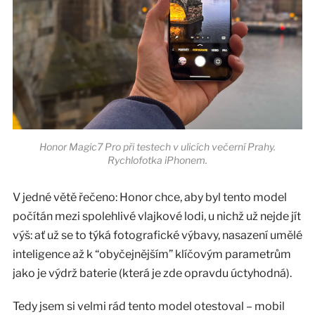
Honor Magic7 Pro při testech v ulicích večerní Prahy.
Rychlofotka iPhonem.
V jedné větě řečeno: Honor chce, aby byl tento model
počítán mezi spolehlivé vlajkové lodi, u nichž už nejde jít
výš: ať už se to týká fotografické výbavy, nasazení umělé
inteligence až k “obyčejnějším” klíčovým parametrům
jako je výdrž baterie (která je zde opravdu úctyhodná).
Tedy jsem si velmi rád tento model otestoval – mobil