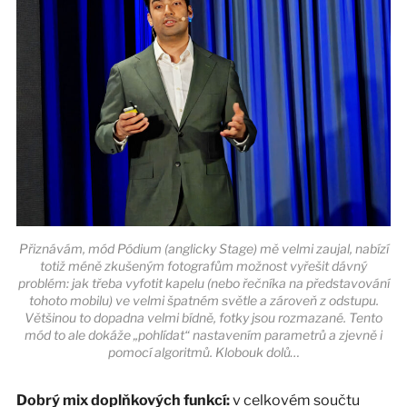
Přiznávám, mód Pódium (anglicky Stage) mě velmi zaujal, nabízí
totiž méně zkušeným fotografům možnost vyřešit dávný
problém: jak třeba vyfotit kapelu (nebo řečníka na představování
tohoto mobilu) ve velmi špatném světle a zároveň z odstupu.
Většinou to dopadna velmi bídně, fotky jsou rozmazané. Tento
mód to ale dokáže „pohlídat“ nastavením parametrů a zjevně i
pomocí algoritmů. Klobouk dolů…
Dobrý mix doplňkových funkcí:
v celkovém součtu