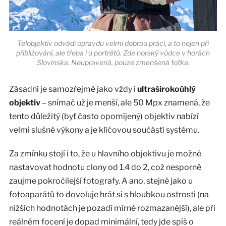
Telobjektiv odvádí opravdu velmi dobrou práci, a to nejen při
přibližování, ale třeba i u portrétů. Zde horský vůdce v horách
Slovinska. Neupravená, pouze zmenšená fotka.
Zásadní je samozřejmě jako vždy i
ultraširokoúhlý
objektiv
– snímač už je menší, ale 50 Mpx znamená, že
tento důležitý (byť často opomíjený) objektiv nabízí
velmi slušné výkony a je klíčovou součástí systému.
Za zmínku stojí i to, že u hlavního objektivu je možné
nastavovat hodnotu clony od 1.4 do 2, což nesporně
zaujme pokročilejší fotografy. A ano, stejně jako u
fotoaparátů to dovoluje hrát si s hloubkou ostrosti (na
nižších hodnotách je pozadí mírně rozmazanější), ale při
reálném focení je dopad minimální, tedy jde spíš o