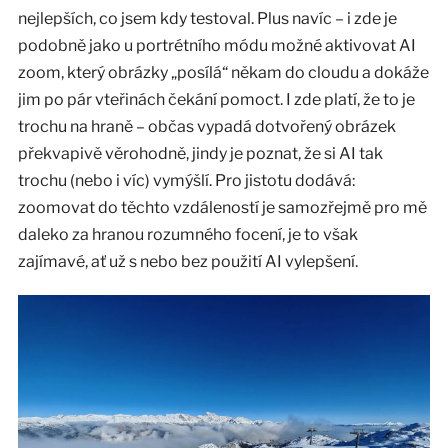
nejlepších, co jsem kdy testoval. Plus navíc – i zde je
podobně jako u portrétního módu možné aktivovat AI
zoom, který obrázky „posílá“ někam do cloudu a dokáže
jim po pár vteřinách čekání pomoct. I zde platí, že to je
trochu na hraně – občas vypadá dotvořený obrázek
překvapivě věrohodně, jindy je poznat, že si AI tak
trochu (nebo i víc) vymýšlí. Pro jistotu dodává:
zoomovat do těchto vzdáleností je samozřejmě pro mě
daleko za hranou rozumného focení, je to však
zajímavé, ať už s nebo bez použití AI vylepšení.