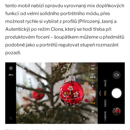
tento mobil nabízí opravdu vyrovnaný mix doplňkových
funkcí: od velmi solidního portrétního módu, přes
možnost rychle si vybírat z profilů (Přirozený, Jasný a
Autentický) po režim Clona, který se hodí třeba při
produktovém focení – šoupátkem můžeme u předmětů
podobně jako u portrétů regulovat stupeň rozmazání
pozadí.