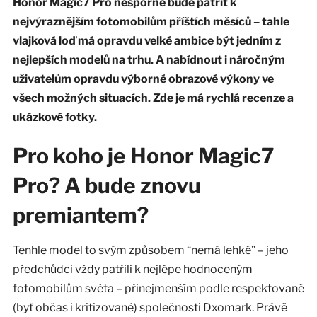
Honor Magic7 Pro nesporně bude patřit k
nejvýraznějším fotomobilům příštích měsíců – tahle
vlajková loď má opravdu velké ambice být jedním z
nejlepších modelů na trhu. A nabídnout i náročným
uživatelům opravdu výborné obrazové výkony ve
všech možných situacích. Zde je má rychlá recenze a
ukázkové fotky.
Pro koho je Honor Magic7
Pro? A bude znovu
premiantem?
Tenhle model to svým způsobem “nemá lehké” – jeho
předchůdci vždy patřili k nejlépe hodnoceným
fotomobilům světa – přinejmenším podle respektované
(byť občas i kritizované) společnosti Dxomark. Právě