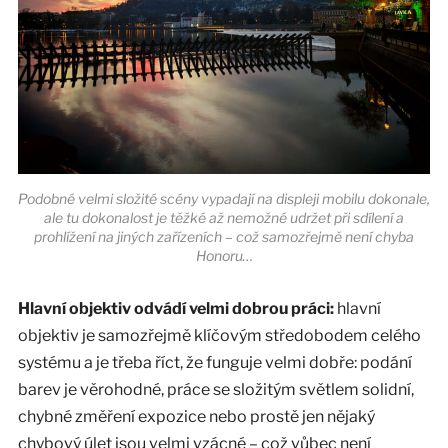
Podobné velmi složité scény vypadají na displeji mobilu dokonale,
ale tu dokonalost je těžké až nemožné udržet při sdílení a
prohlížení na jiných zařízeních – což samozřejmě není chyba
Honoru…
Hlavní objektiv odvádí velmi dobrou práci:
hlavní
objektiv je samozřejmě klíčovým středobodem celého
systému a je třeba říct, že funguje velmi dobře: podání
barev je věrohodné, práce se složitým světlem solidní,
chybné změření expozice nebo prostě jen nějaký
chybový úlet jsou velmi vzácné – což vůbec není