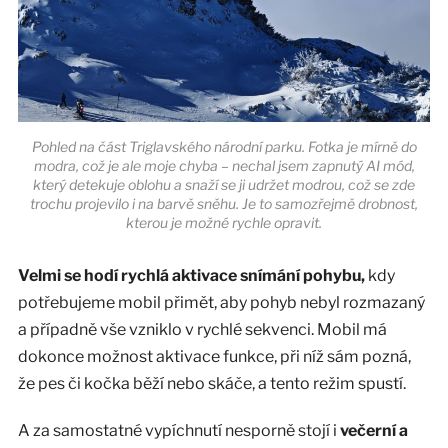
Pohled na část Triglavského národní parku. Fotka je mírně do
modra, což je ale moje chyba – nechal jsem zapnutý AI mód,
který detekuje oblohu a snaží se ji udržet modrou, což se zde
trochu projevilo i na barvě sněhu. Je to samozřejmě drobnost,
kterou je možné rychle opravit.
Velmi se hodí rychlá aktivace snímání pohybu,
kdy
potřebujeme mobil přimět, aby pohyb nebyl rozmazaný
a případně vše vzniklo v rychlé sekvenci. Mobil má
dokonce možnost aktivace funkce, při níž sám pozná,
že pes či kočka běží nebo skáče, a tento režim spustí.
A za samostatné vypíchnutí nesporně stojí i
večerní a