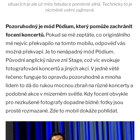
situacích je ale už míra fabulace poměrně silná. Technicky to je
nicméně velmi zajímavé.
Pozoruhodný je mód Pódium, který pomůže zachránit
focení koncertů.
Pokud se mě zeptáte, co originálního
mě nejvíc překvapilo na tomto mobilu, odpověď vás
možná překvapí. Je to nenápadný mód Pódium.
Původní anglický názve zní Stage, což víc evokuje
fotografování koncertů a jiných akcí. V jedné větě
řečeno: funguje to opravdu pozoruhodně a mnoha
lidem to dá do rukou mocnou zbraň na různé koncerty a
podobné akce v mizerném světle. Kdy focení obvykle
pro nezkušené fotografy dopadne bídně: fotky jsou
prostě rozmazané. Zde to mobil dokáže pohlídat.