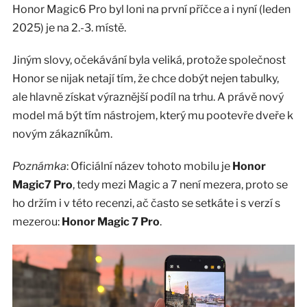
Honor Magic6 Pro byl loni na první příčce a i nyní (leden
2025) je na 2.-3. místě.
Jiným slovy, očekávání byla veliká, protože společnost
Honor se nijak netají tím, že chce dobýt nejen tabulky,
ale hlavně získat výraznější podíl na trhu. A právě nový
model má být tím nástrojem, který mu pootevře dveře k
novým zákazníkům.
Poznámka
: Oficiální název tohoto mobilu je
Honor
Magic7 Pro
, tedy mezi Magic a 7 není mezera, proto se
ho držím i v této recenzi, ač často se setkáte i s verzí s
mezerou:
Honor Magic 7 Pro
.