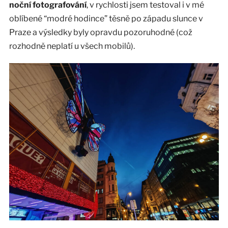
noční fotografování
, v rychlosti jsem testoval i v mé
oblíbené “modré hodince” těsně po západu slunce v
Praze a výsledky byly opravdu pozoruhodné (což
rozhodně neplatí u všech mobilů).