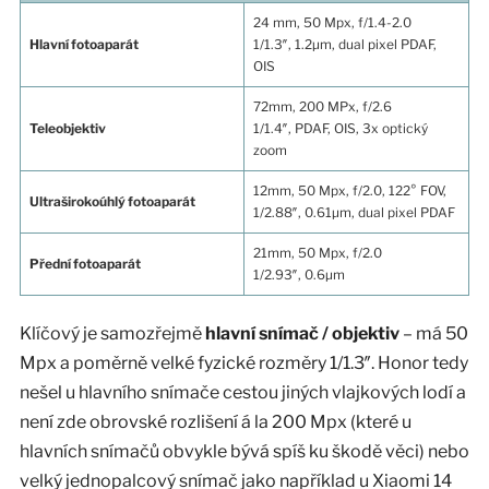
24 mm, 50 Mpx, f/1.4-2.0
Hlavní fotoaparát
1/1.3″, 1.2µm, dual pixel PDAF,
OIS
72mm, 200 MPx, f/2.6
Teleobjektiv
1/1.4″, PDAF, OIS, 3x optický
zoom
12mm, 50 Mpx, f/2.0, 122° FOV,
Ultraširokoúhlý fotoaparát
1/2.88″, 0.61µm, dual pixel PDAF
21mm, 50 Mpx, f/2.0
Přední fotoaparát
1/2.93″, 0.6µm
Klíčový je samozřejmě
hlavní snímač / objektiv
– má 50
Mpx a poměrně velké fyzické rozměry 1/1.3″. Honor tedy
nešel u hlavního snímače cestou jiných vlajkových lodí a
není zde obrovské rozlišení á la 200 Mpx (které u
hlavních snímačů obvykle bývá spíš ku škodě věci) nebo
velký jednopalcový snímač jako například u Xiaomi 14