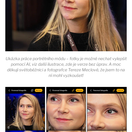
Ukázka práce portrétního módu – fotky je možné nechat vylepšit
pomocí AI, viz další ilustrace, zde je verze bez úprav. A moc
děkuji světoběžnici a fotografce Tereze Meclové, že jsem to na
ní mohl vyzkoušet!