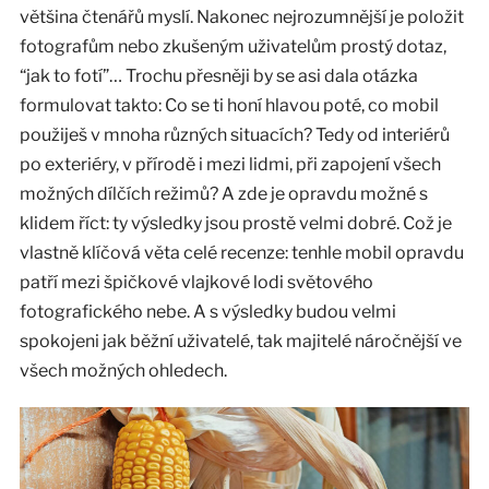
většina čtenářů myslí. Nakonec nejrozumnější je položit
fotografům nebo zkušeným uživatelům prostý dotaz,
“jak to fotí”… Trochu přesněji by se asi dala otázka
formulovat takto: Co se ti honí hlavou poté, co mobil
použiješ v mnoha různých situacích? Tedy od interiérů
po exteriéry, v přírodě i mezi lidmi, při zapojení všech
možných dílčích režimů? A zde je opravdu možné s
klidem říct: ty výsledky jsou prostě velmi dobré. Což je
vlastně klíčová věta celé recenze: tenhle mobil opravdu
patří mezi špičkové vlajkové lodi světového
fotografického nebe. A s výsledky budou velmi
spokojeni jak běžní uživatelé, tak majitelé náročnější ve
všech možných ohledech.