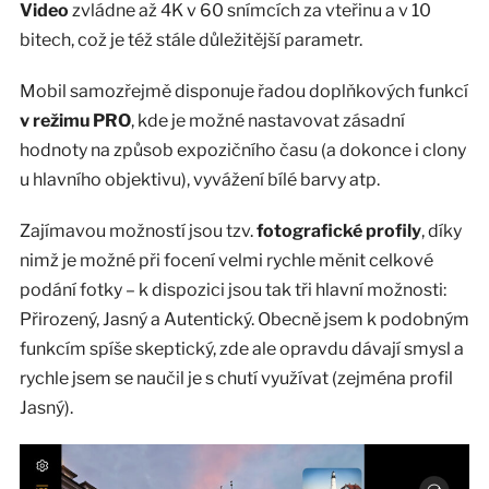
Video
zvládne až 4K v 60 snímcích za vteřinu a v 10
bitech, což je též stále důležitější parametr.
Mobil samozřejmě disponuje řadou doplňkových funkcí
v režimu PRO
, kde je možné nastavovat zásadní
hodnoty na způsob expozičního času (a dokonce i clony
u hlavního objektivu), vyvážení bílé barvy atp.
Zajímavou možností jsou tzv.
fotografické profily
, díky
nimž je možné při focení velmi rychle měnit celkové
podání fotky – k dispozici jsou tak tři hlavní možnosti:
Přirozený, Jasný a Autentický. Obecně jsem k podobným
funkcím spíše skeptický, zde ale opravdu dávají smysl a
rychle jsem se naučil je s chutí využívat (zejména profil
Jasný).