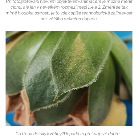
Při fotografování hlavním objektivem/snímačem je možné měnit
clonu, ale jen v nevelkém rozmezí mezi 1.4 a 2. Změní se tak
mírně hloubka ostrosti, je to však spíše technologická zajímavost
bez většího reálného dopadu.
Co třeba detaily květiny?Dopadá to překvapivě dobře…