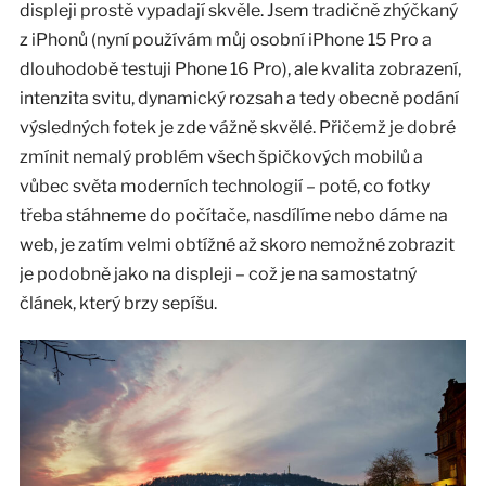
displeji prostě vypadají skvěle. Jsem tradičně zhýčkaný
z iPhonů (nyní používám můj osobní iPhone 15 Pro a
dlouhodobě testuji Phone 16 Pro), ale kvalita zobrazení,
intenzita svitu, dynamický rozsah a tedy obecně podání
výsledných fotek je zde vážně skvělé. Přičemž je dobré
zmínit nemalý problém všech špičkových mobilů a
vůbec světa moderních technologií – poté, co fotky
třeba stáhneme do počítače, nasdílíme nebo dáme na
web, je zatím velmi obtížné až skoro nemožné zobrazit
je podobně jako na displeji – což je na samostatný
článek, který brzy sepíšu.