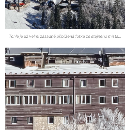
Tohle je už velmi zásadně přiblížená fotka ze stejného místa…