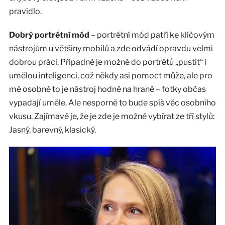
pravidlo.
Dobrý portrétní mód
– portrétní mód patří ke klíčovým
nástrojům u většiny mobilů a zde odvádí opravdu velmi
dobrou práci. Případně je možné do portrétů „pustit“ i
umělou inteligenci, což někdy asi pomoct může, ale pro
mě osobně to je nástroj hodně na hraně – fotky občas
vypadají uměle. Ale nesporně to bude spíš věc osobního
vkusu. Zajímavé je, že je zde je možné vybírat ze tří stylů:
Jasný, barevný, klasický.