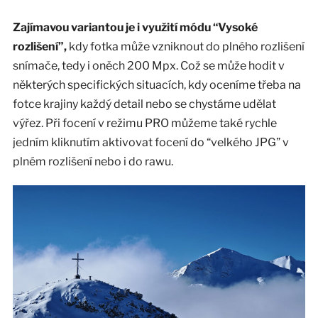
Zajímavou variantou je i využití módu “Vysoké
rozlišení”,
kdy fotka může vzniknout do plného rozlišení
snímače, tedy i oněch 200 Mpx. Což se může hodit v
některých specifických situacích, kdy oceníme třeba na
fotce krajiny každý detail nebo se chystáme udělat
výřez. Při focení v režimu PRO můžeme také rychle
jedním kliknutím aktivovat focení do “velkého JPG” v
plném rozlišení nebo i do rawu.