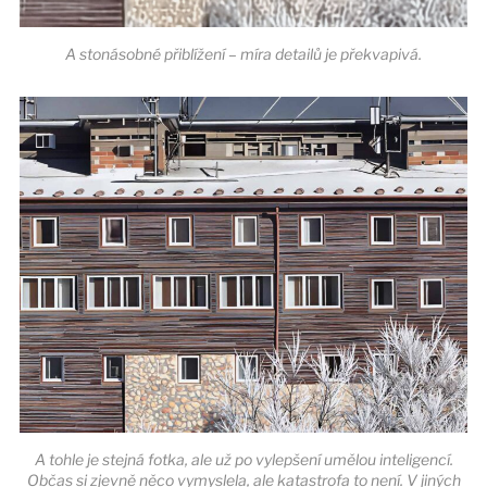
A stonásobné přiblížení – míra detailů je překvapivá.
A tohle je stejná fotka, ale už po vylepšení umělou inteligencí.
Občas si zjevně něco vymyslela, ale katastrofa to není. V jiných