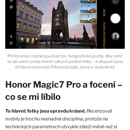
Při focení je možné používat tzv. fotografické profily, díky nimž
se dá velmi rychle měnit celkové podání fotky – k dispozici jsou
tři hlavní možnosti: Přirozený (zde), Jasný a Autentický.
Honor Magic7 Pro a focení –
co se mi líbilo
To hlavní: fotky jsou opravdu krásné.
Recenzovat
mobily je trochu nesnadná disciplína, protože na
technických parametrech obvykle záleží méně než si