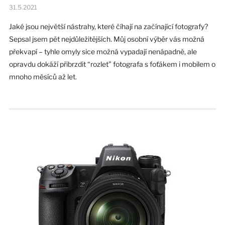
31.5.2021
Jaké jsou největší nástrahy, které číhají na začínající fotografy?
Sepsal jsem pět nejdůležitějších. Můj osobní výběr vás možná
překvapí – tyhle omyly sice možná vypadají nenápadně, ale
opravdu dokáží přibrzdit “rozlet” fotografa s foťákem i mobilem o
mnoho měsíců až let.