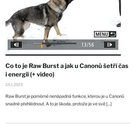
Co to je Raw Burst a jak u Canonů šetří čas
i energii (+ video)
24.1.2023
Raw Burst je poměrně nenápadná funkce, kterou je u Canonů
snadné přehlédnout. A to je škoda, protože je ve své […]