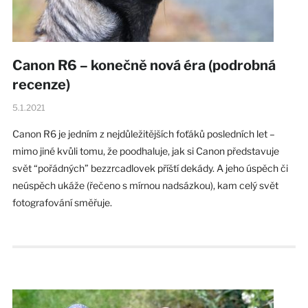
Canon R6 – konečně nová éra (podrobná
recenze)
5.1.2021
Canon R6 je jedním z nejdůležitějších foťáků posledních let –
mimo jiné kvůli tomu, že poodhaluje, jak si Canon představuje
svět “pořádných” bezzrcadlovek příští dekády. A jeho úspěch či
neúspěch ukáže (řečeno s mírnou nadsázkou), kam celý svět
fotografování směřuje.