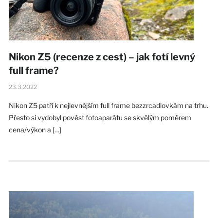
Nikon Z5 (recenze z cest) – jak fotí levný
full frame?
23.3.2022
Nikon Z5 patří k nejlevnějším full frame bezzrcadlovkám na trhu.
Přesto si vydobyl pověst fotoaparátu se skvělým poměrem
cena/výkon a […]