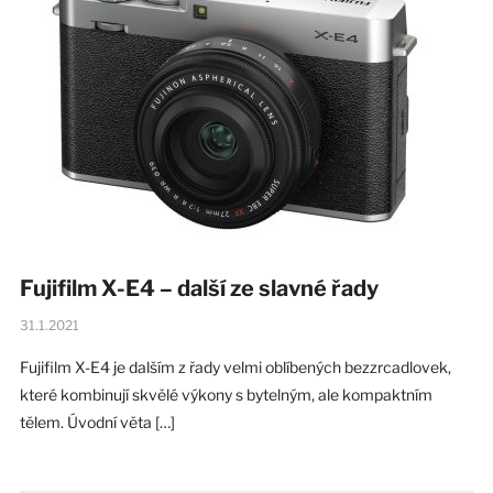
Fujifilm X-E4 – další ze slavné řady
31.1.2021
Fujifilm X-E4 je dalším z řady velmi oblíbených bezzrcadlovek,
které kombinují skvělé výkony s bytelným, ale kompaktním
tělem. Úvodní věta […]