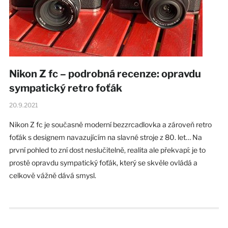
Nikon Z fc – podrobná recenze: opravdu
sympatický retro foťák
20.9.2021
Nikon Z fc je současně moderní bezzrcadlovka a zároveň retro
foťák s designem navazujícím na slavné stroje z 80. let… Na
první pohled to zní dost neslučitelně, realita ale překvapí: je to
prostě opravdu sympatický foťák, který se skvěle ovládá a
celkově vážně dává smysl.