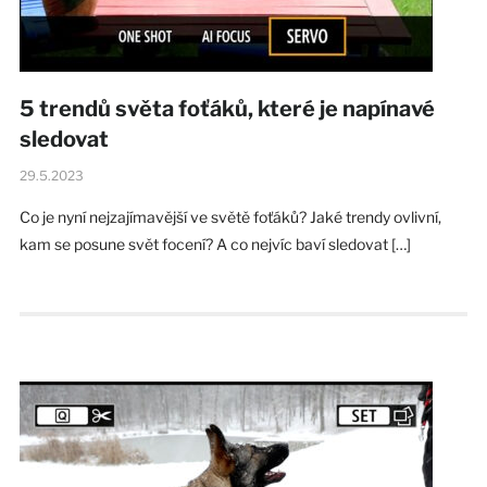
5 trendů světa foťáků, které je napínavé
sledovat
29.5.2023
Co je nyní nejzajímavější ve světě foťáků? Jaké trendy ovlivní,
kam se posune svět focení? A co nejvíc baví sledovat […]