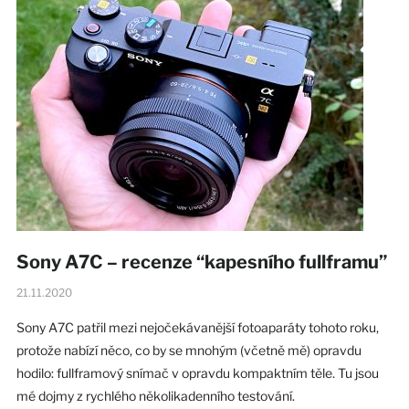
Sony A7C – recenze “kapesního fullframu”
21.11.2020
Sony A7C patřil mezi nejočekávanější fotoaparáty tohoto roku,
protože nabízí něco, co by se mnohým (včetně mě) opravdu
hodilo: fullframový snímač v opravdu kompaktním těle. Tu jsou
mé dojmy z rychlého několikadenního testování.