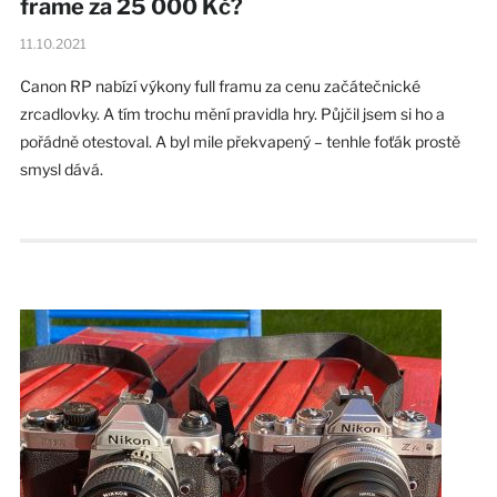
frame za 25 000 Kč?
11.10.2021
Canon RP nabízí výkony full framu za cenu začátečnické
zrcadlovky. A tím trochu mění pravidla hry. Půjčil jsem si ho a
pořádně otestoval. A byl mile překvapený – tenhle foťák prostě
smysl dává.