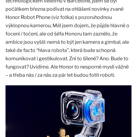
technologickém veletrhu v Barceloně, jsem se byl
počátkem března podívat na ohlášení novinky zvané
Honor Robot Phone (viz fotka) s pozoruhodnou
výklopnou kamerou. Měl jsem dojem, že půjde hlavně o
focení / točení, ale od šéfa Honoru tam zaznělo, že
ambice jsou vyšší: nemá to být jen kamera a gimbal, ale
také de facto “hlava robota”, která bude schopná
komunikovat i gestikulovat. Zní to šíleně? Ano. Bude to
fungovat? Uvidíme. Ale Honor to nesporně myslí vážně
– a třeba nás / za nás za pár let budou fotit roboti.