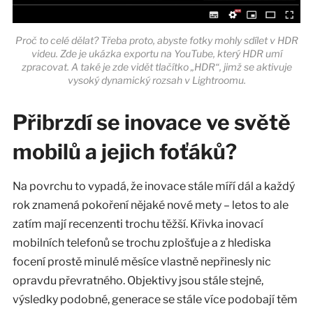
Proč to celé dělat? Třeba proto, abyste fotky mohly sdílet v HDR
videu. Zde je ukázka exportu na YouTube, který HDR umí
zpracovat. A také je zde vidět tlačítko „HDR“, jimž se aktivuje
vysoký dynamický rozsah v Lightroomu.
Přibrzdí se inovace ve světě
mobilů a jejich foťáků?
Na povrchu to vypadá, že inovace stále míří dál a každý
rok znamená pokoření nějaké nové mety – letos to ale
zatím mají recenzenti trochu těžší. Křivka inovací
mobilních telefonů se trochu zplošťuje a z hlediska
focení prostě minulé měsíce vlastně nepřinesly nic
opravdu převratného. Objektivy jsou stále stejné,
výsledky podobné, generace se stále více podobají těm