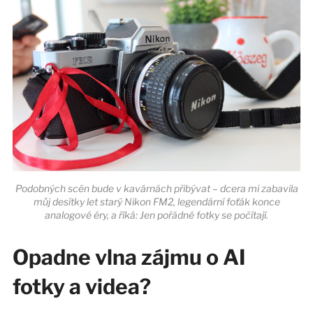
Podobných scén bude v kavárnách přibývat – dcera mi zabavila
můj desítky let starý Nikon FM2, legendární foťák konce
analogové éry, a říká: Jen pořádné fotky se počítají.
Opadne vlna zájmu o AI
fotky a videa?