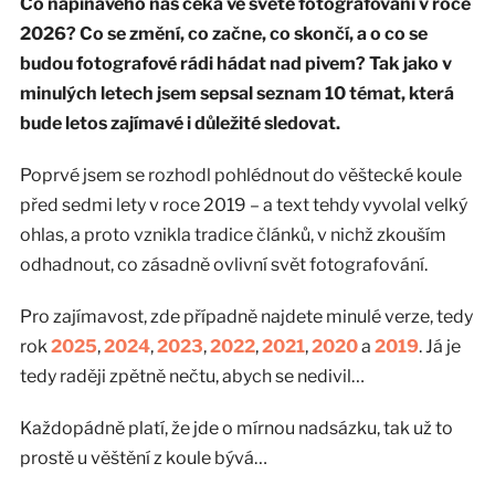
Co napínavého nás čeká ve světě fotografování v roce
2026? Co se změní, co začne, co skončí, a o co se
budou fotografové rádi hádat nad pivem? Tak jako v
minulých letech jsem sepsal seznam 10 témat, která
bude letos zajímavé i důležité sledovat.
Poprvé jsem se rozhodl pohlédnout do věštecké koule
před sedmi lety v roce 2019 – a text tehdy vyvolal velký
ohlas, a proto vznikla tradice článků, v nichž zkouším
odhadnout, co zásadně ovlivní svět fotografování.
Pro zajímavost, zde případně najdete minulé verze, tedy
rok
2025
,
2024
,
2023
,
2022
,
2021
,
2020
a
2019
. Já je
tedy raději zpětně nečtu, abych se nedivil…
Každopádně platí, že jde o mírnou nadsázku, tak už to
prostě u věštění z koule bývá…