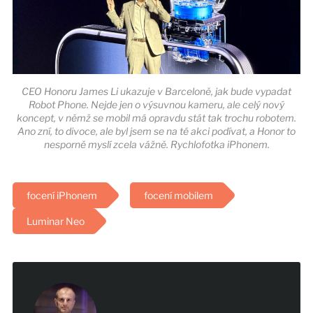
CEO Honoru James Li ukazuje v Barceloně, jak bude vypadat
Robot Phone. Nejde jen o výsuvnou kameru, ale celý nový
koncept, v němž se mobil má opravdu stát tak trochu robotem.
Ano zní, to divoce, ale byl jsem se na té akci podívat, a Honor to
nesporně myslí zcela vážně. Rychlofotka iPhonem.
focení iPhonem
focení mobilem
Luminar Neo