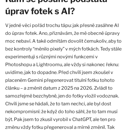
úprav fotek s AI?
V jedné věci pořád trochu tápu: jak přesně zasáhne AI
do úprav fotek. Ano, přiznávám, že mě obecně úpravy
moc nebaví. A také odmítám dovolit čemukoliv, aby to
bez kontroly “měnilo pixely” v mých fotkách. Tedy stále
experimentuji s různými novými funkcemi v
Photoshopu a Lightroomu, ale vždy si nakonec řeknu:
uvidíme, jak to dopadne. Před chvílí jsem zkoušel v
placeném Gemini přegenerovat titulní fotku tohoto
článku – a změnit datum z 2025 na 2026. Zvládl to
samozřejmě bezchybně, jen do fotky vložil vodoznak.
Chvíli jsme se hádali, že to tam nechci, ale byl dost
nekompromisní: že když do toho sáhl, že to tam musí
být. Pak jsem to zkusil vyrobil v ChatGPT, ale ten pro
změnu vždy fotku přegeneroval a mírně změnil. Tak