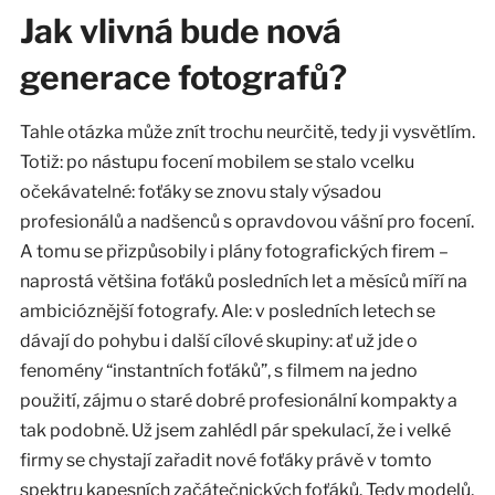
Jak vlivná bude nová
generace fotografů?
Tahle otázka může znít trochu neurčitě, tedy ji vysvětlím.
Totiž: po nástupu focení mobilem se stalo vcelku
očekávatelné: foťáky se znovu staly výsadou
profesionálů a nadšenců s opravdovou vášní pro focení.
A tomu se přizpůsobily i plány fotografických firem –
naprostá většina foťáků posledních let a měsíců míří na
ambicióznější fotografy. Ale: v posledních letech se
dávají do pohybu i další cílové skupiny: ať už jde o
fenomény “instantních foťáků”, s filmem na jedno
použití, zájmu o staré dobré profesionální kompakty a
tak podobně. Už jsem zahlédl pár spekulací, že i velké
firmy se chystají zařadit nové foťáky právě v tomto
spektru kapesních začátečnických foťáků. Tedy modelů,