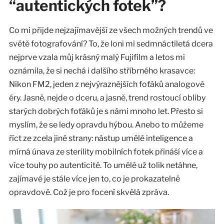
“autentických fotek”?
Co mi přijde nejzajímavější ze všech možných trendů ve
světě fotografování? To, že loni mi sedmnáctiletá dcera
nejprve vzala můj krásný malý Fujifilm a letos mi
oznámila, že si nechá i dalšího stříbrného krasavce:
Nikon FM2, jeden z nejvýraznějších foťáků analogové
éry. Jasně, nejde o dceru, a jasně, trend rostoucí obliby
starých dobrých foťáků je s námi mnoho let. Přesto si
myslím, že se ledy opravdu hýbou. Anebo to můžeme
říct ze zcela jiné strany: nástup umělé inteligence a
mírná únava ze sterility mobilních fotek přináší více a
více touhy po autenticitě. To umělé už tolik netáhne,
zajímavé je stále více jen to, co je prokazatelně
opravdové. Což je pro focení skvělá zpráva.