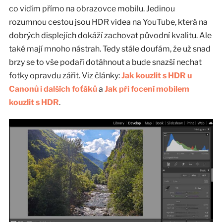
co vidím přímo na obrazovce mobilu. Jedinou
rozumnou cestou jsou HDR videa na YouTube, která na
dobrých displejích dokáží zachovat původní kvalitu. Ale
také mají mnoho nástrah. Tedy stále doufám, že už snad
brzy se to vše podaří dotáhnout a bude snazší nechat
fotky opravdu zářit. Viz články:
Jak kouzlit s HDR u
Canonů i dalších foťáků
a
Jak při focení mobilem
kouzlit s HDR
.