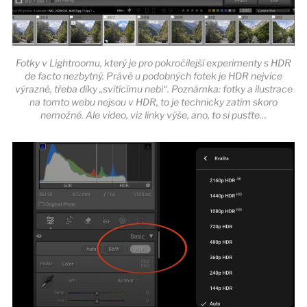
Fotky v Lightroomu, který je pro pokročilejší experimenty s HDR
de facto nezbytný. Právě u podobných fotek je HDR nejvíce
výrazné, třeba díky „svítícímu nebi“. Poznámka: fotky a ilustrace
na tomto webu nejsou v HDR, to je technicky zatím skoro
nemožné. Ale video, viz linky výše, ano, to si pusťte…