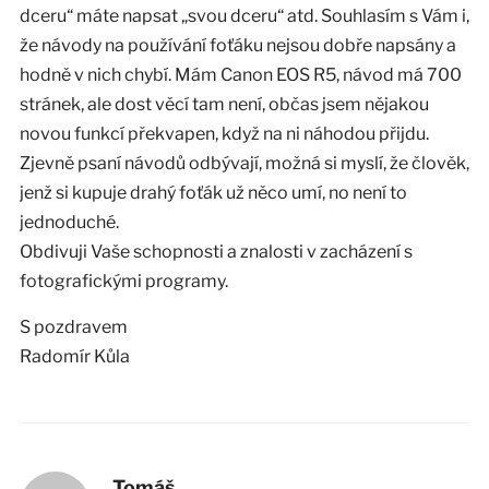
dceru“ máte napsat „svou dceru“ atd. Souhlasím s Vám i,
že návody na používání foťáku nejsou dobře napsány a
hodně v nich chybí. Mám Canon EOS R5, návod má 700
stránek, ale dost věcí tam není, občas jsem nějakou
novou funkcí překvapen, když na ni náhodou přijdu.
Zjevně psaní návodů odbývají, možná si myslí, že člověk,
jenž si kupuje drahý foťák už něco umí, no není to
jednoduché.
Obdivuji Vaše schopnosti a znalosti v zacházení s
fotografickými programy.
S pozdravem
Radomír Kůla
Tomáš