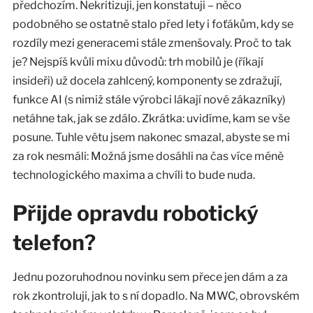
předchozím. Nekritizuji, jen konstatuji – něco
podobného se ostatně stalo před lety i foťákům, kdy se
rozdíly mezi generacemi stále zmenšovaly. Proč to tak
je? Nejspíš kvůli mixu důvodů: trh mobilů je (říkají
insideři) už docela zahlcený, komponenty se zdražují,
funkce AI (s nimiž stále výrobci lákají nové zákazníky)
netáhne tak, jak se zdálo. Zkrátka: uvidíme, kam se vše
posune. Tuhle větu jsem nakonec smazal, abyste se mi
za rok nesmáli: Možná jsme dosáhli na čas více méně
technologického maxima a chvíli to bude nuda.
Přijde opravdu robotický
telefon?
Jednu pozoruhodnou novinku sem přece jen dám a za
rok zkontroluji, jak to s ní dopadlo. Na MWC, obrovském