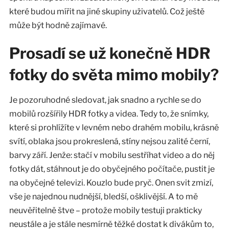
které budou mířit na jiné skupiny uživatelů. Což ještě
může být hodně zajímavé.
Prosadí se už konečně HDR
fotky do světa mimo mobily?
Je pozoruhodné sledovat, jak snadno a rychle se do
mobilů rozšířily HDR fotky a videa. Tedy to, že snímky,
které si prohlížíte v levném nebo drahém mobilu, krásně
svítí, oblaka jsou prokreslená, stíny nejsou zalité černí,
barvy září. Jenže: stačí v mobilu sestříhat video a do něj
fotky dát, stáhnout je do obyčejného počítače, pustit je
na obyčejné televizi. Kouzlo bude pryč. Onen svit zmizí,
vše je najednou nudnější, bledší, ošklivější. A to mě
neuvěřitelně štve – protože mobily testuji prakticky
neustále a je stále nesmírně těžké dostat k divákům to,