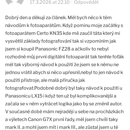
17.3.2026 at 22.10
·
Odpovědět
Dobrý den a děkuji za článek. Měl bych něco k těm
návodům k fotoaparátům. Když pominu moje začátky s
fotoaparátem Certo KN35 kde mě zaučil táta který mi
vysvětlil základy fotografování tak si vzpomíním jak
jsem si koupil Panasonic FZ28 a ačkoliv to nebyl
rozhodně můj první digitální fotoaparát tak tenhle foťák
měl tak výborný návod k použití že jsem se k němu ne
jednou vrátil abych si něco upřesnil,nebyl to jen návod k
použití přístroje, ale malá příručka jak
fotografovat.Podobně dobrý byl taky návod k použití u
Panasonicu LX15 i když ten už byl komplikovanější a
začala se v něm vytrácet logika jako by se změnil autor.
V současné době mám nejraději u sebe na procházkách
a výletech Canon G7X první řady, měl jsem chvíli taky
mark II. a mohl jsem mít i mark III., ale zůstal jsem u té