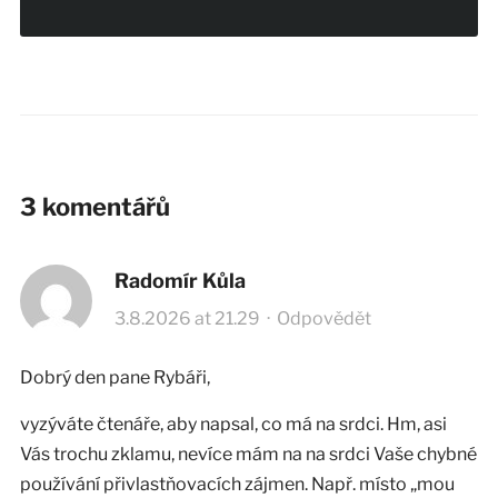
3 komentářů
Radomír Kůla
3.8.2026 at 21.29
·
Odpovědět
Dobrý den pane Rybáři,
vyzýváte čtenáře, aby napsal, co má na srdci. Hm, asi
Vás trochu zklamu, nevíce mám na na srdci Vaše chybné
používání přivlastňovacích zájmen. Např. místo „mou