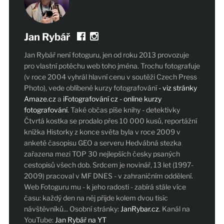
Jan Rybář
Jan Rybář není fotoguru, jen od roku 2013 provozuje
pro vlastní potěchu web toho jména. Trochu fotografuje
(v roce 2004 vyhrál hlavní cenu v soutěži Czech Press
Photo), vede oblíbené kurzy fotografování
- viz stránky
Amaze.cz
a
iFotografování cz - online kurzy
fotografování
. Také občas píše knihy - detektivky
Čtvrtá kostka se prodalo přes 10 000 kusů, reportážní
knížka Historky z konce světa byla v roce 2009 v
anketě časopisu GEO a serveru Hedvábná stezka
zařazena mezi TOP 30 nejlepších česky psaných
cestopisů všech dob. Srdcem je novinář, 13 let (1997-
2009) pracoval v MF DNES - v zahraničním oddělení.
Web Fotoguru mu - k jeho radosti - zabírá stále více
času: každý den na něj přijde kolem dvou tisíc
návštěvníků... Osobní stránky:
JanRybar.cz
. Kanál na
YouTube:
Jan Rybář na YT