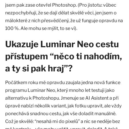
jsem pak zase otevřel Photoshop. (Pro jistotu: vůbec
nezpochybňuji, že se dají dělat skvělé věci, jen jsem o
málokteré z nich přesvědčený, že už funguje opravdu na
100 %. Ale mohu se mýlit, to se ví).
Ukazuje Luminar Neo cestu
přístupem “něco ti nahodím,
a ty si pak hraj”?
Počátkem roku mě opravdu zaujala jedna nová funkce
programu Luminar Neo, který mnoho let testuji jako
alternativu k Photoshopu. Jmenuje se AI Asistent a při
úpravě nabízí několik variant, jak fotku upravit, ale vždy
ponechává snadnou cestu, jak vše doladit manuálně.
Což je skvělé: “nesahá mi do pixelů” a nic se neděje bez