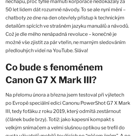
nechápu, proč tyhle mamutí korporace nedokázaly za
50 let lidem dát rozumné návody. To se ale nyní mění –
chatboty ze dne na den otevřely přístup k technickým
detailům spících ve strašném jazyku manuálů a návodů.
Což je dle mého nenápadná revoluce – konečně je
možné vše zjistit za pár vteřin, ne marným sledováním
předlouhých videí na YouTube. Sláva!
Co bude s fenoménem
Canon G7 X Mark III?
Na přelomu února a března jsem testoval při výletech
po Evropě speciální edici Canonu PowerShot G7 X Mark
III, tedy foťáku z roku 2019, který odmítá zestárnout
(článek bude brzy). Totiž: jako kapesní kompakt s
velkým snímačem a velmi slušnou optikou se trefil do
gusta uživatelů mobilů toužících po “něčem jiném”. A po