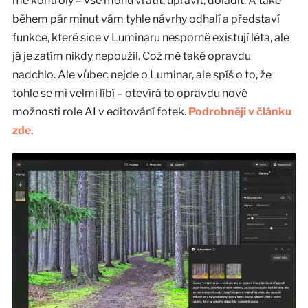
mé kontroly – vše mohu vrátit, upravit, doladit. A také
během pár minut vám tyhle návrhy odhalí a představí
funkce, které sice v Luminaru nesporně existují léta, ale
já je zatím nikdy nepoužil. Což mě také opravdu
nadchlo. Ale vůbec nejde o Luminar, ale spíš o to, že
tohle se mi velmi líbí – otevírá to opravdu nové
možnosti role AI v editování fotek.
Podrobněji v článku
zde
.