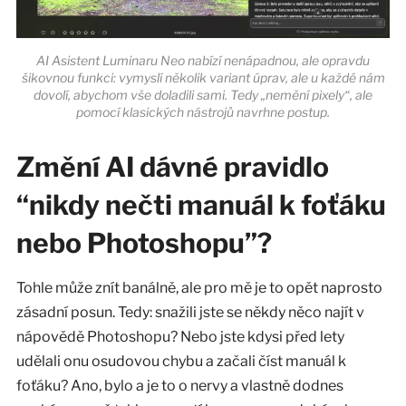
AI Asistent Luminaru Neo nabízí nenápadnou, ale opravdu
šikovnou funkci: vymyslí několik variant úprav, ale u každé nám
dovolí, abychom vše doladili sami. Tedy „nemění pixely“, ale
pomocí klasických nástrojů navrhne postup.
Změní AI dávné pravidlo
“nikdy nečti manuál k foťáku
nebo Photoshopu”?
Tohle může znít banálně, ale pro mě je to opět naprosto
zásadní posun. Tedy: snažili jste se někdy něco najít v
nápovědě Photoshopu? Nebo jste kdysi před lety
udělali onu osudovou chybu a začali číst manuál k
foťáku? Ano, bylo a je to o nervy a vlastně dodnes