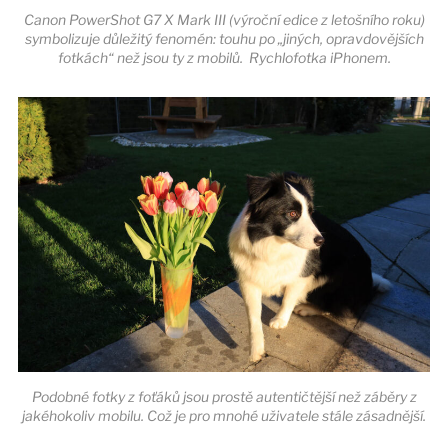
Canon PowerShot G7 X Mark III (výroční edice z letošního roku)
symbolizuje důležitý fenomén: touhu po „jiných, opravdovějších
fotkách“ než jsou ty z mobilů. Rychlofotka iPhonem.
Podobné fotky z foťáků jsou prostě autentičtější než záběry z
jakéhokoliv mobilu. Což je pro mnohé uživatele stále zásadnější.