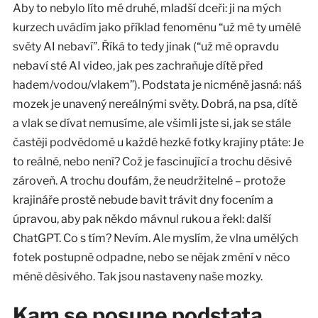
Aby to nebylo líto mé druhé, mladší dceři: ji na mých
kurzech uvádím jako příklad fenoménu “už mě ty umělé
světy AI nebaví”. Říká to tedy jinak (“už mě opravdu
nebaví sté AI video, jak pes zachraňuje dítě před
hadem/vodou/vlakem”). Podstata je nicméně jasná: náš
mozek je unavený nereálnými světy. Dobrá, na psa, dítě
a vlak se dívat nemusíme, ale všimli jste si, jak se stále
častěji podvědomě u každé hezké fotky krajiny ptáte: Je
to reálné, nebo není? Což je fascinující a trochu děsivé
zároveň. A trochu doufám, že neudržitelné – protože
krajináře prostě nebude bavit trávit dny focením a
úpravou, aby pak někdo mávnul rukou a řekl: další
ChatGPT. Co s tím? Nevím. Ale myslím, že vlna umělých
fotek postupně odpadne, nebo se nějak změní v něco
méně děsivého. Tak jsou nastaveny naše mozky.
Kam se posune podstata