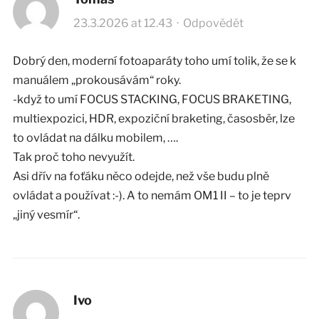
23.3.2026 at 12.43
·
Odpovědět
Dobrý den, moderní fotoaparáty toho umí tolik, že se k
manuálem „prokousávám“ roky.
-když to umí FOCUS STACKING, FOCUS BRAKETING,
multiexpozici, HDR, expoziční braketing, časosběr, lze
to ovládat na dálku mobilem, ….
Tak proč toho nevyužít.
Asi dřív na foťáku něco odejde, než vše budu plně
ovládat a používat :-). A to nemám OM1 II – to je teprv
„jiný vesmír“.
Ivo