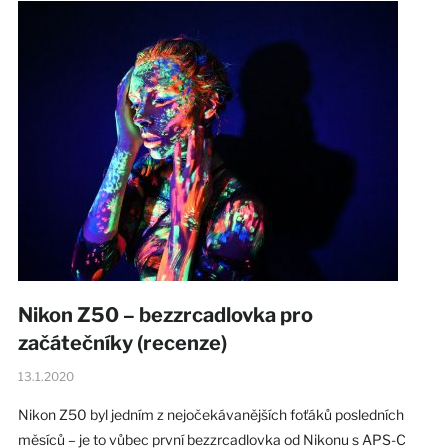
Nikon Z50 – bezzrcadlovka pro
začátečníky (recenze)
13.1.2020
Nikon Z50 byl jedním z nejočekávanějších foťáků posledních
měsíců – je to vůbec první bezzrcadlovka od Nikonu s APS-C