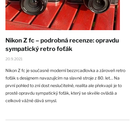
Nikon Z fc – podrobná recenze: opravdu
sympatický retro foťák
20.9.2021
Nikon Z fc je současně moderní bezzrcadlovka a zároveň retro
foťák s designem navazujícím na slavné stroje z 80. let… Na
první pohled to zní dost neslučitelně, realita ale překvapí: je to
prostě opravdu sympatický foťák, který se skvěle ovládá a
celkově vážně dává smysl.