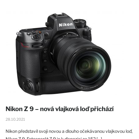
Nikon Z 9 – nová vlajková loď přichází
28.10.2021
Nikon představil svoji novou a dlouho očekávanou vlajkovou loď,
Nikon Z 9. Fotoaparát Z 9 je k dispozici za 152 […]