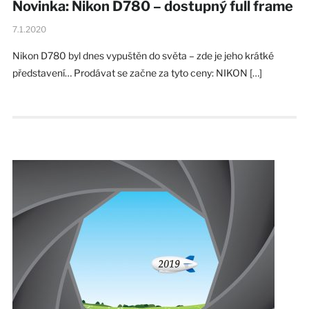
Novinka: Nikon D780 – dostupný full frame
7.1.2020
Nikon D780 byl dnes vypuštěn do světa – zde je jeho krátké
představení… Prodávat se začne za tyto ceny: NIKON […]