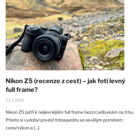
Nikon Z5 (recenze z cest) – jak fotí levný
full frame?
23.3.2022
Nikon Z5 patří k nejlevnějším full frame bezzrcadlovkám na trhu.
Přesto si vydobyl pověst fotoaparátu se skvělým poměrem
cena/výkon a […]