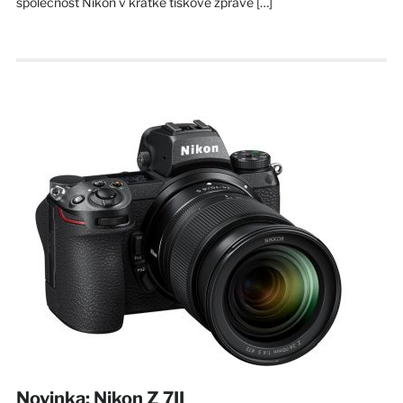
společnost Nikon v krátké tiskové zprávě […]
Novinka: Nikon Z 7II