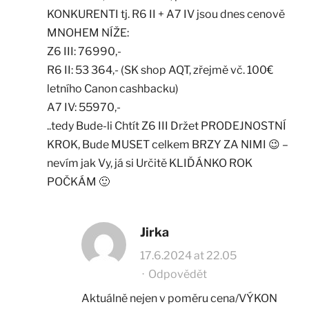
KONKURENTI tj. R6 II + A7 IV jsou dnes cenově
MNOHEM NÍŽE:
Z6 III: 76990,-
R6 II: 53 364,- (SK shop AQT, zřejmě vč. 100€
letního Canon cashbacku)
A7 IV: 55970,-
..tedy Bude-li Chtít Z6 III Držet PRODEJNOSTNÍ
KROK, Bude MUSET celkem BRZY ZA NIMI 😉 –
nevím jak Vy, já si Určitě KLIĎÁNKO ROK
POČKÁM 🙂
Jirka
17.6.2024 at 22.05
·
Odpovědět
Aktuálně nejen v poměru cena/VÝKON