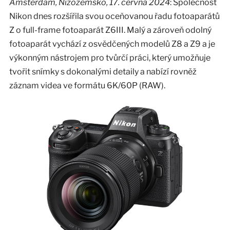
Amsterdam, Nizozemsko, 17. června 2024
: Společnost
Nikon dnes rozšířila svou oceňovanou řadu fotoaparátů
Z o full-frame fotoaparát Z6III. Malý a zároveň odolný
fotoaparát vychází z osvědčených modelů Z8 a Z9 a je
výkonným nástrojem pro tvůrčí práci, který umožňuje
tvořit snímky s dokonalými detaily a nabízí rovněž
záznam videa ve formátu 6K/60P (RAW).