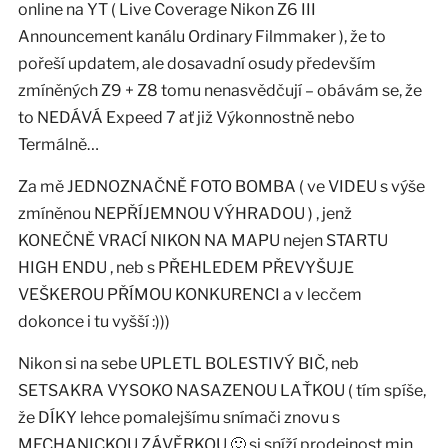
online na YT ( Live Coverage Nikon Z6 III
Announcement kanálu Ordinary Filmmaker ), že to
pořeší updatem, ale dosavadní osudy především
zmíněných Z9 + Z8 tomu nenasvědčují – obávám se, že
to NEDÁVÁ Expeed 7 ať již Výkonnostně nebo
Termálně…
Za mě JEDNOZNAČNĚ FOTO BOMBA ( ve VIDEU s výše
zmíněnou NEPŘÍJEMNOU VÝHRADOU ) , jenž
KONEČNĚ VRACÍ NIKON NA MAPU nejen STARTU
HIGH ENDU , neb s PŘEHLEDEM PŘEVYŠUJE
VEŠKEROU PŘÍMOU KONKURENCI a v lecčem
dokonce i tu vyšší :)))
Nikon si na sebe UPLETL BOLESTIVÝ BIČ, neb
SETSAKRA VYSOKO NASAZENOU LAŤKOU ( tím spíše,
že DÍKY lehce pomalejšímu snímači znovu s
MECHANICKOU ZÁVĚRKOU 🙂 si sníží prodejnost min.