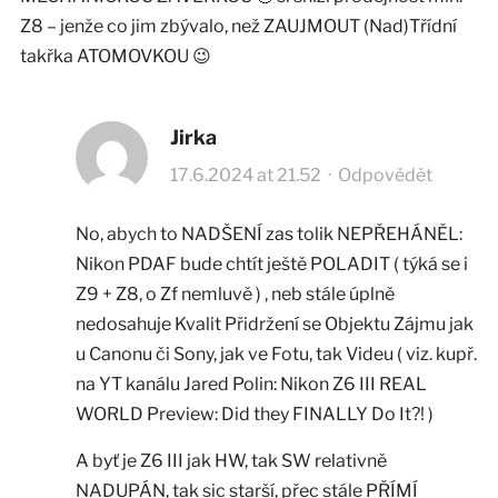
Z8 – jenže co jim zbývalo, než ZAUJMOUT (Nad)Třídní
takřka ATOMOVKOU 😉
Jirka
17.6.2024 at 21.52
·
Odpovědět
No, abych to NADŠENÍ zas tolik NEPŘEHÁNĚL:
Nikon PDAF bude chtít ještě POLADIT ( týká se i
Z9 + Z8, o Zf nemluvě ) , neb stále úplně
nedosahuje Kvalit Přidržení se Objektu Zájmu jak
u Canonu či Sony, jak ve Fotu, tak Videu ( viz. kupř.
na YT kanálu Jared Polin: Nikon Z6 III REAL
WORLD Preview: Did they FINALLY Do It?! )
A byť je Z6 III jak HW, tak SW relativně
NADUPÁN, tak sic starší, přec stále PŘÍMÍ