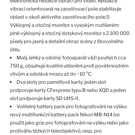
elektronická redukce vibrací pro video. Redukce
vibrací orientovaná na zaostřovací pole stabilizuje
oblast v okolí aktivního zaostřovacího pole.5
Výklopný a otočný monitor s vysokým rozlišením:
plně výklopný a otočný dotykový monitor s 2 100 000
pixely pro jasný a detailní obraz scény z libovolného
úhlu.
Malý, lehký a odolný: fotoaparát váží pouhých cca
750 g, obsahuje kvalitní utěsnění proti povětrnostním
vlivům a odolává mrazu až do −10 °C.
Dva sloty pro paměťové karty: jeden slot
podporuje karty CFexpress typu B nebo XQD a jeden
slot podporuje karty SD UHS-II.
Volitelný battery pack pro fotografování na výšku:
nový multifunkční battery pack Nikon MB-N14 lze
použít jako grip pro fotografování na výšku nebo jako
protiváhu těžkých teleobjektivů, resp. pro