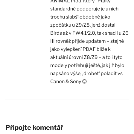
ANIMAL mód, který i Ptáky
standardně podporuje je u nich
trochu slabší obdobně jako
zpočátku u Z9/Z8, jenž dostali
Birds až v FW4.1/2.0, tak snad i u Z6
III rovněž přijde updatem – stejně
jako vylepšení PDAF blíže k
aktuální úrovni Z8/Z9 – a to i tyto
modely potřebují ještě, jak již bylo
napsáno výše, ‚drobet‘ poladit vs
Canon & Sony 😉
Připojte komentář