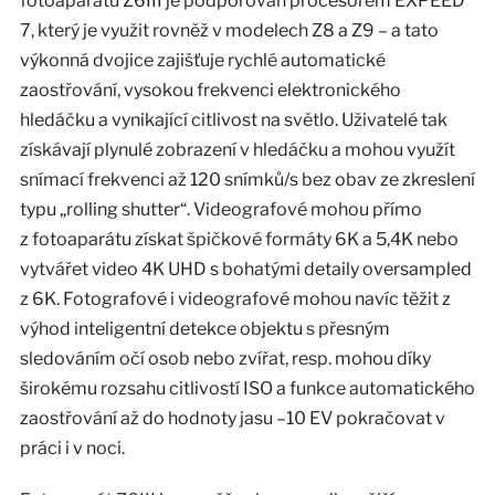
fotoaparátu Z6III je podporován procesorem EXPEED
7, který je využit rovněž v modelech Z8 a Z9 – a tato
výkonná dvojice zajišťuje rychlé automatické
zaostřování, vysokou frekvenci elektronického
hledáčku a vynikající citlivost na světlo. Uživatelé tak
získávají plynulé zobrazení v hledáčku a mohou využít
snímací frekvenci až 120 snímků/s bez obav ze zkreslení
typu „rolling shutter“. Videografové mohou přímo
z fotoaparátu získat špičkové formáty 6K a 5,4K nebo
vytvářet video 4K UHD s bohatými detaily oversampled
z 6K. Fotografové i videografové mohou navíc těžit z
výhod inteligentní detekce objektu s přesným
sledováním očí osob nebo zvířat, resp. mohou díky
širokému rozsahu citlivostí ISO a funkce automatického
zaostřování až do hodnoty jasu –10 EV pokračovat v
práci i v noci.