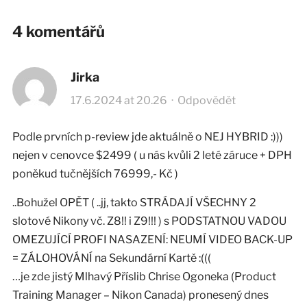
4 komentářů
Jirka
17.6.2024 at 20.26
·
Odpovědět
Podle prvních p-review jde aktuálně o NEJ HYBRID :)))
nejen v cenovce $2499 ( u nás kvůli 2 leté záruce + DPH
poněkud tučnějších 76999,- Kč )
..Bohužel OPĚT ( ..jj, takto STRÁDAJÍ VŠECHNY 2
slotové Nikony vč. Z8!! i Z9!!! ) s PODSTATNOU VADOU
OMEZUJÍCÍ PROFI NASAZENÍ: NEUMÍ VIDEO BACK-UP
= ZÁLOHOVÁNÍ na Sekundární Kartě :(((
…je zde jistý Mlhavý Příslib Chrise Ogoneka (Product
Training Manager – Nikon Canada) pronesený dnes