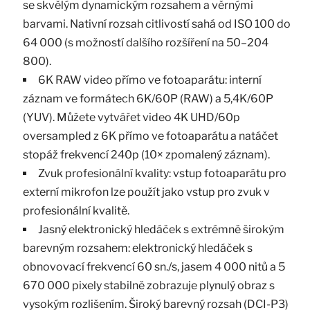
se skvělým dynamickým rozsahem a věrnými
barvami. Nativní rozsah citlivostí sahá od ISO 100 do
64 000 (s možností dalšího rozšíření na 50–204
800).
6K RAW video přímo ve fotoaparátu: interní
záznam ve formátech 6K/60P (RAW) a 5,4K/60P
(YUV). Můžete vytvářet video 4K UHD/60p
oversampled z 6K přímo ve fotoaparátu a natáčet
stopáž frekvencí 240p (10× zpomalený záznam).
Zvuk profesionální kvality: vstup fotoaparátu pro
externí mikrofon lze použít jako vstup pro zvuk v
profesionální kvalitě.
Jasný elektronický hledáček s extrémně širokým
barevným rozsahem: elektronický hledáček s
obnovovací frekvencí 60 sn./s, jasem 4 000 nitů a 5
670 000 pixely stabilně zobrazuje plynulý obraz s
vysokým rozlišením. Široký barevný rozsah (DCI-P3)