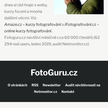
dnes si rád hraje: s weby,
kurzy focení a mnoha
dalšími věcmi. Viz:
Amaze.cz – kurzy fotografování
a
iFotografování.cz –
online kurzy fotografování
.
Fotoguru.cz navštíví měsíčně cca 60 000 čtenářů (62
294 real users, leden 2019, audit Netmonitor.cz)
FotoGuru.cz
O stránkách
RSS
Newsletter
Audit návštěvnosti na
Netmonitor.cz
Kontakt