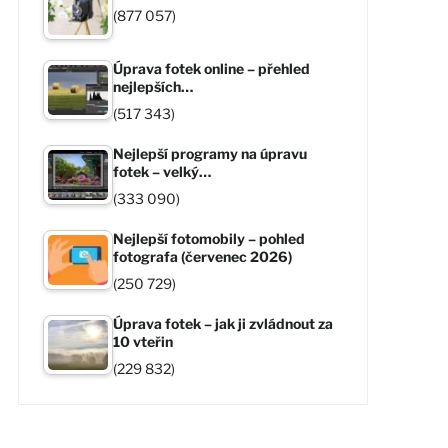
(877 057)
Úprava fotek online – přehled
nejlepších…
(517 343)
Nejlepší programy na úpravu
fotek – velký…
(333 090)
Nejlepší fotomobily – pohled
fotografa (červenec 2026)
(250 729)
Úprava fotek – jak ji zvládnout za
10 vteřin
(229 832)