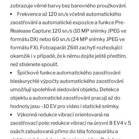
zobrazuje věrné barvy bez barevného proužkování.
Frekvence až 120 sn./s včetně automatického
zaostřování a automatické expozice a funkce Pre-
Realease Capture: 120 sn./s (10 MP snímky JPEG ve
formátu DX) nebo 60 sn./s (24 MP snímky JPEG ve
formátu FX). Fotoaparát Z6III zachytí rozhodující
okamžik i v případě, že k němu dojde ještě předtím,
než stisknete spoušť.
Špičkové funkce automatického zaostřování:
bleskurychlé výpočty automatického zaostřování
umožňují spolehlivé sledování objektu. Detekce
objektu a automatické zaostřování pracují až do
hodnoty jasu –10 EV pro video i statické snímky.
Výkonná redukce vibrací orientovaná na
zaostřovací pole: redukce vibrací na úrovni 8 EV4 v 5
osách zabudovaná přímo do těla fotoaparátu a