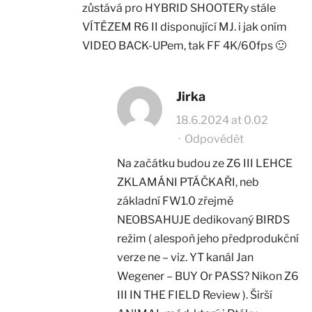
zůstává pro HYBRID SHOOTERy stále
VÍTĚZEM R6 II disponující MJ. i jak oním
VIDEO BACK-UPem, tak FF 4K/60fps 🙂
Jirka
18.6.2024 at 0.02
·
Odpovědět
Na začátku budou ze Z6 III LEHCE
ZKLAMÁNI PTÁČKAŘI, neb
základní FW1.0 zřejmě
NEOBSAHUJE dedikovaný BIRDS
režim ( alespoň jeho předprodukční
verze ne – viz. YT kanál Jan
Wegener – BUY Or PASS? Nikon Z6
III IN THE FIELD Review ). Širší