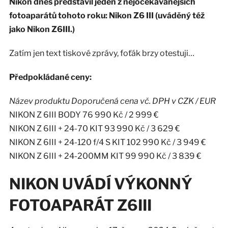
Nikon dnes představil jeden z nejočekávanějších
fotoaparátů tohoto roku: Nikon Z6 III (uváděný též
jako Nikon Z6III.)
Zatím jen text tiskové zprávy, foťák brzy otestuji…
Předpokládané ceny:
Název produktu Doporučená cena vč. DPH v CZK / EUR
NIKON Z 6III BODY 76 990 Kč / 2 999 €
NIKON Z 6III + 24-70 KIT 93 990 Kč / 3 629 €
NIKON Z 6III + 24-120 f/4 S KIT 102 990 Kč / 3 949 €
NIKON Z 6III + 24-200MM KIT 99 990 Kč / 3 839 €
NIKON UVÁDÍ VÝKONNÝ
FOTOAPARÁT Z6III