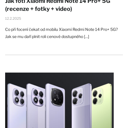
Jak fotí Xiaomi Redmi Note 14 Pro+ 5G
(recenze + fotky + video)
12.2.2025
Co při focení čekat od mobilu Xiaomi Redmi Note 14 Pro+ 5G?
Jak se mu daří plnit roli cenově dostupného […]