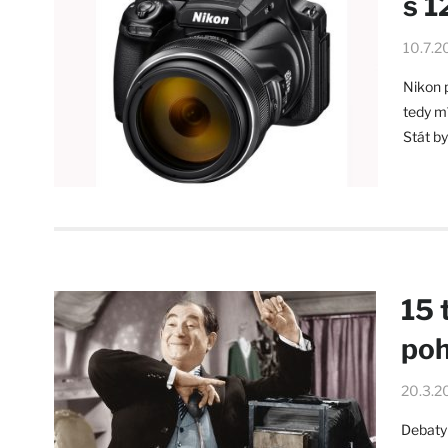
s 
10.7.2
Nikon 
tedy m
Stát by
15 
po
20.3.2
Debaty 