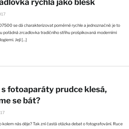
adlovka rychlá jako blesk
017
D7500 se dá charakterizovat poměrně rychle a jednoznačně: je to
u pořádná zrcadlovka tradičního střihu prošpikovaná moderními
ogiemi. Její […]
 s fotoaparáty prudce klesá,
e se bát?
017
o kolem nás děje? Tak zní častá otázka debat o fotografování. Ruce