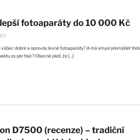
lepší fotoaparáty do 10 000 Kč
017
jí vůbec dobré a opravdu levné fotoaparáty? A má smysl přemýšlet tře
ktu za pár tisíc? Obecně platí, že […]
on D7500 (recenze) – tradiční