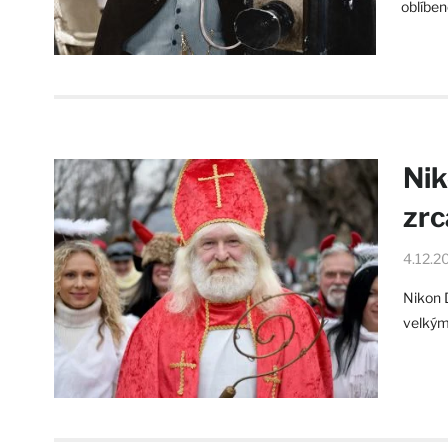
oblíben
Ni
zrc
4.12.2
Nikon 
velkým 