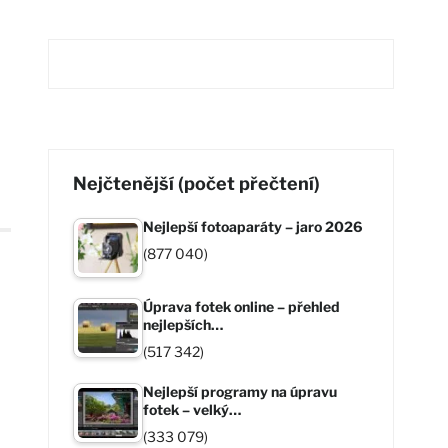
Nejčtenější (počet přečtení)
Nejlepší fotoaparáty – jaro 2026
(877 040)
Úprava fotek online – přehled
nejlepších…
(517 342)
Nejlepší programy na úpravu
fotek – velký…
(333 079)