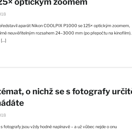
125× optickým zoomem
018
představil aparát Nikon COOLPIX P1000 se 125× optickým zoomem,
írně neuvěřitelným rozsahem 24–3000 mm (po přepočtu na kinofilm).
 […]
témat, o nichž se s fotografy určit
hádáte
018
s fotografy jsou vždy hodně napínavé – a už vůbec nejde o onu