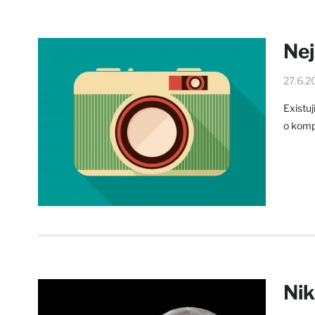
Nej
27.6.2
Existu
o kompa
Nik