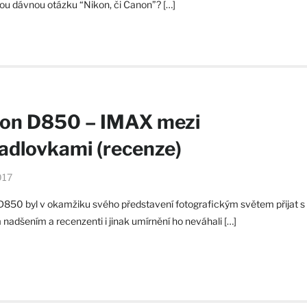
ou dávnou otázku “Nikon, či Canon”? […]
kon D850 – IMAX mezi
adlovkami (recenze)
017
D850 byl v okamžiku svého představení fotografickým světem přijat s
nadšením a recenzenti i jinak umírnění ho neváhali […]