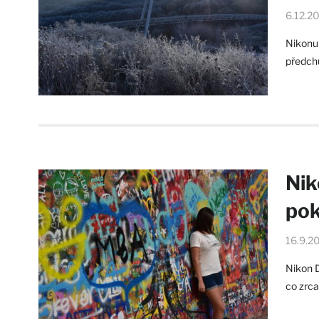
6.12.2
Nikonu 
předchů
Nik
pok
16.9.2
Nikon 
co zrc