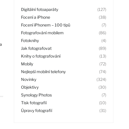
Digitální fotoaparáty
(127)
Focení a iPhone
(38)
Focení iPhonem – 100 tipů
(7)
Fotografování mobilem
(86)
Fotoknihy
(4)
ba
Jak fotografovat
(89)
Knihy o fotografování
(13)
Mobily
(72)
Nejlepší mobilní telefony
(74)
Novinky
(324)
Objektivy
(30)
Synology Photos
(7)
Tisk fotografií
(10)
Úpravy fotografií
(31)