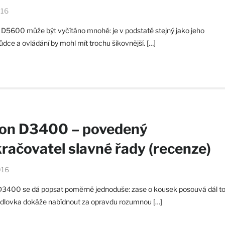
016
D5600 může být vyčítáno mnohé: je v podstatě stejný jako jeho
dce a ovládání by mohl mít trochu šikovnější. […]
on D3400 – povedený
račovatel slavné řady (recenze)
016
D3400 se dá popsat poměrně jednoduše: zase o kousek posouvá dál to
adlovka dokáže nabídnout za opravdu rozumnou […]