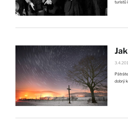
turistů
Jak
3.4.20
Pátráte
dobrý k