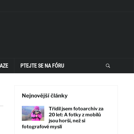
AZE
PTEJTE SE NA FÓRU
Nejnovější články
Třídil jsem fotoarchiv za
20 let: A fotky z mobilů
jsou horší, než si
fotografové myslí