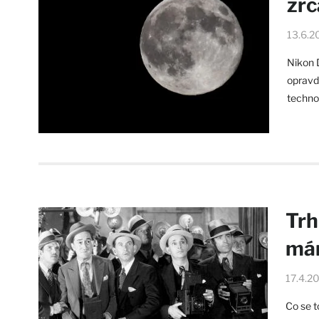
zrc
13.6.2
Nikon 
opravd
technol
Trh
mám
17.4.2
Co se t