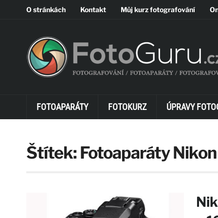
O stránkách
Kontakt
Můj kurz fotografování
On
FOTOAPARÁTY
FOTOKURZ
ÚPRAVY FOTO
Štítek:
Fotoaparáty Nikon
Nik