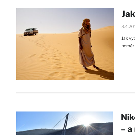
Jak
3.4.20
Jak vyb
poměr 
Nik
– a