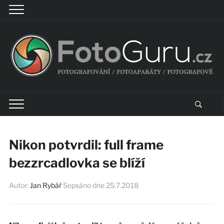
Nikon potvrdil: full frame
bezzrcadlovka se blíží
Autor:
Jan Rybář
Sepsáno dne
25.7.2018