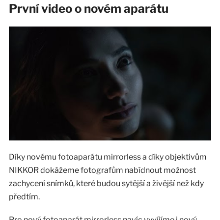
První video o novém aparátu
Díky novému fotoaparátu mirrorless a díky objektivům
NIKKOR dokážeme fotografům nabídnout možnost
zachycení snímků, které budou sytější a živější než kdy
předtím.
Pro nový fotoaparát mirrorless navíc vyvíjíme i nový