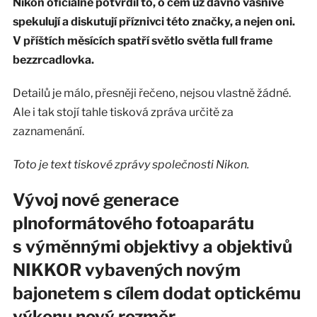
Nikon oficiálně potvrdil to, o čem už dávno vášnivě
spekulují a diskutují příznivci této značky, a nejen oni.
V příštích měsících spatří světlo světla full frame
bezzrcadlovka.
Detailů je málo, přesněji řečeno, nejsou vlastně žádné.
Ale i tak stojí tahle tisková zpráva určitě za
zaznamenání.
Toto je text tiskové zprávy společnosti Nikon.
Vývoj nové generace
plnoformátového fotoaparátu
s výměnnými objektivy a objektivů
NIKKOR vybavených novým
bajonetem s cílem dodat optickému
výkonu nový rozměr