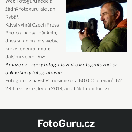
Web Fotoguru nedělá
žádný fotoguru, ale Jan
Rybář.
Kdysi vyhrál Czech Press
Photo a napsal pár knih,
dnes si rád hraje: s weby,
kurzy focení a mnoha
dalšími věcmi. Viz:
Amaze.cz – kurzy fotografování
a
iFotografování.cz –
online kurzy fotografování
.
Fotoguru.cz navštíví měsíčně cca 60 000 čtenářů (62
294 real users, leden 2019, audit Netmonitor.cz)
FotoGuru.cz