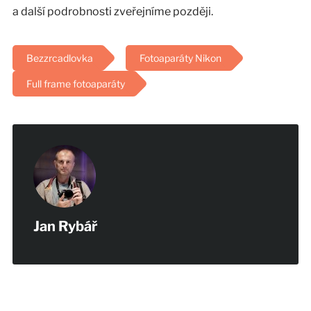
a další podrobnosti zveřejníme později.
Bezzrcadlovka
Fotoaparáty Nikon
Full frame fotoaparáty
Jan Rybář