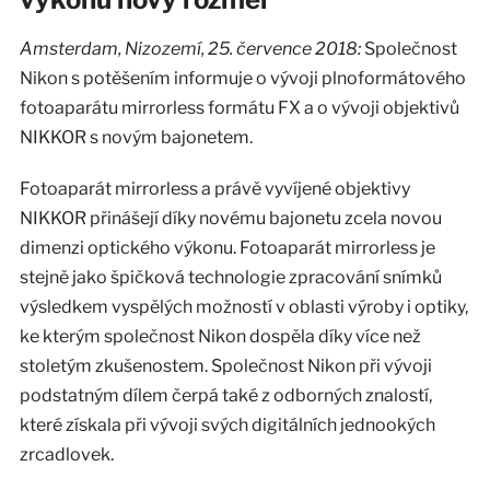
Amsterdam, Nizozemí, 25. července 2018:
Společnost
Nikon s potěšením informuje o vývoji plnoformátového
fotoaparátu mirrorless formátu FX a o vývoji objektivů
NIKKOR s novým bajonetem.
Fotoaparát mirrorless a právě vyvíjené objektivy
NIKKOR přinášejí díky novému bajonetu zcela novou
dimenzi optického výkonu. Fotoaparát mirrorless je
stejně jako špičková technologie zpracování snímků
výsledkem vyspělých možností v oblasti výroby i optiky,
ke kterým společnost Nikon dospěla díky více než
stoletým zkušenostem. Společnost Nikon při vývoji
podstatným dílem čerpá také z odborných znalostí,
které získala při vývoji svých digitálních jednookých
zrcadlovek.