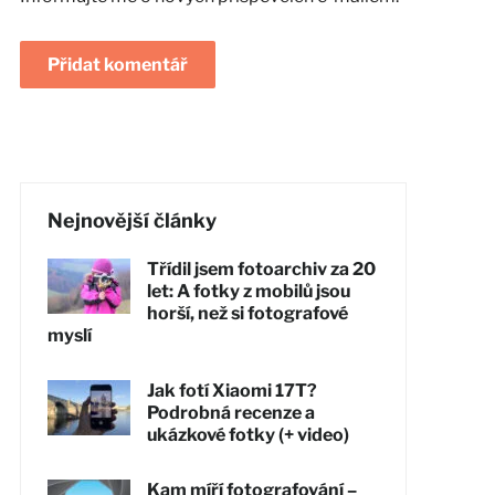
Nejnovější články
Třídil jsem fotoarchiv za 20
let: A fotky z mobilů jsou
horší, než si fotografové
myslí
Jak fotí Xiaomi 17T?
Podrobná recenze a
ukázkové fotky (+ video)
Kam míří fotografování –