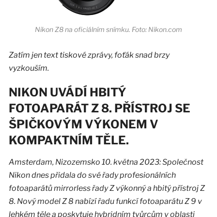
Nikon Z8 na oficiálním snímku. Foto: Nikon.com
Zatím jen text tiskové zprávy, foťák snad brzy
vyzkouším.
NIKON UVÁDÍ HBITÝ
FOTOAPARÁT Z 8. PŘÍSTROJ SE
ŠPIČKOVÝM VÝKONEM V
KOMPAKTNÍM TĚLE.
Amsterdam, Nizozemsko 10. května 2023: Společnost
Nikon dnes přidala do své řady profesionálních
fotoaparátů mirrorless řady Z výkonný a hbitý přístroj Z
8. Nový model Z 8 nabízí řadu funkcí fotoaparátu Z 9 v
lehkém těle a poskytuje hybridním tvůrcům v oblasti