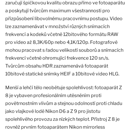
zaručují špičkovou kvalitu obrazu přímo ve fotoaparátu
a poskytují tvůrcům maximum všestrannosti pro
přizpůsobení libovolnému pracovnímu postupu. Video
lze zaznamenávat v množství různých snímacích
frekvencí a kodeků včetně 12bitového formátu RAW
pro video až 8,3K/60p nebo 4,1K/120p. Fotografové
mohou pracovat s řadou velikostí souborů a snímacích
frekvencí včetně ohromující frekvence 120 sn./s.
Tvůrcům obsahu HDR zaznamenává fotoaparát
10bitové statické snímky HEIF a 10bitové video HLG.
Menší a lehčí tělo neobětuje spolehlivost: fotoaparát Z
8 je vybaven profesionálním utěsněním proti
povětrnostním vlivům a stejnou odolností proti chladu
jako vlajkové lodě Nikon D6 a Z 9 pro jistotu
spolehlivého provozu za nízkých teplot. Přístroj Z 8 je
rovněž prvním fotoaparátem Nikon mirrorless