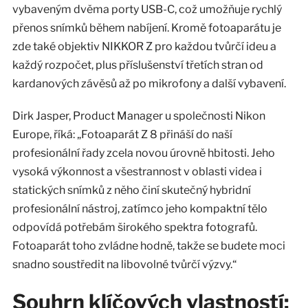
vybaveným dvěma porty USB-C, což umožňuje rychlý
přenos snímků během nabíjení. Kromě fotoaparátu je
zde také objektiv NIKKOR Z pro každou tvůrčí ideu a
každý rozpočet, plus příslušenství třetích stran od
kardanových závěsů až po mikrofony a další vybavení.
Dirk Jasper, Product Manager u společnosti Nikon
Europe, říká: „Fotoaparát Z 8 přináší do naší
profesionální řady zcela novou úrovně hbitosti. Jeho
vysoká výkonnost a všestrannost v oblasti videa i
statických snímků z něho činí skutečný hybridní
profesionální nástroj, zatímco jeho kompaktní tělo
odpovídá potřebám širokého spektra fotografů.
Fotoaparát toho zvládne hodně, takže se budete moci
snadno soustředit na libovolné tvůrčí výzvy.“
Souhrn klíčových vlastností: