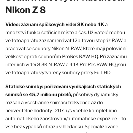
Nikon Z 8
Video: záznam špičkových videí 8K nebo 4K
a
množství funkcí šetřících místo a čas. Uživatelé mohou
ve fotoaparátu zaznamenávat 12bitovou stopáž RAW a
pracovat se soubory Nikon N-RAW, které mají poloviční
velikost oproti souborům ProRes RAW HQ. Při záznamu
interních videí 8,3K N-RAW a 4,1K ProRes RAW HQ jsou
ve fotoaparátu vytvářeny soubory proxy Full-HD.
Statické snímky: pořizování vynikajících statických
snímků se 45,7 milionu pixelů,
působivý dynamický
rozsah a všestranné snímací frekvence až do
neuvěřitelné hodnoty 120 sn./s včetně kompletního
automatického zaostřování/automatické expozice – to
vše bez výpadků obrazu v hledáčku. Specializované