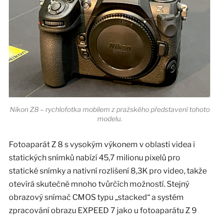
Nikon Z8 – rychlofotka mobilem z pražského představení tohoto
modelu.
Fotoaparát Z 8 s vysokým výkonem v oblasti videa i
statických snímků nabízí 45,7 milionu pixelů pro
statické snímky a nativní rozlišení 8,3K pro video, takže
otevírá skutečně mnoho tvůrčích možností. Stejný
obrazový snímač CMOS typu „stacked“ a systém
zpracování obrazu EXPEED 7 jako u fotoaparátu Z 9