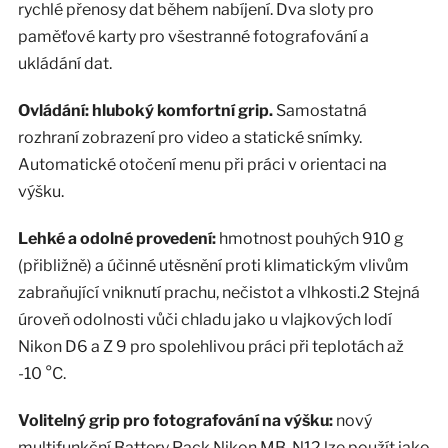
rychlé přenosy dat během nabíjení. Dva sloty pro
paměťové karty pro všestranné fotografování a
ukládání dat.
Ovládání: hluboký komfortní grip.
Samostatná
rozhraní zobrazení pro video a statické snímky.
Automatické otočení menu při práci v orientaci na
výšku.
Lehké a odolné provedení:
hmotnost pouhých 910 g
(přibližně) a účinné utěsnění proti klimatickým vlivům
zabraňující vniknutí prachu, nečistot a vlhkosti.2 Stejná
úroveň odolnosti vůči chladu jako u vlajkových lodí
Nikon D6 a Z 9 pro spolehlivou práci při teplotách až
-10 °C.
Volitelný grip pro fotografování na výšku:
nový
multifunkční Battery Pack Nikon MB-N12 lze použít jako