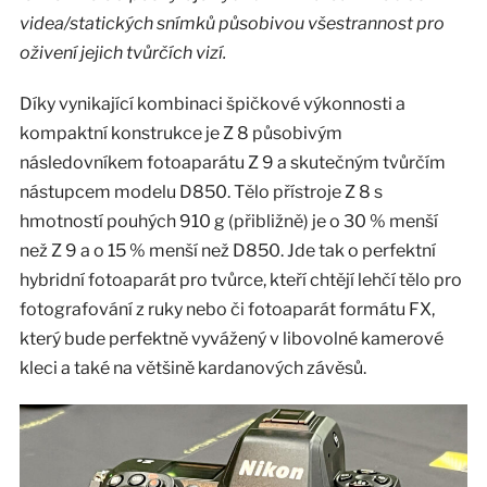
videa/statických snímků působivou všestrannost pro
oživení jejich tvůrčích vizí.
Díky vynikající kombinaci špičkové výkonnosti a
kompaktní konstrukce je Z 8 působivým
následovníkem fotoaparátu Z 9 a skutečným tvůrčím
nástupcem modelu D850. Tělo přístroje Z 8 s
hmotností pouhých 910 g (přibližně) je o 30 % menší
než Z 9 a o 15 % menší než D850. Jde tak o perfektní
hybridní fotoaparát pro tvůrce, kteří chtějí lehčí tělo pro
fotografování z ruky nebo či fotoaparát formátu FX,
který bude perfektně vyvážený v libovolné kamerové
kleci a také na většině kardanových závěsů.