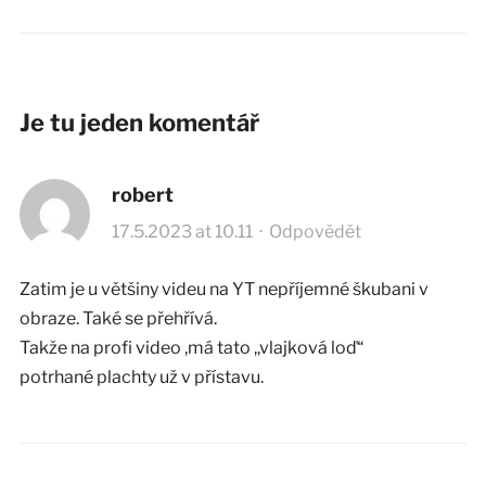
Je tu jeden komentář
robert
17.5.2023 at 10.11
·
Odpovědět
Zatim je u většiny videu na YT nepříjemné škubani v
obraze. Také se přehřívá.
Takže na profi video ,má tato ,,vlajková loď“
potrhané plachty už v přístavu.