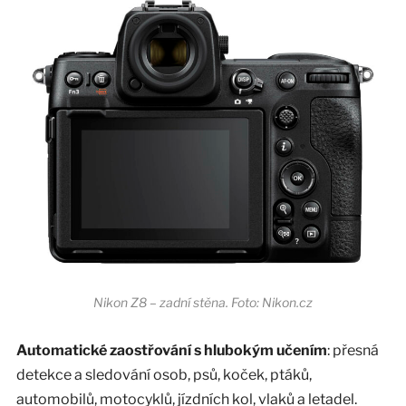
Nikon Z8 – zadní stěna. Foto: Nikon.cz
Automatické zaostřování s hlubokým učením
: přesná
detekce a sledování osob, psů, koček, ptáků,
automobilů, motocyklů, jízdních kol, vlaků a letadel.