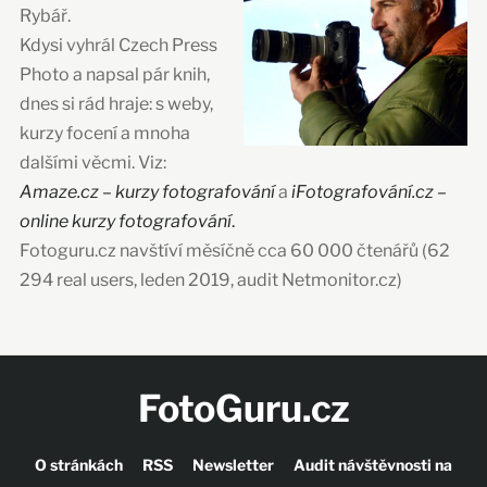
Rybář.
Kdysi vyhrál Czech Press
Photo a napsal pár knih,
dnes si rád hraje: s weby,
kurzy focení a mnoha
dalšími věcmi. Viz:
Amaze.cz – kurzy fotografování
a
iFotografování.cz –
online kurzy fotografování
.
Fotoguru.cz navštíví měsíčně cca 60 000 čtenářů (62
294 real users, leden 2019, audit Netmonitor.cz)
FotoGuru.cz
O stránkách
RSS
Newsletter
Audit návštěvnosti na