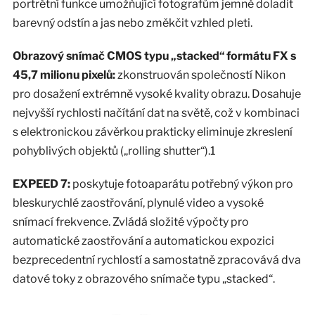
portrétní funkce umožňující fotografům jemně doladit
barevný odstín a jas nebo změkčit vzhled pleti.
Obrazový snímač CMOS typu „stacked“ formátu FX s
45,7 milionu pixelů:
zkonstruován společností Nikon
pro dosažení extrémně vysoké kvality obrazu. Dosahuje
nejvyšší rychlosti načítání dat na světě, což v kombinaci
s elektronickou závěrkou prakticky eliminuje zkreslení
pohyblivých objektů („rolling shutter“).1
EXPEED 7:
poskytuje fotoaparátu potřebný výkon pro
bleskurychlé zaostřování, plynulé video a vysoké
snímací frekvence. Zvládá složité výpočty pro
automatické zaostřování a automatickou expozici
bezprecedentní rychlostí a samostatně zpracovává dva
datové toky z obrazového snímače typu „stacked“.