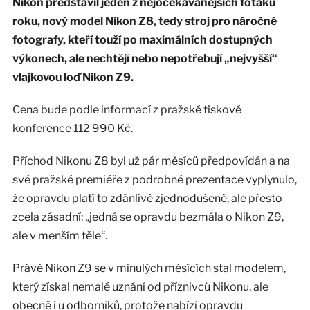
Nikon představil jeden z nejočekávanějších foťáků
roku, nový model Nikon Z8, tedy stroj pro náročné
fotografy, kteří touží po maximálních dostupných
výkonech, ale nechtějí nebo nepotřebují „nejvyšší“
vlajkovou loď Nikon Z9.
Cena bude podle informací z pražské tiskové
konference 112 990 Kč.
Příchod Nikonu Z8 byl už pár měsíců předpovídán a na
své pražské premiéře z podrobné prezentace vyplynulo,
že opravdu platí to zdánlivě zjednodušené, ale přesto
zcela zásadní: „jedná se opravdu bezmála o Nikon Z9,
ale v menším těle“.
Právě Nikon Z9 se v minulých měsících stal modelem,
který získal nemalé uznání od příznivců Nikonu, ale
obecně i u odborníků, protože nabízí opravdu