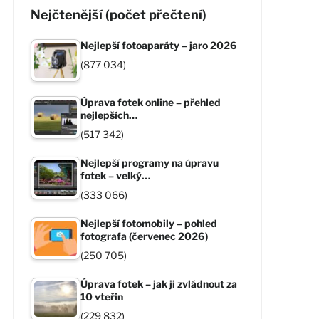
Nejčtenější (počet přečtení)
Nejlepší fotoaparáty – jaro 2026
(877 034)
Úprava fotek online – přehled
nejlepších…
(517 342)
Nejlepší programy na úpravu
fotek – velký…
(333 066)
Nejlepší fotomobily – pohled
fotografa (červenec 2026)
(250 705)
Úprava fotek – jak ji zvládnout za
10 vteřin
(229 832)