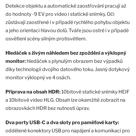
Detekce objektu a automatické zaostřování pracují až
do hodnoty -9 EV pro video i statické snímky. Oči
zůstávají zaostřené i v případě rychlého pohybu objektu
a jeho orientaci hlavou dolů. Tváře jsou ostré i v případě
osvětlení scény silným protisvětlem.
Hledáček s živým náhledem bez zpoždění a výklopný
monitor:
hledáček s plynulým obrazem bez výpadků
díky technologii dvojího datového toku. Jasný dotykový
monitor výklopný ve 4 osách.
Příprava na obsah HDR:
10bitové statické snímky HEIF
a 10bitové video HLG. Obsah lze okamžitě zobrazit na
obrazovkách HDR bez nutnosti úprav.
Dva porty USB-C a dva sloty pro paměťové karty:
oddělené konektory USB pro napájení a komunikaci pro