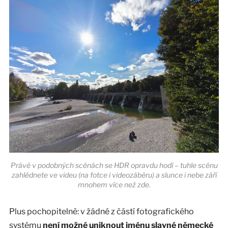
Právě v podobných scénách se HDR opravdu hodí – tuhle scénu
zahlédnete ve videu (na fotce i videozáběru) a slunce i nebe září
mnohem více než zde.
Plus pochopitelně: v žádné z částí fotografického
systému
není možné uniknout jménu slavné německé