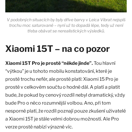
V podobných situacích by byly dříve barvy v Leica Vibrat nejspíš
trochu moc saturované – nyní už to dopadá lépe, tedy už není
třeba obávat se nerealistických výsledků.
Xiaomi 15T – na co pozor
Xiaomi 15T Pro je prostě “někde jinde”.
Tou hlavní
“výtkou” je u tohoto mobilu konstatování, které je
prostě trochu nefér, ale prostě platí: Xiaomi 15 Pro je
prostě v celkovém součtu o hodně dál. A platí a platit
bude, že pokud by cenový rozdíl nebyl dramatický, vždy
bude Pro o něco rozumnější volbou. Ano, při tom
nesporně platí, že rozdíl poznají pouze zkušení uživatelé
a Xiaomi 15T je stále velmi dobrou možností. Ale Pro
verze prostě nabízí výrazně víc.