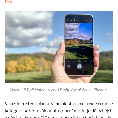
Pro
.
Xiaomi 15T při testech v okolí Prahy. Rychlofotka iPhonem.
V každém z těch článků v minulosti zazněla více či méně
kategorická věta: základní “ne-pro” model je důležitější
a dává rozhodně větší smysl, verze Pro je buď z hlediska