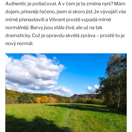
Authentic je potlačoval. A v čem je ta změna nyní? Mám
dojem, přesněji řečeno, jsem si skoro jist, že vývojáři vše
mírně přenastavili a Vibrant prostě vypadá mírně
normálněji. Barvy jsou stále živé, ale už na tak
dramaticky. Což je opravdu skvělá zpráva – prostě to je
nový normál.