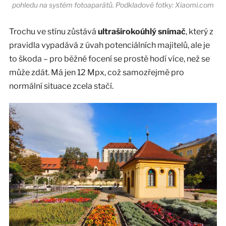
pohledu na systém fotoaparátů. Podkladové fotky: Xiaomi.com
Trochu ve stínu zůstává
ultraširokoúhlý snímač
, který z
pravidla vypadává z úvah potenciálních majitelů, ale je
to škoda – pro běžné focení se prostě hodí více, než se
může zdát. Má jen 12 Mpx, což samozřejmě pro
normální situace zcela stačí.