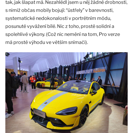
tak, jak šlapat má. Nezahlédl jsem u něj žádné drobnosti,
s nimiž občas mobily bojují: “ústřely” v barevnosti,
systematické nedokonalosti v portrétním módu,
posunuté vyvážení bílé. Nic z toho, prostě solidní a
spolehlivé výkony. (Což nic nemění na tom, Pro verze
má prostě výhodu ve větším snímači).