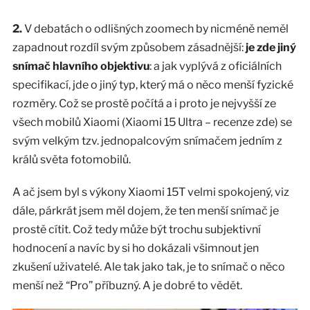
2.
V debatách o odlišných zoomech by nicméně neměl
zapadnout rozdíl svým způsobem zásadnější:
je zde jiný
snímač hlavního objektivu
: a jak vyplývá z oficiálních
specifikací, jde o jiný typ, který má o něco menší fyzické
rozměry. Což se prostě počítá a i proto je nejvyšší ze
všech mobilů Xiaomi (Xiaomi 15 Ultra – recenze zde) se
svým velkým tzv. jednopalcovým snímačem jedním z
králů světa fotomobilů.
A ač jsem byl s výkony Xiaomi 15T velmi spokojený, viz
dále, párkrát jsem měl dojem, že ten menší snímač je
prostě cítit. Což tedy může být trochu subjektivní
hodnocení a navíc by si ho dokázali všimnout jen
zkušení uživatelé. Ale tak jako tak, je to snímač o něco
menší než “Pro” příbuzný. A je dobré to vědět.