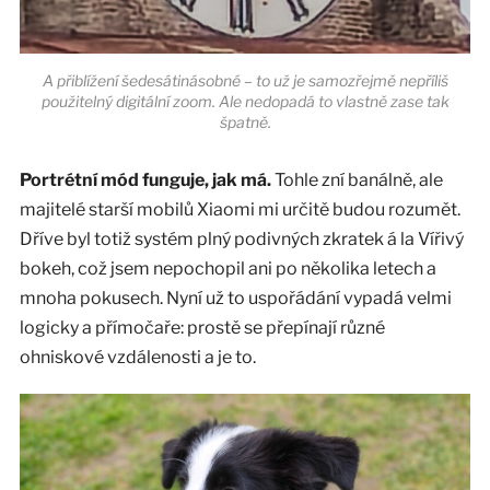
A přiblížení šedesátinásobné – to už je samozřejmě nepříliš
použitelný digitální zoom. Ale nedopadá to vlastně zase tak
špatně.
Portrétní mód funguje, jak má.
Tohle zní banálně, ale
majitelé starší mobilů Xiaomi mi určitě budou rozumět.
Dříve byl totiž systém plný podivných zkratek á la Vířivý
bokeh, což jsem nepochopil ani po několika letech a
mnoha pokusech. Nyní už to uspořádání vypadá velmi
logicky a přímočaře: prostě se přepínají různé
ohniskové vzdálenosti a je to.