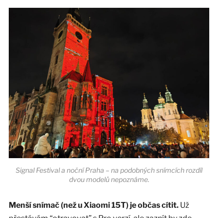
Signal Festival a noční Praha – na podobných snímcích rozdíl
dvou modelů nepoznáme.
Menší snímač (než u Xiaomi 15T) je občas cítit.
Už