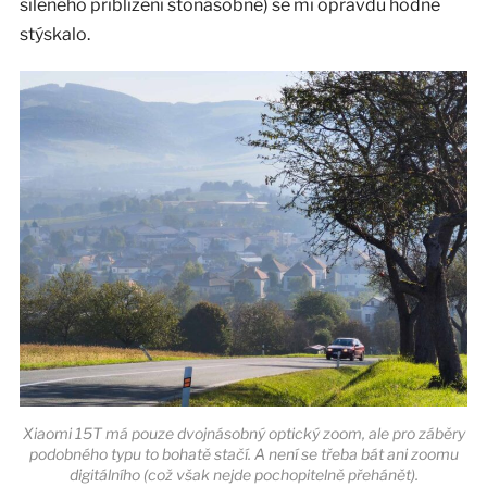
šíleného přiblížení stonásobné) se mi opravdu hodně
stýskalo.
Xiaomi 15T má pouze dvojnásobný optický zoom, ale pro záběry
podobného typu to bohatě stačí. A není se třeba bát ani zoomu
digitálního (což však nejde pochopitelně přehánět).