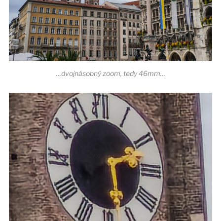
…dvojnásobný zoom, tedy 46mm…