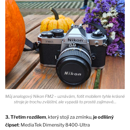
Můj analogový Nikon FM2 – uznávám, fotit mobilem tyhle krásné
stroje je trochu zvláštní, ale vypadá to prostě zajímavě…
3. Třetím rozdílem
, který stojí za zmínku,
je odlišný
čipset
: MediaTek Dimensity 8400-Ultra