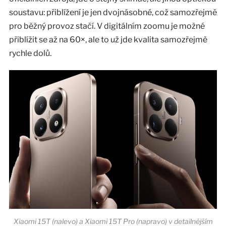
soustavu: přiblížení je jen dvojnásobné, což samozřejmě
pro běžný provoz stačí. V digitálním zoomu je možné
přiblížit se až na 60×, ale to už jde kvalita samozřejmě
rychle dolů.
Xiaomi 15T (nalevo) a Xiaomi 15T Pro (napravo) v detailnějším