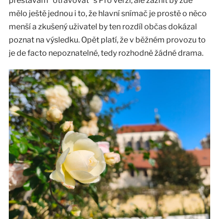
přestávám “otravovat” s Pro verzí, ale zaznít by zde
mělo ještě jednou i to, že hlavní snímač je prostě o něco
menší a zkušený uživatel by ten rozdíl občas dokázal
poznat na výsledku. Opět platí, že v běžném provozu to
je de facto nepoznatelné, tedy rozhodně žádné drama.