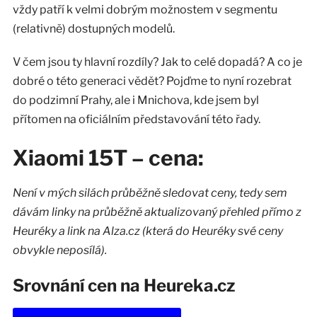
vždy patří k velmi dobrým možnostem v segmentu
(relativně) dostupných modelů.
V čem jsou ty hlavní rozdíly? Jak to celé dopadá? A co je
dobré o této generaci vědět? Pojďme to nyní rozebrat
do podzimní Prahy, ale i Mnichova, kde jsem byl
přítomen na oficiálním představování této řady.
Xiaomi 15T – cena:
Není v mých silách průběžně sledovat ceny, tedy sem
dávám linky na průběžně aktualizovaný přehled přímo z
Heuréky a link na Alza.cz (která do Heuréky své ceny
obvykle neposílá).
Srovnání cen na Heureka.cz