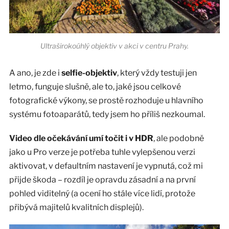
Ultraširokoúhlý objektiv v akci v centru Prahy.
A ano, je zde i
selfie-objektiv
, který vždy testuji jen
letmo, funguje slušně, ale to, jaké jsou celkové
fotografické výkony, se prostě rozhoduje u hlavního
systému fotoaparátů, tedy jsem ho příliš nezkoumal.
Video dle očekávání umí točit i v HDR
, ale podobně
jako u Pro verze je potřeba tuhle vylepšenou verzi
aktivovat, v defaultním nastavení je vypnutá, což mi
přijde škoda – rozdíl je opravdu zásadní a na první
pohled viditelný (a ocení ho stále více lidí, protože
přibývá majitelů kvalitních displejů).