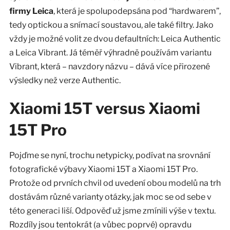
firmy Leica
, která je spolupodepsána pod “hardwarem”,
tedy optickou a snímací soustavou, ale také filtry. Jako
vždy je možné volit ze dvou defaultních: Leica Authentic
a Leica Vibrant. Já téměř výhradně používám variantu
Vibrant, která – navzdory názvu – dává více přirozené
výsledky než verze Authentic.
Xiaomi 15T versus Xiaomi
15T Pro
Pojďme se nyní, trochu netypicky, podívat na srovnání
fotografické výbavy Xiaomi 15T a Xiaomi 15T Pro.
Protože od prvních chvil od uvedení obou modelů na trh
dostávám různé varianty otázky, jak moc se od sebe v
této generaci liší. Odpověď už jsme zmínili výše v textu.
Rozdíly jsou tentokrát (a vůbec poprvé) opravdu