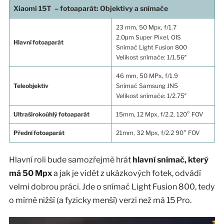
Xiaomi 15T – fotoaparát: Objektivy a snímače
23 mm, 50 Mpx, f/1.7
2.0μm Super Pixel, OIS
Hlavní fotoaparát
Snímač Light Fusion 800
Velikost snímače: 1/1.56″
46 mm, 50 MPx, f/1.9
Teleobjektiv
Snímač Samsung JN5
Velikost snímače: 1/2.75″
Ultraširokoúhlý fotoaparát
15mm, 12 Mpx, f/2.2, 120° FOV
Přední fotoaparát
21mm, 32 Mpx, f/2.2 90° FOV
Hlavní roli bude samozřejmě hrát
hlavní snímač, který
má 50 Mpx
a jak je vidět z ukázkových fotek, odvádí
velmi dobrou práci. Jde o snímač Light Fusion 800, tedy
o mírně nižší (a fyzicky menší) verzi než má 15 Pro.