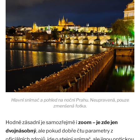
Hlavní snímač a pohled na noční Prahu. Neupravená, pouze
zmenšená fotka.
Hodně zásadní je samozřejmě i
zoom – je zde jen
dvojnásobný
, ale pokud dobře čtu parametry z
oficiálních zdrojů, jde o stejný snímač, ale jinou optickou