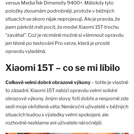
versus MediaTek Dimensity 9400+. Málokdy tyto
položky zkoumám podrobněji, protože v běžných
situacích se skoro nijak neprojevují. Ale je pravda, že
jsem párkrát měl pocit, že model Xiaomi 15T trochu
“zaváhal”. Což je nicméně možné si všimnout opravdu
jen těsně po testování Pro verze, která je prostě
opravdu vyladěná.
Xiaomi 15T – co se mi líbilo
Celkově velmi dobré obrazové výkony
– tohle je vlastně
to zásadní: Xiaomi 15T nabízí opravdu velmi solidní
obrazové výkony. Jiným slovy: fotí dobře a nesporně zde
sedí moje okřídlená věta: Nenároční uživatelé v běžných
situacích budou s výsledky velmi spokojeni, ale
rozhodně nezklame ani uživatele náročnější.