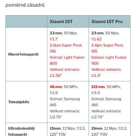
poměrně zásadní.
Xiaomi 15T
Xiaomi 15T Pro
23 mm
, 50 Mpx,
23 mm
, 50 Mpx,
f/1.7
f/1.62
2.0μm Super Pixel,
2.4μm Super Pixel,
OIS
OIS
Hlavní fotoaparát
Snímač Light Fusion
Snímač Light Fusion
800
900
Velikost snímače:
Velikost snímače:
1/1.56″
1/1.3″
46 mm
, 50 MPx,
115 mm
, 50 MPx,
f/1.9
f/3.0
Snímač Samsung
Snímač Samsung
Teleobjektiv
JN5
JN5
Velikost snímače:
Velikost snímače:
1/2.75″
1/2.75″
Ultraširokoúhlý
15mm
, 12 Mpx, f/2.2,
15mm
, 12 Mpx, f/2.2,
fotoaparát
120° FOV
120° FOV