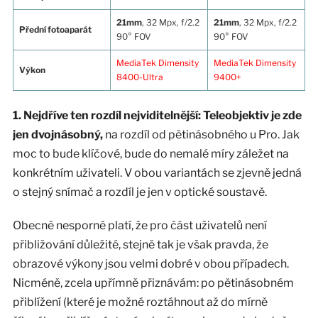
21mm
, 32 Mpx, f/2.2
21mm
, 32 Mpx, f/2.2
Přední fotoaparát
90° FOV
90° FOV
MediaTek Dimensity
MediaTek Dimensity
Výkon
8400-Ultra
9400+
1. Nejdříve ten rozdíl nejviditelnější: Teleobjektiv je zde
jen dvojnásobný,
na rozdíl od pětinásobného u Pro. Jak
moc to bude klíčové, bude do nemalé míry záležet na
konkrétním uživateli. V obou variantách se zjevně jedná
o stejný snímač a rozdíl je jen v optické soustavě.
Obecně nesporně platí, že pro část uživatelů není
přibližování důležité, stejně tak je však pravda, že
obrazové výkony jsou velmi dobré v obou případech.
Nicméně, zcela upřímně přiznávám: po pětinásobném
přiblížení (které je možné roztáhnout až do mírně