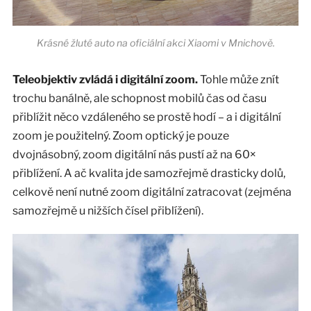
Krásné žluté auto na oficiální akci Xiaomi v Mnichově.
Teleobjektiv zvládá i digitální zoom.
Tohle může znít
trochu banálně, ale schopnost mobilů čas od času
přiblížit něco vzdáleného se prostě hodí – a i digitální
zoom je použitelný. Zoom optický je pouze
dvojnásobný, zoom digitální nás pustí až na 60×
přiblížení. A ač kvalita jde samozřejmě drasticky dolů,
celkově není nutné zoom digitální zatracovat (zejména
samozřejmě u nižších čísel přiblížení).