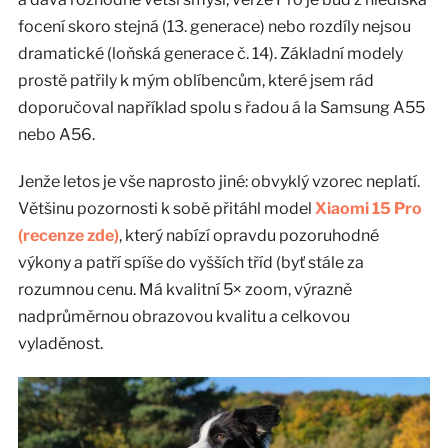
focení skoro stejná (13. generace) nebo rozdíly nejsou
dramatické (loňská generace č. 14). Základní modely
prostě patřily k mým oblíbencům, které jsem rád
doporučoval například spolu s řadou á la Samsung A55
nebo A56.
Jenže letos je vše naprosto jiné: obvyklý vzorec neplatí.
Většinu pozornosti k sobě přitáhl model
Xiaomi 15 Pro
(recenze zde)
, který nabízí opravdu pozoruhodné
výkony a patří spíše do vyšších tříd (byť stále za
rozumnou cenu. Má kvalitní 5× zoom, výrazně
nadprůměrnou obrazovou kvalitu a celkovou
vyladěnost.