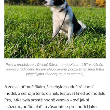
Pes na procházce v Divoké Šárce – aneb Xiaomi 15T v běžném
provozu rodinného focení. Neupravená, pouze zmenšená fotka
(stejně jako všechny na této stránce).
A zcela upřímně říkám, že nebylo snadné základní
model, o němž je tento článek, testovat hned po modelu
Pro, laťka byla prostě hodně vysoko – byť, jak si
ukážeme, pořád platí to zásadní: ne-pro model jako