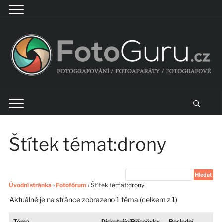
Štítek témat:drony
Úvodní stránka
›
Fotofórum
›
Štítek témat:drony
Aktuálně je na stránce zobrazeno 1 téma (celkem z 1)
Téma
Diskutující
Příspěvky
Poslední