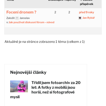
příspěvek
Focení dronem ?
2
2
před 9 roky
Jan Rybář
Založil:
Jaroslav
v:
Jak používat diskusní fórum – návod
Aktuálně je na stránce zobrazeno 1 téma (celkem z 1)
Nejnovější články
Třídil jsem fotoarchiv za 20
let: A fotky z mobilů jsou
horší, než si fotografové
myslí