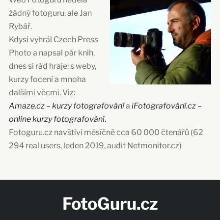
žádný fotoguru, ale Jan
Rybář.
Kdysi vyhrál Czech Press
Photo a napsal pár knih,
dnes si rád hraje: s weby,
kurzy focení a mnoha
dalšími věcmi. Viz:
Amaze.cz – kurzy fotografování
a
iFotografování.cz –
online kurzy fotografování
.
Fotoguru.cz navštíví měsíčně cca 60 000 čtenářů (62
294 real users, leden 2019, audit Netmonitor.cz)
FotoGuru.cz