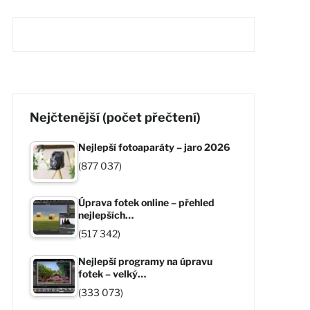
Nejčtenější (počet přečtení)
Nejlepší fotoaparáty – jaro 2026
(877 037)
Úprava fotek online – přehled
nejlepších…
(517 342)
Nejlepší programy na úpravu
fotek – velký…
(333 073)