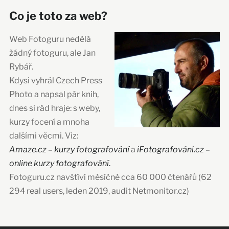
Co je toto za web?
Web Fotoguru nedělá
žádný fotoguru, ale Jan
Rybář.
Kdysi vyhrál Czech Press
Photo a napsal pár knih,
dnes si rád hraje: s weby,
kurzy focení a mnoha
dalšími věcmi. Viz:
Amaze.cz – kurzy fotografování
a
iFotografování.cz –
online kurzy fotografování
.
Fotoguru.cz navštíví měsíčně cca 60 000 čtenářů (62
294 real users, leden 2019, audit Netmonitor.cz)