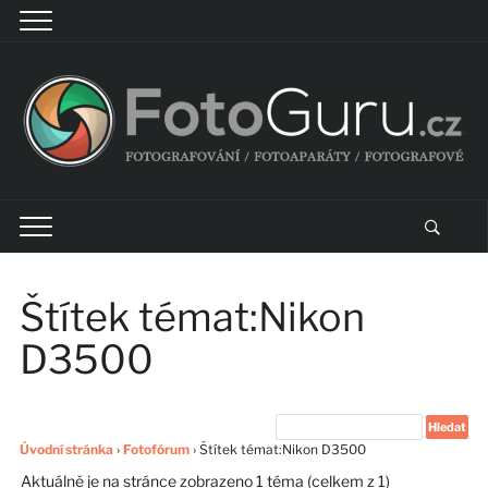
Štítek témat:Nikon
D3500
Úvodní stránka
›
Fotofórum
›
Štítek témat:Nikon D3500
Aktuálně je na stránce zobrazeno 1 téma (celkem z 1)