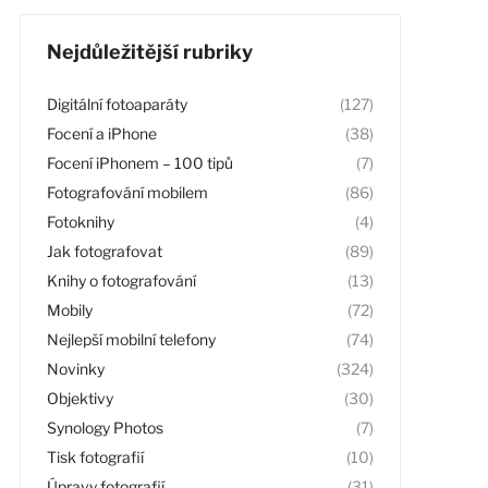
Nejdůležitější rubriky
Digitální fotoaparáty
(127)
Focení a iPhone
(38)
Focení iPhonem – 100 tipů
(7)
Fotografování mobilem
(86)
Fotoknihy
(4)
Jak fotografovat
(89)
Knihy o fotografování
(13)
Mobily
(72)
Nejlepší mobilní telefony
(74)
Novinky
(324)
Objektivy
(30)
Synology Photos
(7)
Tisk fotografií
(10)
Úpravy fotografií
(31)