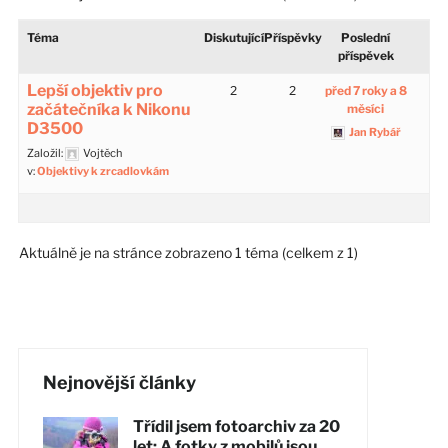
Téma
Diskutující
Příspěvky
Poslední
příspěvek
Lepší objektiv pro
2
2
před 7 roky a 8
začátečníka k Nikonu
měsíci
D3500
Jan Rybář
Založil:
Vojtěch
v:
Objektivy k zrcadlovkám
Aktuálně je na stránce zobrazeno 1 téma (celkem z 1)
Nejnovější články
Třídil jsem fotoarchiv za 20
let: A fotky z mobilů jsou