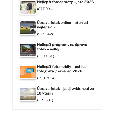
Nejlepší fotoaparáty – jaro 2026
(877 034)
Úprava fotek online – přehled
nejlepších…
(517 342)
Nejlepší programy na úpravu
fotek – velký…
(333 066)
Nejlepší fotomobily – pohled
fotografa (červenec 2026)
(250 706)
Úprava fotek – jak ji zvládnout za
10 vteřin
(229 832)