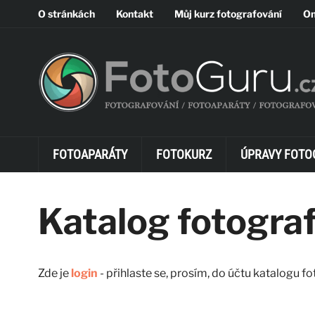
O stránkách
Kontakt
Můj kurz fotografování
On
FOTOAPARÁTY
FOTOKURZ
ÚPRAVY FOTO
Katalog fotogra
Zde je
login
- přihlaste se, prosím, do účtu katalogu fo