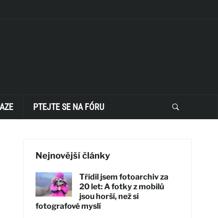
AZE
PTEJTE SE NA FÓRU
Nejnovější články
Třídil jsem fotoarchiv za
20 let: A fotky z mobilů
jsou horší, než si
fotografové myslí