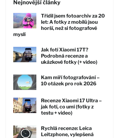
Nejnovější články
Třídil jsem fotoarchiv za 20
let: A fotky z mobilů jsou
horší, než si fotografové
myslí
Jak fotí Xiaomi 17T?
Podrobná recenze a
ukázkové fotky (+ video)
Kam míří fotografování –
10 otázek pro rok 2026
Recenze Xiaomi 17 Ultra –
jak fotí, co umí (fotky z
testu + video)
Rychlá recenze: Leica
Leitzphone, vylepšená