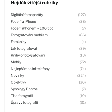
Nejdůležitější rubriky
Digitální fotoaparáty
(127)
Focení a iPhone
(38)
Focení iPhonem – 100 tipů
(7)
Fotografování mobilem
(86)
Fotoknihy
(4)
Jak fotografovat
(89)
Knihy o fotografování
(13)
Mobily
(72)
Nejlepší mobilní telefony
(74)
Novinky
(324)
Objektivy
(30)
Synology Photos
(7)
Tisk fotografií
(10)
Úpravy fotografií
(31)