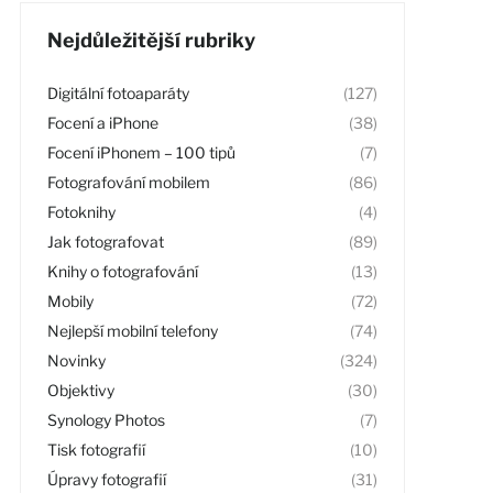
Nejdůležitější rubriky
Digitální fotoaparáty
(127)
Focení a iPhone
(38)
Focení iPhonem – 100 tipů
(7)
Fotografování mobilem
(86)
Fotoknihy
(4)
Jak fotografovat
(89)
Knihy o fotografování
(13)
Mobily
(72)
Nejlepší mobilní telefony
(74)
Novinky
(324)
Objektivy
(30)
Synology Photos
(7)
Tisk fotografií
(10)
Úpravy fotografií
(31)