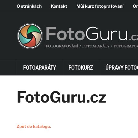
O stránkách
Kontakt
Můj kurz fotografování
On
FOTOAPARÁTY
FOTOKURZ
ÚPRAVY FOTO
FotoGuru.cz
Zpět do katalogu.