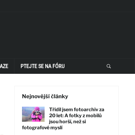
AZE
PTEJTE SE NA FÓRU
Nejnovější články
Třídil jsem fotoarchiv za
20 let: A fotky z mobilů
jsou horší, než si
fotografové myslí