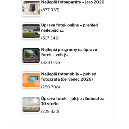
Nejlepší fotoaparáty – jaro 2026
(877 037)
Úprava fotek online – přehled
nejlepších…
(517 342)
Nejlepší programy na úpravu
fotek – velký…
(333 073)
Nejlepší fotomobily – pohled
fotografa (červenec 2026)
(250 708)
Úprava fotek – jak ji zvládnout za
10 vteřin
(229 832)