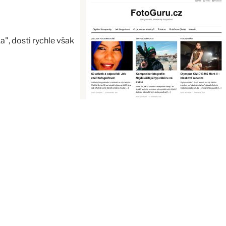
a", dosti rychle však