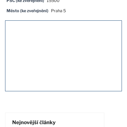
PSČ (ke zveřejnění)
15500
Město (ke zveřejnění)
Praha 5
Nejnovější články