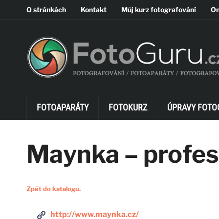
O stránkách
Kontakt
Můj kurz fotografování
On
FOTOAPARÁTY
FOTOKURZ
ÚPRAVY FOTO
Maynka – profes
Zpět do katalogu.
http://www.maynka.cz/