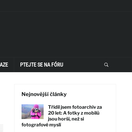
AZE
PTEJTE SE NA FÓRU
Nejnovější články
Třídil jsem fotoarchiv za
20 let: A fotky z mobilů
jsou horší, než si
fotografové myslí