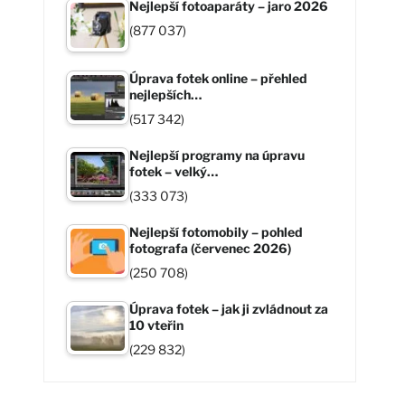
Nejlepší fotoaparáty – jaro 2026
(877 037)
Úprava fotek online – přehled
nejlepších…
(517 342)
Nejlepší programy na úpravu
fotek – velký…
(333 073)
Nejlepší fotomobily – pohled
fotografa (červenec 2026)
(250 708)
Úprava fotek – jak ji zvládnout za
10 vteřin
(229 832)