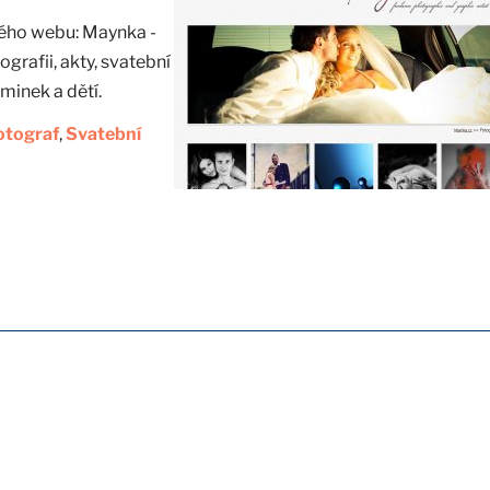
vého webu: Maynka -
ografii, akty, svatební
minek a dětí.
otograf
,
Svatební