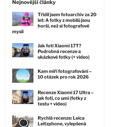
Nejnovější články
Třídil jsem fotoarchiv za 20
let: A fotky z mobilů jsou
horší, než si fotografové
myslí
Jak fotí Xiaomi 17T?
Podrobná recenze a
ukázkové fotky (+ video)
Kam míří fotografování –
10 otázek pro rok 2026
Recenze Xiaomi 17 Ultra –
jak fotí, co umí (fotky z
testu + video)
Rychlá recenze: Leica
Leitzphone, vylepšená