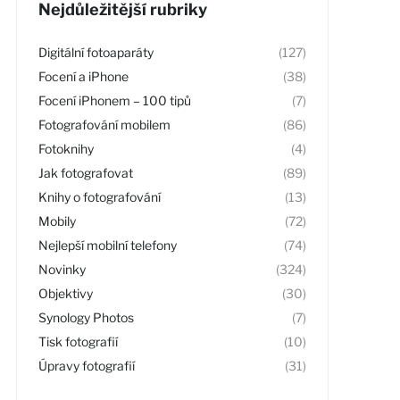
Nejdůležitější rubriky
Digitální fotoaparáty
(127)
Focení a iPhone
(38)
Focení iPhonem – 100 tipů
(7)
Fotografování mobilem
(86)
Fotoknihy
(4)
Jak fotografovat
(89)
Knihy o fotografování
(13)
Mobily
(72)
Nejlepší mobilní telefony
(74)
Novinky
(324)
Objektivy
(30)
Synology Photos
(7)
Tisk fotografií
(10)
Úpravy fotografií
(31)