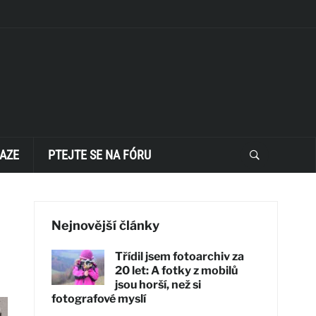
AZE
PTEJTE SE NA FÓRU
Nejnovější články
Třídil jsem fotoarchiv za
20 let: A fotky z mobilů
jsou horší, než si
fotografové myslí