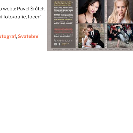
o webu: Pavel Šrůtek
ní fotografie, focení
otograf
,
Svatební