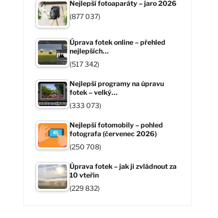
Nejlepší fotoaparáty – jaro 2026
(877 037)
Úprava fotek online – přehled
nejlepších…
(517 342)
Nejlepší programy na úpravu
fotek – velký…
(333 073)
Nejlepší fotomobily – pohled
fotografa (červenec 2026)
(250 708)
Úprava fotek – jak ji zvládnout za
10 vteřin
(229 832)