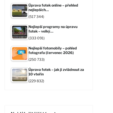
Úprava fotek online – přehled
nejlepších…
(517 344)
Nejlepší programy na úpravu
fotek – velký…
(333 091)
Nejlepší fotomobily – pohled
fotografa (červenec 2026)
(250 733)
Úprava fotek – jak ji zvládnout za
10 vteřin
(229 832)