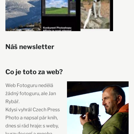
Náš newsletter
Co je toto za web?
Web Fotoguru nedělá
žádný fotoguru, ale Jan
Rybář.
Kdysi vyhrál Czech Press
Photo a napsal pár knih,
dnes si rád hraje: s weby,
kurzy focení a mnoha