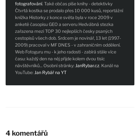
fotografování
. Také občas píše knihy - detektivky
Čtvrtá kostka se prodalo přes 10 000 kusů, reportážní
knížka Historky z konce světa byla v roce 2009 v
anketě časopisu GEO a serveru Hedvábná stezka
zařazena mezi TOP 30 nejlepších česky psaných
cestopisů všech dob. Srdcem je novinář, 13 let (1997-
2009) pracoval v MF DNES - v zahraničním oddělení.
Web Fotoguru mu - k jeho radosti - zabírá stále více
času: každý den na něj přijde kolem dvou tisíc
návštěvníků... Osobní stránky:
JanRybar.cz
. Kanál na
YouTube:
Jan Rybář na YT
4 komentářů