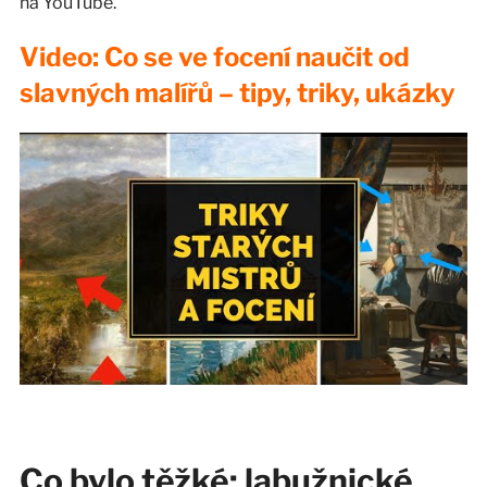
na YouTube.
Video: Co se ve focení naučit od
slavných malířů – tipy, triky, ukázky
Co bylo těžké: labužnické