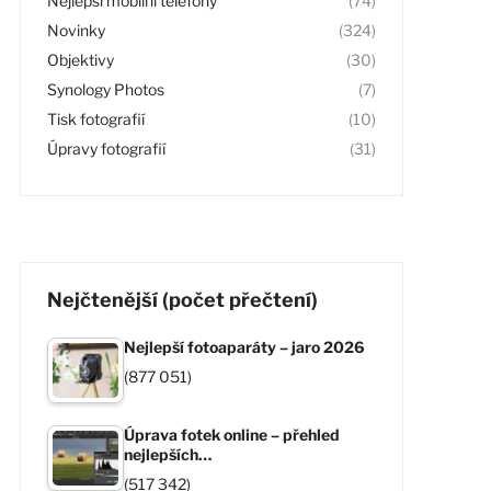
Nejlepší mobilní telefony
(74)
Novinky
(324)
Objektivy
(30)
Synology Photos
(7)
Tisk fotografií
(10)
Úpravy fotografií
(31)
Nejčtenější (počet přečtení)
Nejlepší fotoaparáty – jaro 2026
(877 051)
Úprava fotek online – přehled
nejlepších…
(517 342)