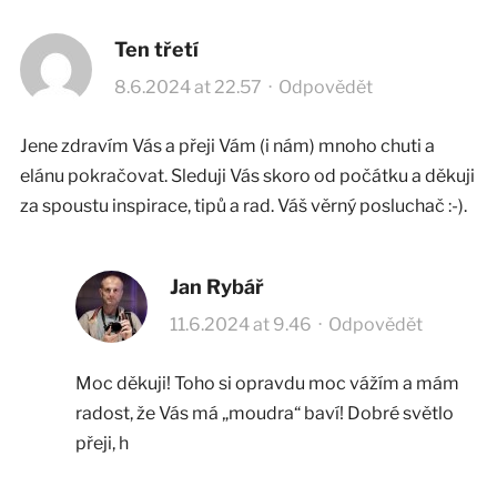
Ten třetí
8.6.2024 at 22.57
·
Odpovědět
Jene zdravím Vás a přeji Vám (i nám) mnoho chuti a
elánu pokračovat. Sleduji Vás skoro od počátku a děkuji
za spoustu inspirace, tipů a rad. Váš věrný posluchač :-).
Jan Rybář
11.6.2024 at 9.46
·
Odpovědět
Moc děkuji! Toho si opravdu moc vážím a mám
radost, že Vás má „moudra“ baví! Dobré světlo
přeji, h