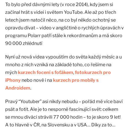
To bylo před dávnými lety (v roce 2014), kdy jsem si
začínal hrát s videi i světem YouTube. Ale až po třech
letech jsem natočil něco, na co byl někdo ochotný se
opravdu dívat – video v angličtině o rychlých úpravách v
programu Polarr patří stále k rekordmanům a má skoro
90 000 zhlédnutí
Nyní už nová videa vypouštím do světa každý měsíc a u
mnoho z nich vzniká na základě toho, co řešíme na
mých
kurzech focení s foťákem
,
fotokurzech pro
iPhony
nebo nově i na
kurzech pro mobily s
Androidem
.
Pravý “Youtuber” asi nikdy nebudu – pořád mě více baví
psát a fotit. Ale je to nesporně fascinující svět: celkem
se mnou diváci strávili 77 000 hodin – to je skoro 9 let!
A to hlavně v ČR, na Slovensku a v USA… Díky za to…