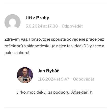
Jiří z Prahy
5.6.2024 at 17.08
·
Odpovědět
Zdravím Vás, Honzo: to je spousta odvedené práce bez
reflektorů a píár potlesku. (a nejen ta videa) Díky za to a
palec nahoru!
Jan Rybář
11.6.2024 at 9.47
·
Odpovědět
Jirko, moc děkuji za podporu! Ať se daří! h