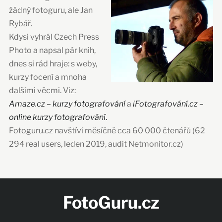
žádný fotoguru, ale Jan
Rybář.
Kdysi vyhrál Czech Press
Photo a napsal pár knih,
dnes si rád hraje: s weby,
kurzy focení a mnoha
dalšími věcmi. Viz:
Amaze.cz – kurzy fotografování
a
iFotografování.cz –
online kurzy fotografování
.
Fotoguru.cz navštíví měsíčně cca 60 000 čtenářů (62
294 real users, leden 2019, audit Netmonitor.cz)
FotoGuru.cz