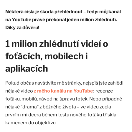
Některá čísla je škoda přehlédnout – tedy: můj kanál
na YouTube právě překonal jeden milion zhlédnutí.
Díky za důvěru!
1 milion zhlédnutí videí o
foťácích, mobilech i
aplikacích
Pokud občas navštívíte mé stránky, nejspíš jste zahlédli
nějaké video
z mého kanálu na YouTube
: recenze
foťáku, mobilů, návod na úpravu fotek. Nebo případně
nějaké “drama” z běžného života – ve videu zcela
prvním mi dcera během testu nového foťáku třískla
kamenem do objektivu.