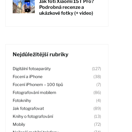
Jak fotí Xiaomi 15T Pro?
Podrobná recenze a
ukázkové fotky (+ video)
Nejdůležitější rubriky
Digitální fotoaparáty
(127)
Focení a iPhone
(38)
Focení iPhonem – 100 tipů
(7)
Fotografování mobilem
(86)
Fotoknihy
(4)
Jak fotografovat
(89)
Knihy o fotografování
(13)
Mobily
(72)