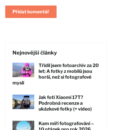
Nejnovější články
Třídil jsem fotoarchiv za 20
let: A fotky z mobilů jsou
horší, než si fotografové
myslí
Jak fotí Xiaomi 17T?
Podrobná recenze a
ukázkové fotky (+ video)
Kam míří fotografování –
10 otázek pro rok 2026