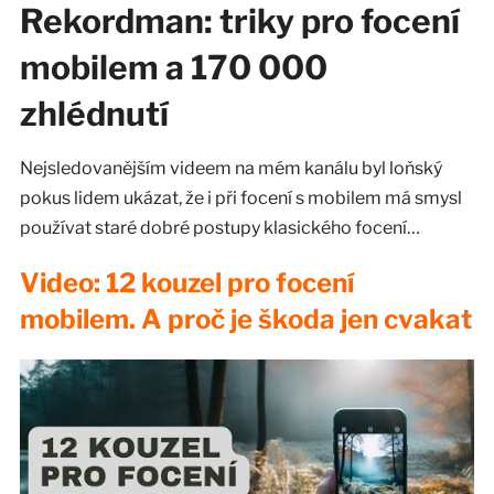
Rekordman: triky pro focení
mobilem a 170 000
zhlédnutí
Nejsledovanějším videem na mém kanálu byl loňský
pokus lidem ukázat, že i při focení s mobilem má smysl
používat staré dobré postupy klasického focení…
Video: 12 kouzel pro focení
mobilem. A proč je škoda jen cvakat