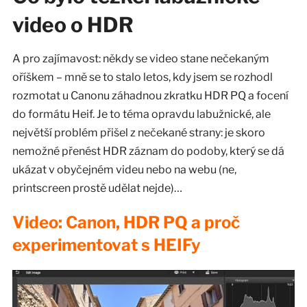
video o HDR
A pro zajímavost: někdy se video stane nečekaným
oříškem – mně se to stalo letos, kdy jsem se rozhodl
rozmotat u Canonu záhadnou zkratku HDR PQ a focení
do formátu Heif. Je to téma opravdu labužnické, ale
největší problém přišel z nečekané strany: je skoro
nemožné přenést HDR záznam do podoby, který se dá
ukázat v obyčejném videu nebo na webu (ne,
printscreen prostě udělat nejde)…
Video: Canon, HDR PQ a proč
experimentovat s HEIFy