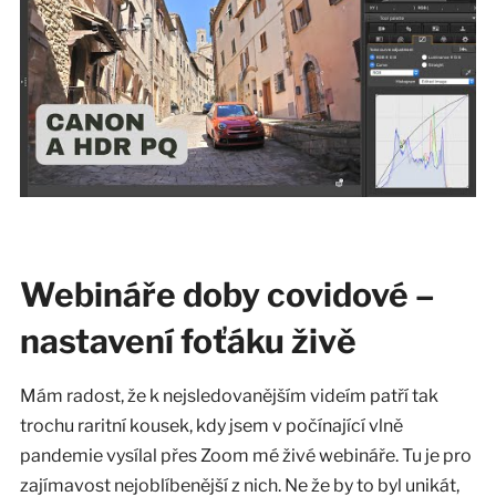
Webináře doby covidové –
nastavení foťáku živě
Mám radost, že k nejsledovanějším videím patří tak
trochu raritní kousek, kdy jsem v počínající vlně
pandemie vysílal přes Zoom mé živé webináře. Tu je pro
zajímavost nejoblíbenější z nich. Ne že by to byl unikát,