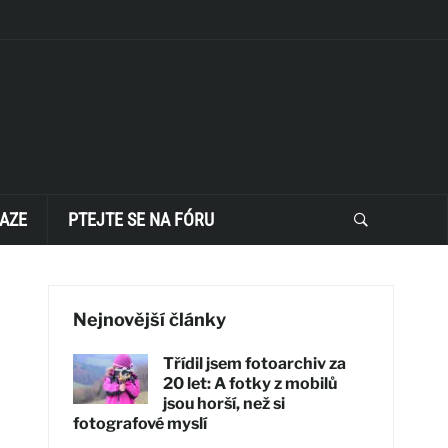
AZE
PTEJTE SE NA FÓRU
Nejnovější články
Třídil jsem fotoarchiv za
20 let: A fotky z mobilů
jsou horší, než si
fotografové myslí