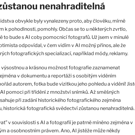
zůstanou nenahraditelná
lidstva obvykle byly vynalezeny proto, aby člověku, mírně
m k pohodlnosti, pomohly. Občas se to u některých zvrtlo,
ně to bude s AI coby pomocnicí fotografů. Už jsem v minulé
timista odpovídal, v čem vidím v AI možný přínos, ale že
rých fotografických specializací, například módy, reklamy.
tu výsostnou a krásnou možnost fotografie zaznamenat
zejména v dokumentu a reportáži s osobitým viděním
ořád autorem, fotka bude vizitkou jeho pohledu a vidění! Jist
AI pomoci při třídění z množství snímků. Až směšných
sahuje při zadání historického fotografického zejména
 historická fotografická svědectví zůstanou nenahraditelná.
t” v souvislosti s AI a fotografií je patrně míněno zejména v
kým a osobnostním právem. Ano, AI jistěže může někdy