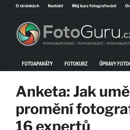
O stránkách
Kontakt
Můj kurz fotografování
On
FOTOAPARÁTY
FOTOKURZ
ÚPRAVY FOTO
Anketa: Jak uměl
promění fotogra
16 expertů