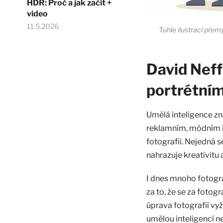
HDR: Proč a jak začít +
video
11.5.2026
Tuhle ilustraci přem
David Neff
portrétní
Umělá inteligence zn
reklamním, módním i
fotografii. Nejedná s
nahrazuje kreativitu 
I dnes mnoho fotograf
za to, že se za fot
úprava fotografií vy
umělou inteligencí n