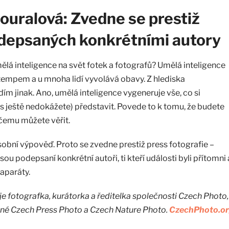
ouralová: Zvedne se prestiž
depsaných konkrétními autory
mělá inteligence na svět fotek a fotografů? Umělá inteligence
tempem a u mnoha lidí vyvolává obavy. Z hlediska
idím jinak. Ano, umělá inteligence vygeneruje vše, co si
s ještě nedokážete) představit. Povede to k tomu, že budete
 čemu můžete věřit.
sobní výpověď. Proto se zvedne prestiž press fotografie –
ou podepsaní konkrétní autoři, ti kteří události byli přítomni 
oaparáty.
je fotografka, kurátorka a ředitelka společnosti Czech Photo,
iné Czech Press Photo a Czech Nature Photo.
CzechPhoto.o