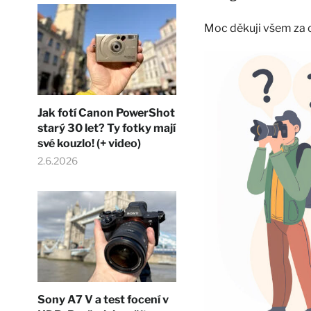
Moc děkuji všem za od
Jak fotí Canon PowerShot
starý 30 let? Ty fotky mají
své kouzlo! (+ video)
2.6.2026
Sony A7 V a test focení v