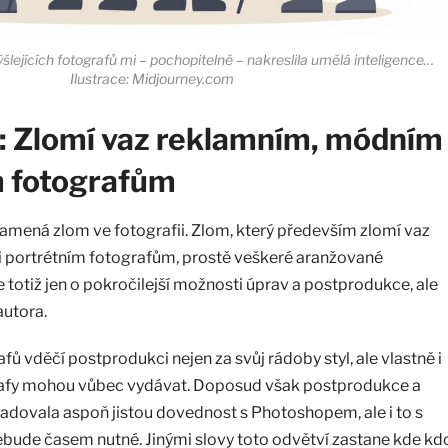
ýšlejících fotografů mi – pochopitelně – nakreslila umělá inteligence…
Ilustrace: Midjourney.com
: Zlomí vaz reklamním, módním 
m fotografům
amená zlom ve fotografii. Zlom, který především zlomí vaz
 portrétním fotografům, prostě veškeré aranžované
e totiž jen o pokročilejší možnosti úprav a postprodukce, ale
autora.
ů vděčí postprodukci nejen za svůj rádoby styl, ale vlastně i
ografy mohou vůbec vydávat. Doposud však postprodukce a
žadovala aspoň jistou dovednost s Photoshopem, ale i to s
ebude časem nutné. Jinými slovy toto odvětví zastane kde kd