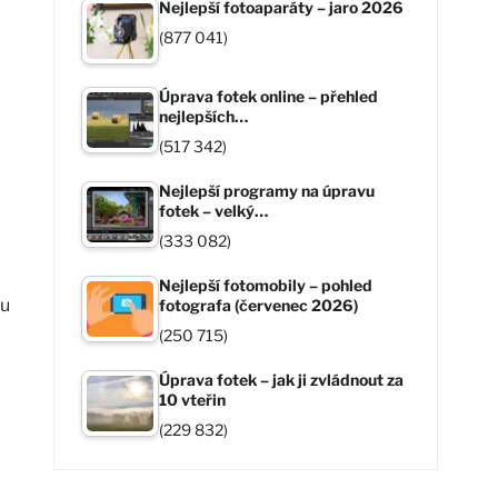
Nejlepší fotoaparáty – jaro 2026
(877 041)
Úprava fotek online – přehled
nejlepších…
(517 342)
Nejlepší programy na úpravu
fotek – velký…
(333 082)
Nejlepší fotomobily – pohled
ou
fotografa (červenec 2026)
(250 715)
Úprava fotek – jak ji zvládnout za
10 vteřin
(229 832)