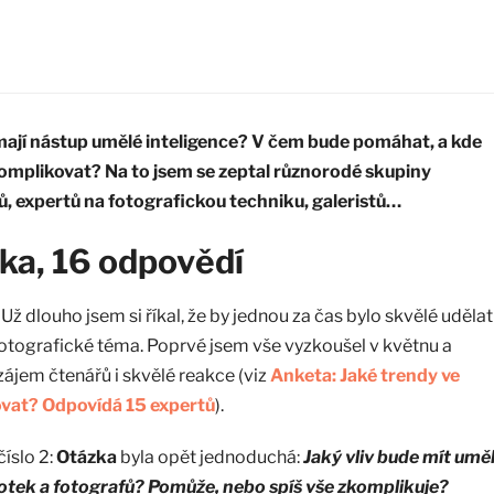
mají nástup umělé inteligence? V čem bude pomáhat, a kde
mplikovat? Na to jsem se zeptal různorodé skupiny
ů, expertů na fotografickou techniku, galeristů…
ka, 16 odpovědí
 Už dlouho jsem si říkal, že by jednou za čas bylo skvělé udělat
otografické téma. Poprvé jsem vše vyzkoušel v květnu a
zájem čtenářů i skvělé reakce (viz
Anketa: Jaké trendy ve
dovat? Odpovídá 15 expertů
).
číslo 2:
Otázka
byla opět jednoduchá:
Jaký vliv bude mít umě
fotek a fotografů? Pomůže, nebo spíš vše zkomplikuje?