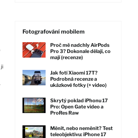
Fotografování mobilem
Proč mě nadchly AirPods
é
Pro 3? Dokonale dělají, co
mají (recenze)
ji
Jak fotí Xiaomi 17T?
Podrobná recenze a
A
ukázkové fotky (+ video)
Skrytý poklad iPhonu 17
Pro: Open Gate video a
ProRes Raw
Měnit, nebo neměnit? Test
teleobjektivu: iPhone 17