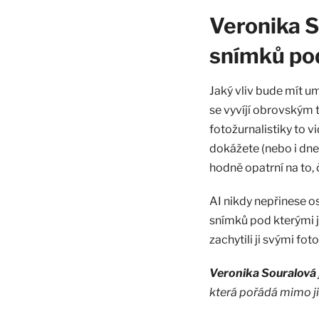
Veronika S
snímků po
Jaký vliv bude mít u
se vyvíjí obrovským 
fotožurnalistiky to v
dokážete (nebo i dne
hodně opatrní na to,
AI nikdy nepřinese o
snímků pod kterými js
zachytili ji svými fot
Veronika Souralová
která pořádá mimo j