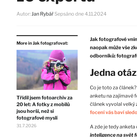
Autor:
Jan Rybář
Sepsáno dne
4.11.2024
Jak fotografové vní
More in Jak fotografovat:
naopak může vše zko
odborníků: fotograf
Jedna otáz
Co je toto za článek?
anketu na zajímavé f
Třídil jsem fotoarchiv za
článek vyvolal velký 
20 let: A fotky z mobilů
jsou horší, než si
focení vás baví sle
fotografové myslí
31.7.2026
A zde je tedy anketa 
inteligence na svět 