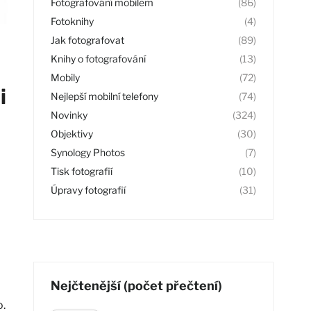
Fotografování mobilem
(86)
Fotoknihy
(4)
Jak fotografovat
(89)
Knihy o fotografování
(13)
Mobily
(72)
i
Nejlepší mobilní telefony
(74)
Novinky
(324)
Objektivy
(30)
Synology Photos
(7)
Tisk fotografií
(10)
Úpravy fotografií
(31)
Nejčtenější (počet přečtení)
o.