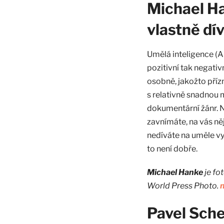
Michael Ha
vlastně dí
Umělá inteligence (AI
pozitivní tak negativ
osobně, jakožto příz
s relativně snadnou m
dokumentární žánr. N
zavnímáte, na vás ně
nedíváte na uměle vy
to není dobře.
Michael Hanke
je fo
World Press Photo.
Pavel Sche