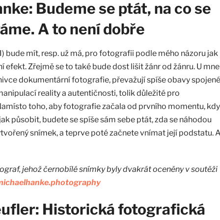
nke: Budeme se ptát, na co se
váme. A to není dobře
) bude mít, resp. už má, pro fotografii podle mého názoru jak
ní efekt. Zřejmě se to také bude dost lišit žánr od žánru. U mne
nivce dokumentární fotografie, převažují spíše obavy spojen
anipulací reality a autentičnosti, tolik důležité pro
amísto toho, aby fotografie začala od prvního momentu, kdy 
jak působit, budete se spíše sám sebe ptát, zda se náhodou
tvořený snímek, a teprve poté začnete vnímat její podstatu. 
tograf, jehož černobílé snímky byly dvakrát oceněny v soutěži
michaelhanke.photography
ufler: Historická fotografická