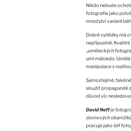
Nikdo nebude ochoten
fotografie jako polo
množství variant bě
Dobré vyhlídky má ov
nepřípustné. Kvalitní
„uměleckých fotografů
umí málokdo. Umělá i
manipulace s realito
Samozřejmě, falešné
sloužit propagandě z
důvod víc nesledovat 
David Neff
je fotogra
zlomových okamžiků: 
pracuje jako šéf fot