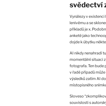
svědectví 
Vynálezy v existenci 
lenivému a se sklone
příkladů je x. Podob
anketě jako technoop
dojde k úbytku někte
AI nikdy nenahradí 
momentální situaci 
fotografa. Ten bude p
v řadě případů může 
výsledků zatím AI do
místopisného snímku,
Sloveso “zkomplikova
souvislosti s autors