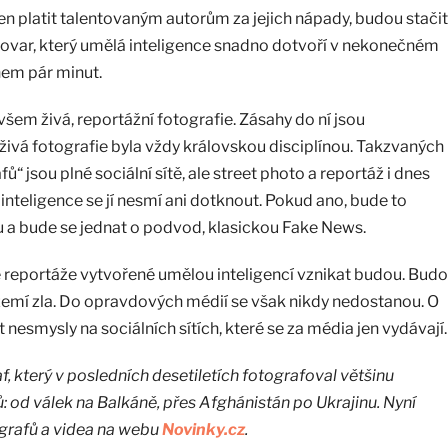
 platit talentovaným autorům za jejich nápady, budou stačit
tovar, který umělá inteligence snadno dotvoří v nekonečném
hem pár minut.
šem živá, reportážní fotografie. Zásahy do ní jsou
 živá fotografie byla vždy královskou disciplínou. Takzvaných
“ jsou plné sociální sítě, ale street photo a reportáž i dnes
nteligence se jí nesmí ani dotknout. Pokud ano, bude to
u a bude se jednat o podvod, klasickou Fake News.
 reportáže vytvořené umělou inteligencí vznikat budou. Bud
emí zla. Do opravdových médií se však nikdy nedostanou. O
nesmysly na sociálních sítích, které se za média jen vydávají.
f, který v posledních desetiletích fotografoval většinu
od válek na Balkáně, přes Afghánistán po Ukrajinu. Nyní
ografů a videa na webu
Novinky.cz
.