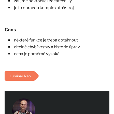
zaujme pokročilé i začátečníky
je to opravdu komplexní nástroj
Cons
některé funkce je třeba dotáhnout
citelně chybí vrstvy a historie úprav
cena je poměrně vysoká
Luminar Neo