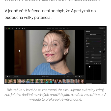
V jedné větě řečeno: není pochyb, že Aperty má do
budoucna velký potenciál.
Bílá tečka v levé části znamená, že simulujeme světelný zdroj,
zde ještě s dodáním svislých proužků jako u světla ze softboxu. A
vypadá to překvapivě věrohodně.