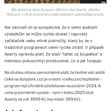
Má statečná žena Zuzana a klíčová část Aperty, záložka
Retouch, v níž je možné provádět základní i pokročilejší retuše.
Ale zároveň mi je sympatické, že k velmi slušným
výsledkům se může rychle dostat i naprostý
začátečník nebo mírně pokročilý, který by se v
tradičních programech velmi rychle ztratil. V případě
Aperty opravdu platí, že stačí “tahat za šoupátka” a
metodou pokus/omyl prozkoumat, co a jak funguje.
Na druhou stranu samozřejmě platí, že hodně věcí ještě
čeká na dotažení, což je ovšem vcelku pochopitelné –
program byl oficiálně představen na podzim 2024. A
cena je poměrně vysoká – nyní v lednu 2025 stojí
Aperty na rok 3999 Kč (na měsíc 399 Kč).