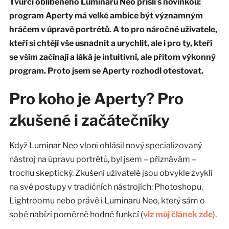
Tvůrci oblíbeného Luminaru Neo přišli s novinkou:
program Aperty má velké ambice být významným
hráčem v úpravě portrétů. A to pro náročné uživatele,
kteří si chtějí vše usnadnit a urychlit, ale i pro ty, kteří
se vším začínají a láká je intuitivní, ale přitom výkonný
program. Proto jsem se Aperty rozhodl otestovat.
Pro koho je Aperty? Pro
zkušené i začátečníky
Když Luminar Neo vloni ohlásil nový specializovaný
nástroj na úpravu portrétů, byl jsem – přiznávám –
trochu skeptický. Zkušení uživatelé jsou obvykle zvyklí
na své postupy v tradičních nástrojích: Photoshopu,
Lightroomu nebo právě i Luminaru Neo, který sám o
sobě nabízí poměrně hodně funkcí (
viz můj článek zde
).