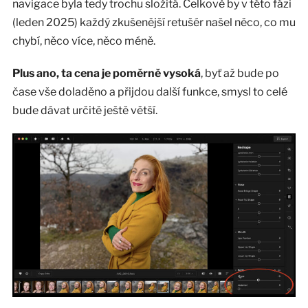
navigace byla tedy trochu složitá. Celkově by v této fázi
(leden 2025) každý zkušenější retušér našel něco, co mu
chybí, něco více, něco méně.
Plus ano, ta cena je poměrně vysoká
, byť až bude po
čase vše doladěno a přijdou další funkce, smysl to celé
bude dávat určitě ještě větší.