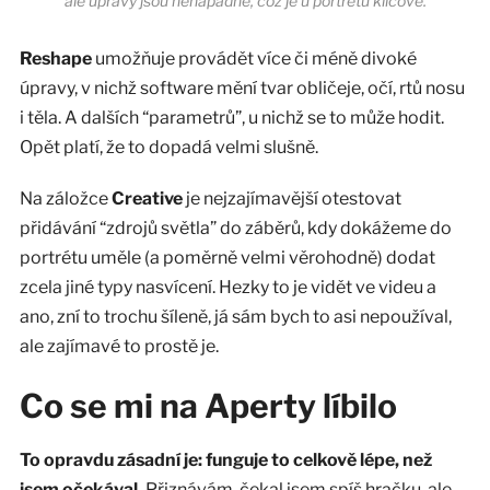
ale úpravy jsou nenápadné, což je u portrétů klíčové.
Reshape
umožňuje provádět více či méně divoké
úpravy, v nichž software mění tvar obličeje, očí, rtů nosu
i těla. A dalších “parametrů”, u nichž se to může hodit.
Opět platí, že to dopadá velmi slušně.
Na záložce
Creative
je nejzajímavější otestovat
přidávání “zdrojů světla” do záběrů, kdy dokážeme do
portrétu uměle (a poměrně velmi věrohodně) dodat
zcela jiné typy nasvícení. Hezky to je vidět ve videu a
ano, zní to trochu šíleně, já sám bych to asi nepoužíval,
ale zajímavé to prostě je.
Co se mi na Aperty líbilo
To opravdu zásadní je: funguje to celkově lépe, než
jsem očekával.
Přiznávám, čekal jsem spíš hračku, ale