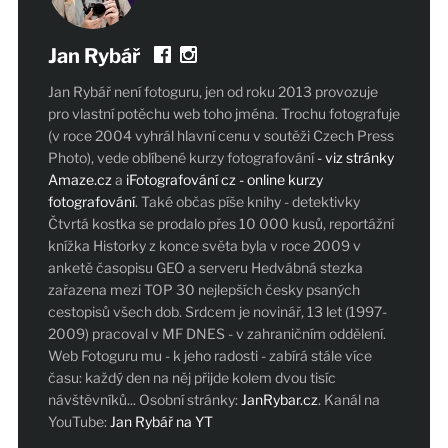
Jan Rybář
Jan Rybář není fotoguru, jen od roku 2013 provozuje
pro vlastní potěchu web toho jména. Trochu fotografuje
(v roce 2004 vyhrál hlavní cenu v soutěži Czech Press
Photo), vede oblíbené kurzy fotografování
- viz stránky
Amaze.cz
a
iFotografování cz - online kurzy
fotografování
. Také občas píše knihy - detektivky
Čtvrtá kostka se prodalo přes 10 000 kusů, reportážní
knížka Historky z konce světa byla v roce 2009 v
anketě časopisu GEO a serveru Hedvábná stezka
zařazena mezi TOP 30 nejlepších česky psaných
cestopisů všech dob. Srdcem je novinář, 13 let (1997-
2009) pracoval v MF DNES - v zahraničním oddělení.
Web Fotoguru mu - k jeho radosti - zabírá stále více
času: každý den na něj přijde kolem dvou tisíc
návštěvníků... Osobní stránky:
JanRybar.cz
. Kanál na
YouTube:
Jan Rybář na YT