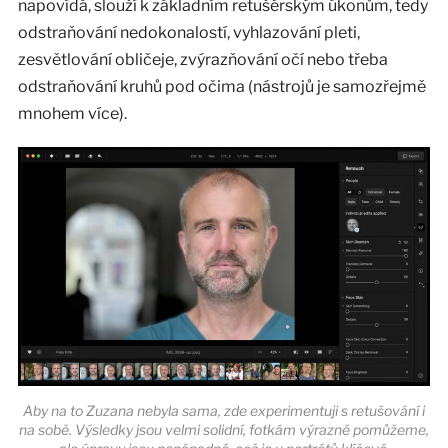
napovídá, slouží k základním retušérským úkonům, tedy
odstraňování nedokonalostí, vyhlazování pleti,
zesvětlování obličeje, zvýrazňování očí nebo třeba
odstraňování kruhů pod očima (nástrojů je samozřejmě
mnohem více).
Aby na to Zuzana nebyla sama, zde experimentuji s retušování i
na sobě. Výsledky jsou velmi solidní, fotkám výrazně pomůžeme,