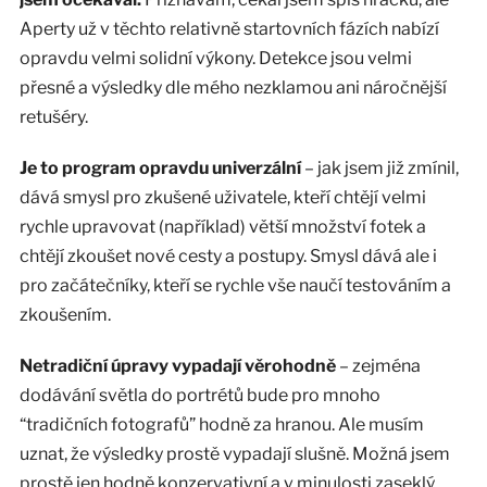
Aperty už v těchto relativně startovních fázích nabízí
opravdu velmi solidní výkony. Detekce jsou velmi
přesné a výsledky dle mého nezklamou ani náročnější
retušéry.
Je to program opravdu univerzální
– jak jsem již zmínil,
dává smysl pro zkušené uživatele, kteří chtějí velmi
rychle upravovat (například) větší množství fotek a
chtějí zkoušet nové cesty a postupy. Smysl dává ale i
pro začátečníky, kteří se rychle vše naučí testováním a
zkoušením.
Netradiční úpravy vypadají věrohodně
– zejména
dodávání světla do portrétů bude pro mnoho
“tradičních fotografů” hodně za hranou. Ale musím
uznat, že výsledky prostě vypadají slušně. Možná jsem
prostě jen hodně konzervativní a v minulosti zaseklý.