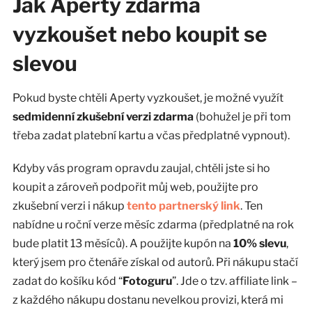
Jak Aperty zdarma
vyzkoušet nebo koupit se
slevou
Pokud byste chtěli Aperty vyzkoušet, je možné využít
sedmidenní zkušební verzi zdarma
(bohužel je při tom
třeba zadat platební kartu a včas předplatné vypnout).
Kdyby vás program opravdu zaujal, chtěli jste si ho
koupit a zároveň podpořit můj web, použijte pro
zkušební verzi i nákup
tento partnerský link
. Ten
nabídne u roční verze měsíc zdarma (předplatné na rok
bude platit 13 měsíců). A použijte kupón na
10% slevu
,
který jsem pro čtenáře získal od autorů. Při nákupu stačí
zadat do košíku kód “
Fotoguru
”. Jde o tzv. affiliate link –
z každého nákupu dostanu nevelkou provizi, která mi