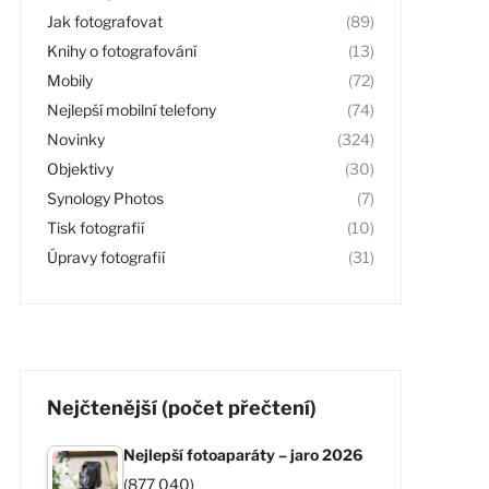
Jak fotografovat
(89)
Knihy o fotografování
(13)
Mobily
(72)
Nejlepší mobilní telefony
(74)
Novinky
(324)
Objektivy
(30)
Synology Photos
(7)
Tisk fotografií
(10)
Úpravy fotografií
(31)
Nejčtenější (počet přečtení)
Nejlepší fotoaparáty – jaro 2026
(877 040)