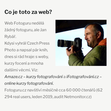
Co je toto za web?
Web Fotoguru nedělá
žádný fotoguru, ale Jan
Rybář.
Kdysi vyhrál Czech Press
Photo a napsal pár knih,
dnes si rád hraje: s weby,
kurzy focení a mnoha
dalšími věcmi. Viz:
Amaze.cz – kurzy fotografování
a
iFotografování.cz –
online kurzy fotografování
.
Fotoguru.cz navštíví měsíčně cca 60 000 čtenářů (62
294 real users, leden 2019, audit Netmonitor.cz)