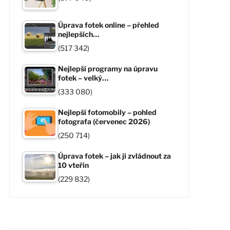
Úprava fotek online – přehled
nejlepších…
(517 342)
Nejlepší programy na úpravu
fotek – velký…
(333 080)
Nejlepší fotomobily – pohled
fotografa (červenec 2026)
(250 714)
Úprava fotek – jak ji zvládnout za
10 vteřin
(229 832)