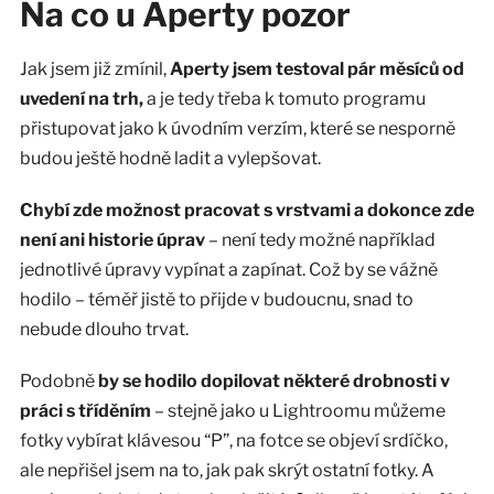
Na co u Aperty pozor
Jak jsem již zmínil,
Aperty jsem testoval pár měsíců od
uvedení na trh,
a je tedy třeba k tomuto programu
přistupovat jako k úvodním verzím, které se nesporně
budou ještě hodně ladit a vylepšovat.
Chybí zde možnost pracovat s vrstvami a dokonce zde
není ani historie úprav
– není tedy možné například
jednotlivé úpravy vypínat a zapínat. Což by se vážně
hodilo – téměř jistě to přijde v budoucnu, snad to
nebude dlouho trvat.
Podobně
by se hodilo dopilovat některé drobnosti v
práci s tříděním
– stejně jako u Lightroomu můžeme
fotky vybírat klávesou “P”, na fotce se objeví srdíčko,
ale nepřišel jsem na to, jak pak skrýt ostatní fotky. A