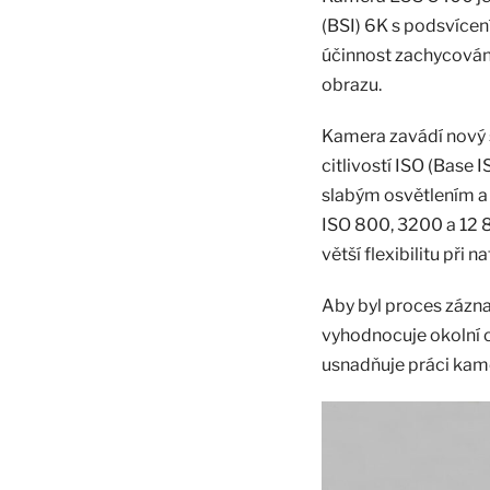
(BSI) 6K s podsvíce
účinnost zachycování 
obrazu.
Kamera zavádí nový s
citlivostí ISO (Base 
slabým osvětlením a 
ISO 800, 3200 a 12 8
větší flexibilitu při
Aby byl proces zázn
vyhodnocuje okolní o
usnadňuje práci ka