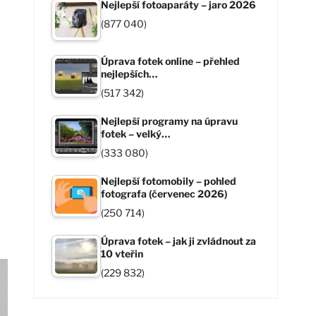
Nejlepší fotoaparáty – jaro 2026
(877 040)
Úprava fotek online – přehled
nejlepších…
(517 342)
Nejlepší programy na úpravu
m
fotek – velký…
(333 080)
Nejlepší fotomobily – pohled
fotografa (červenec 2026)
(250 714)
Úprava fotek – jak ji zvládnout za
10 vteřin
(229 832)