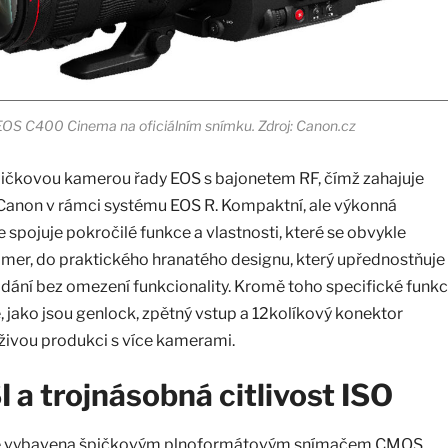
OS C400 Cinema na oficiálním snímku. Zdroj: Canon.cz
pičkovou kamerou řady EOS s bajonetem RF, čímž zahajuje
Canon v rámci systému EOS R. Kompaktní, ale výkonná
 spojuje pokročilé funkce a vlastnosti, které se obvykle
kamer, do praktického hranatého designu, který upřednostňuje
ádání bez omezení funkcionality. Kromě toho specifické funk
, jako jsou genlock, zpětný vstup a 12kolíkový konektor
 živou produkci s více kamerami.
 a trojnásobná citlivost ISO
e vybavena špičkovým plnoformátovým snímačem CMOS