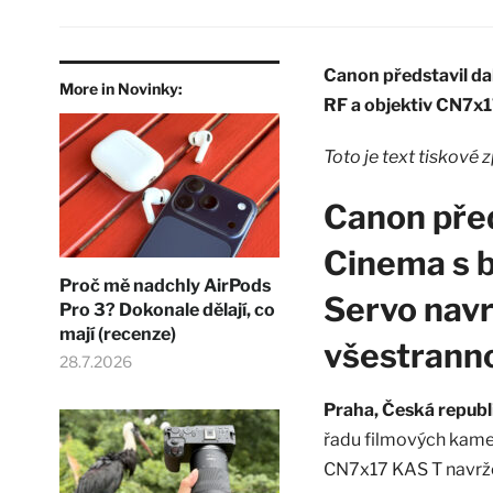
Canon představil da
More in Novinky:
RF a objektiv CN7x1
Toto je text tiskové 
Canon pře
Cinema s b
Proč mě nadchly AirPods
Servo nav
Pro 3? Dokonale dělají, co
mají (recenze)
všestrann
28.7.2026
Praha, Česká republ
řadu filmových kame
CN7x17 KAS T navrže