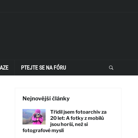
AZE
PTEJTE SE NA FÓRU
Nejnovější články
Třídil jsem fotoarchiv za
20 let: A fotky z mobilů
jsou horší, než si
fotografové myslí