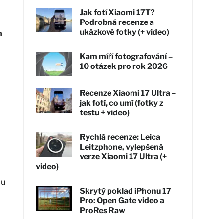
Jak fotí Xiaomi 17T?
Podrobná recenze a
ukázkové fotky (+ video)
m
Kam míří fotografování –
10 otázek pro rok 2026
Recenze Xiaomi 17 Ultra –
jak fotí, co umí (fotky z
testu + video)
Rychlá recenze: Leica
Leitzphone, vylepšená
verze Xiaomi 17 Ultra (+
video)
ou
Skrytý poklad iPhonu 17
v
Pro: Open Gate video a
ProRes Raw