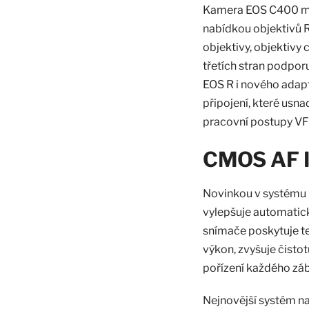
Kamera EOS C400 má b
nabídkou objektivů R
objektivy, objektivy c
třetích stran podpor
EOS R i nového adapt
připojení, které usn
pracovní postupy VFX
CMOS AF II
Novinkou v systému C
vylepšuje automatic
snímače poskytuje te
výkon, zvyšuje čistot
pořízení každého záb
Nejnovější systém nab