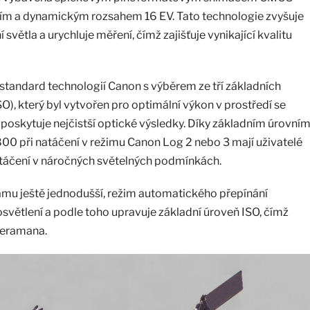
ním a dynamickým rozsahem 16 EV. Tato technologie zvyšuje
světla a urychluje měření, čímž zajišťuje vynikající kvalitu
tandard technologií Canon s výběrem ze tří základních
ISO), který byl vytvořen pro optimální výkon v prostředí se
poskytuje nejčistší optické výsledky. Díky základním úrovní
00 při natáčení v režimu Canon Log 2 nebo 3 mají uživatelé
 natáčení v náročných světelných podmínkách.
amu ještě jednodušší, režim automatického přepínání
světlení a podle toho upravuje základní úroveň ISO, čímž
meramana.