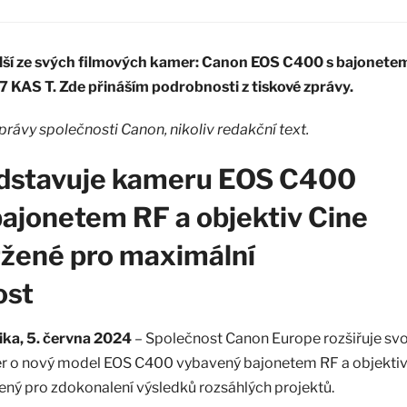
lší ze svých filmových kamer: Canon EOS C400 s bajonete
7 KAS T. Zde přináším podrobnosti z tiskové zprávy.
zprávy společnosti Canon, nikoliv redakční text.
dstavuje kameru EOS C400
ajonetem RF a objektiv Cine
ržené pro maximální
ost
ika, 5. června 2024
– Společnost Canon Europe rozšiřuje sv
r o nový model EOS C400 vybavený bajonetem RF a objekti
ný pro zdokonalení výsledků rozsáhlých projektů.