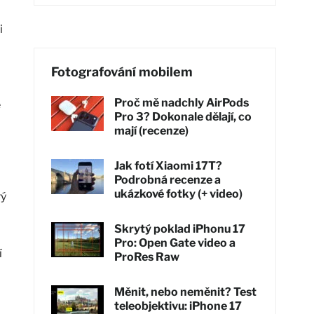
i
Fotografování mobilem
Proč mě nadchly AirPods
e
Pro 3? Dokonale dělají, co
mají (recenze)
Jak fotí Xiaomi 17T?
Podrobná recenze a
ukázkové fotky (+ video)
rý
Skrytý poklad iPhonu 17
Pro: Open Gate video a
í
ProRes Raw
Měnit, nebo neměnit? Test
teleobjektivu: iPhone 17