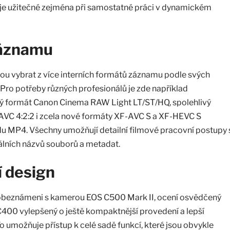
ž je užitečné zejména při samostatné práci v dynamickém
áznamu
hou vybrat z více interních formátů záznamu podle svých
 Pro potřeby různých profesionálů je zde například
vý formát Canon Cinema RAW Light LT/ST/HQ, spolehlivý
AVC 4:2:2 i zcela nové formáty XF-AVC S a XF-HEVC S
u MP4. Všechny umožňují detailní filmové pracovní postupy 
lních názvů souborů a metadat.
 design
u obeznámeni s kamerou EOS C500 Mark II, ocení osvědčený
400 vylepšený o ještě kompaktnější provedení a lepší
o umožňuje přístup k celé sadě funkcí, které jsou obvykle