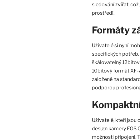
sledování zvířat, co
prostředí.
Formáty z
Uživatelé si nyní mo
specifických potřeb.
škálovatelný 12bito
10bitový formát XF-
založené na standard
podporou profesioná
Kompaktní
Uživatelé, kteří jso
design kamery EOS C
možnosti připojení. T