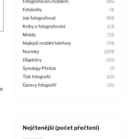
Fotografování mobilem
(86)
Fotoknihy
(4)
Jak fotografovat
(89)
Knihy o fotografování
(13)
Mobily
(72)
Nejlepší mobilní telefony
(74)
Novinky
(324)
Objektivy
(30)
Synology Photos
(7)
Tisk fotografií
(10)
Úpravy fotografií
(31)
ce
Nejčtenější (počet přečtení)