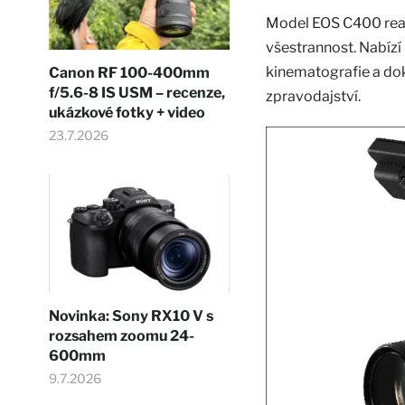
Model EOS C400 reagu
všestrannost. Nabízí
kinematografie a dok
Canon RF 100-400mm
f/5.6-8 IS USM – recenze,
zpravodajství.
ukázkové fotky + video
23.7.2026
Novinka: Sony RX10 V s
rozsahem zoomu 24-
600mm
9.7.2026