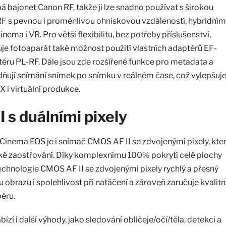
ajonet Canon RF, takže ji lze snadno používat s širokou
F s pevnou i proměnlivou ohniskovou vzdáleností, hybridním
inema i VR. Pro větší flexibilitu, bez potřeby příslušenství,
uje fotoaparát také možnost použití vlastních adaptérů EF-
éru PL-RF. Dále jsou zde rozšířené funkce pro metadata a
adňují snímání snímek po snímku v reálném čase, což vylepšuj
 i virtuální produkce.
 s duálními pixely
inema EOS je i snímač CMOS AF II se zdvojenými pixely, kte
ké zaostřování. Díky komplexnímu 100% pokrytí celé plochy
chnologie CMOS AF II se zdvojenými pixely rychlý a přesný
u obrazu i spolehlivost při natáčení a zároveň zaručuje kvalitn
ěru.
ízí i další výhody, jako sledování obličeje/očí/těla, detekci a