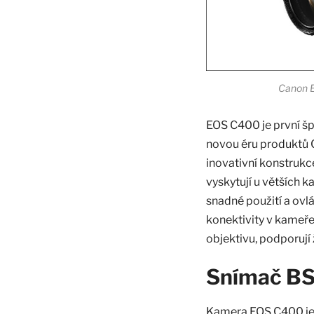
Canon E
EOS C400 je první š
novou éru produktů 
inovativní konstrukce
vyskytují u větších 
snadné použití a ovl
konektivity v kameře
objektivu, podporují
Snímač BSI
Kamera EOS C400 j