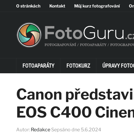
O stránkách
Kontakt
Můj kurz fotografování
On
FOTOAPARÁTY
FOTOKURZ
ÚPRAVY FOTO
Canon představi
EOS C400 Cinem
Autor:
Redakce
Sepsáno dne
5.6.2024