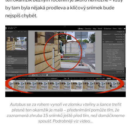
by tam byla nějaká prodleva a klíčový snímek bude
nejspíš chybět.
Autobus se za rohem vynoří ve zlomku vteřiny a šance trefit
přesně ten okamžik je malá – předsnímání pomůže tím, že
zaznamená zhruba 15 snímků ještě před tím, než domáčkneme
spoušť. Podrobněji viz video…