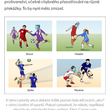
protivenství, včetně chybného přeostřování na různé
překážky. To by nyní mělo zmizet.
V rámci priority akce dokáže foťák poznat řadu klíčových „akcí“
v rámci (zatím) tří sportů. Pokud vyhodnotí, že někdo, například,
hlavičkuje, přizpůsobí tomu ostření. Zdroj: Canon.com