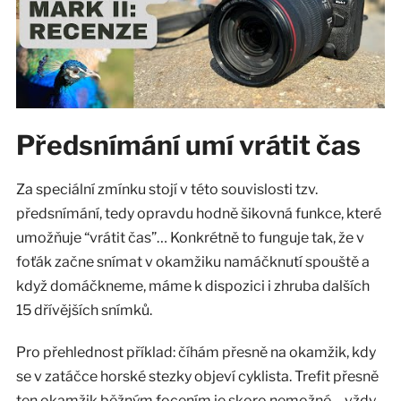
Předsnímání umí vrátit čas
Za speciální zmínku stojí v této souvislosti tzv.
předsnímání, tedy opravdu hodně šikovná funkce, které
umožňuje “vrátit čas”… Konkrétně to funguje tak, že v
foťák začne snímat v okamžiku namáčknutí spouště a
když domáčkneme, máme k dispozici i zhruba dalších
15 dřívějších snímků.
Pro přehlednost příklad: číhám přesně na okamžik, kdy
se v zatáčce horské stezky objeví cyklista. Trefit přesně
ten okamžik běžným focením je skoro nemožné – vždy