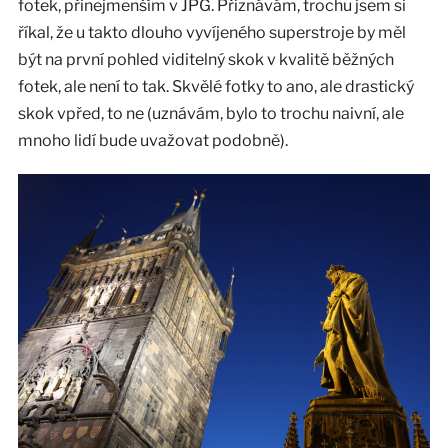
fotek, přinejmenším v JPG. Přiznávám, trochu jsem si
říkal, že u takto dlouho vyvíjeného superstroje by měl
být na první pohled viditelný skok v kvalitě běžných
fotek, ale není to tak. Skvělé fotky to ano, ale drastický
skok vpřed, to ne (uznávám, bylo to trochu naivní, ale
mnoho lidí bude uvažovat podobně).