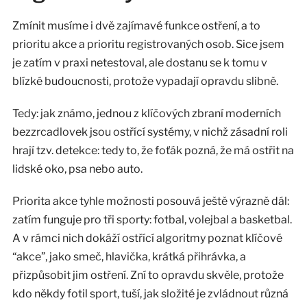
Zmínit musíme i dvě zajímavé funkce ostření, a to
prioritu akce a prioritu registrovaných osob. Sice jsem
je zatím v praxi netestoval, ale dostanu se k tomu v
blízké budoucnosti, protože vypadají opravdu slibně.
Tedy: jak známo, jednou z klíčových zbraní moderních
bezzrcadlovek jsou ostřící systémy, v nichž zásadní roli
hrají tzv. detekce: tedy to, že foťák pozná, že má ostřit na
lidské oko, psa nebo auto.
Priorita akce tyhle možnosti posouvá ještě výrazně dál:
zatím funguje pro tři sporty: fotbal, volejbal a basketbal.
A v rámci nich dokáží ostřící algoritmy poznat klíčové
“akce”, jako smeč, hlavička, krátká přihrávka, a
přizpůsobit jim ostření. Zní to opravdu skvěle, protože
kdo někdy fotil sport, tuší, jak složité je zvládnout různá