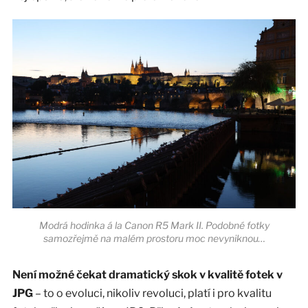
Modrá hodinka á la Canon R5 Mark II. Podobné fotky
samozřejmě na malém prostoru moc nevyniknou…
Není možné čekat dramatický skok v kvalitě fotek v
JPG
– to o evoluci, nikoliv revoluci, platí i pro kvalitu