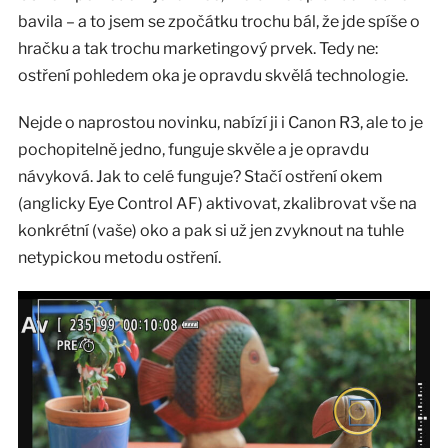
bavila – a to jsem se zpočátku trochu bál, že jde spíše o
hračku a tak trochu marketingový prvek. Tedy ne:
ostření pohledem oka je opravdu skvělá technologie.
Nejde o naprostou novinku, nabízí ji i Canon R3, ale to je
pochopitelně jedno, funguje skvěle a je opravdu
návyková. Jak to celé funguje? Stačí ostření okem
(anglicky Eye Control AF) aktivovat, zkalibrovat vše na
konkrétní (vaše) oko a pak si už jen zvyknout na tuhle
netypickou metodu ostření.