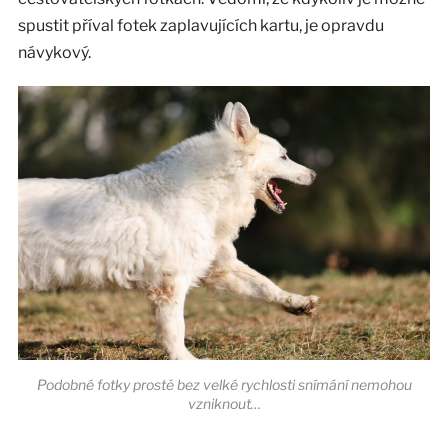
spustit příval fotek zaplavujících kartu, je opravdu
návykový.
Podobné fotky prostě bez velké rychlosti snímání nemohou
vzniknout…