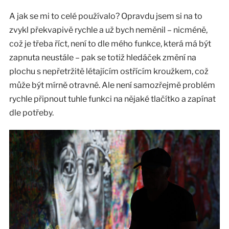
A jak se mi to celé používalo? Opravdu jsem si na to
zvykl překvapivě rychle a už bych neměnil – nicméně,
což je třeba říct, není to dle mého funkce, která má být
zapnuta neustále – pak se totiž hledáček změní na
plochu s nepřetržitě létajícím ostřícím kroužkem, což
může být mírně otravné. Ale není samozřejmě problém
rychle připnout tuhle funkci na nějaké tlačítko a zapínat
dle potřeby.