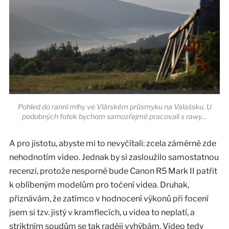
Pohled do ranní mlhy ve Vlárském průsmyku na Valašsku. U
podobných fotek bychom samozřejmě pracovali s rawy…
A pro jistotu, abyste mi to nevyčítali: zcela záměrně zde
nehodnotím video. Jednak by si zasloužilo samostatnou
recenzi, protože nesporně bude Canon R5 Mark II patřit
k oblíbeným modelům pro točení videa. Druhak,
přiznávám, že zatímco v hodnocení výkonů při focení
jsem si tzv. jistý v kramflecích, u videa to neplatí, a
striktním soudům se tak raději vyhýbám. Video tedy