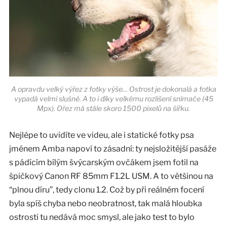
A opravdu velký výřez z fotky výše… Ostrost je dokonalá a fotka
vypadá velmi slušně. A to i díky velkému rozlišení snímače (45
Mpx). Ořez má stále skoro 1500 pixelů na šířku.
Nejlépe to uvidíte ve videu, ale i statické fotky psa
jménem Amba napoví to zásadní: ty nejsložitější pasáže
s pádícím bílým švýcarským ovčákem jsem fotil na
špičkový Canon RF 85mm F1.2L USM. A to většinou na
“plnou díru”, tedy clonu 1.2. Což by při reálném focení
byla spíš chyba nebo neobratnost, tak malá hloubka
ostrosti tu nedává moc smysl, ale jako test to bylo