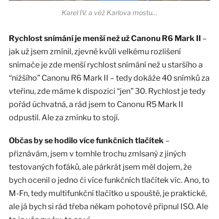
Karel IV. a věž Karlova mostu…
Rychlost snímání je menší než už Canonu R6 Mark II
–
jak už jsem zmínil, zjevně kvůli velkému rozlišení
snímače je zde menší rychlost snímání než u staršího a
“nižšího” Canonu R6 Mark II – tedy dokáže 40 snímků za
vteřinu, zde máme k dispozici “jen” 30. Rychlost je tedy
pořád úchvatná, a rád jsem to Canonu R5 Mark II
odpustil. Ale za zmínku to stojí.
Občas by se hodilo více funkčních tlačítek
–
přiznávám, jsem v tomhle trochu zmlsaný z jiných
testovaných foťáků, ale párkrát jsem měl dojem, že
bych ocenil o jedno či více funkčních tlačítek víc. Ano, to
M-Fn, tedy multifunkční tlačítko u spouště, je praktické,
ale já bych si rád třeba někam pohotově připnul ISO. Ale