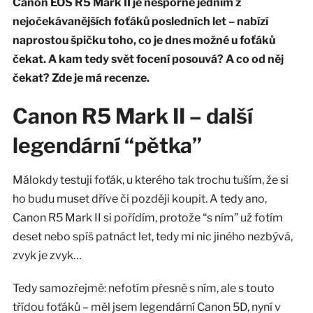
Canon EOS R5 Mark II je nesporně jedním z
nejočekávanějších foťáků posledních let – nabízí
naprostou špičku toho, co je dnes možné u foťáků
čekat. A kam tedy svět focení posouvá? A co od něj
čekat? Zde je má recenze.
Canon R5 Mark II – další
legendární “pětka”
Málokdy testuji foťák, u kterého tak trochu tuším, že si
ho budu muset dříve či později koupit. A tedy ano,
Canon R5 Mark II si pořídím, protože “s ním” už fotím
deset nebo spíš patnáct let, tedy mi nic jiného nezbývá,
zvyk je zvyk…
Tedy samozřejmě: nefotím přesně s ním, ale s touto
třídou foťáků – měl jsem legendární Canon 5D, nyní v