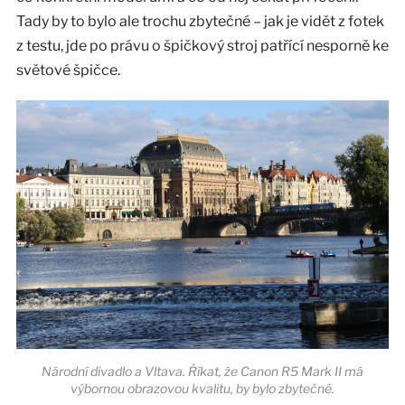
Tady by to bylo ale trochu zbytečné – jak je vidět z fotek
z testu, jde po právu o špičkový stroj patřící nesporně ke
světové špičce.
Národní divadlo a Vltava. Říkat, že Canon R5 Mark II má
výbornou obrazovou kvalitu, by bylo zbytečné.