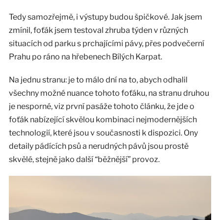
Tedy samozřejmě, i výstupy budou špičkové. Jak jsem
zmínil, foťák jsem testoval zhruba týden v různých
situacích od parku s prchajícími pávy, přes podvečerní
Prahu po ráno na hřebenech Bílých Karpat.
Na jednu stranu: je to málo dní na to, abych odhalil
všechny možné nuance tohoto foťáku, na stranu druhou
je nesporné, viz první pasáže tohoto článku, že jde o
foťák nabízející skvělou kombinaci nejmodernějších
technologií, které jsou v současnosti k dispozici. Ony
detaily pádících psů a nerudných pávů jsou prostě
skvělé, stejně jako další “běžnější” provoz.