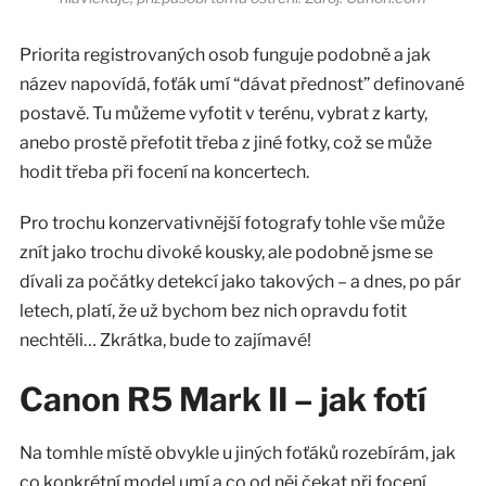
Priorita registrovaných osob funguje podobně a jak
název napovídá, foťák umí “dávat přednost” definované
postavě. Tu můžeme vyfotit v terénu, vybrat z karty,
anebo prostě přefotit třeba z jiné fotky, což se může
hodit třeba při focení na koncertech.
Pro trochu konzervativnější fotografy tohle vše může
znít jako trochu divoké kousky, ale podobně jsme se
dívali za počátky detekcí jako takových – a dnes, po pár
letech, platí, že už bychom bez nich opravdu fotit
nechtěli… Zkrátka, bude to zajímavé!
Canon R5 Mark II – jak fotí
Na tomhle místě obvykle u jiných foťáků rozebírám, jak
co konkrétní model umí a co od něj čekat při focení.