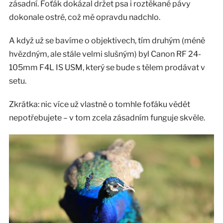
zásadní. Foťák dokázal držet psa i roztěkané pávy
dokonale ostré, což mě opravdu nadchlo.
A když už se bavíme o objektivech, tím druhým (méně
hvězdným, ale stále velmi slušným) byl Canon RF 24-
105mm F4L IS USM, který se bude s tělem prodávat v
setu.
Zkrátka: nic více už vlastně o tomhle foťáku vědět
nepotřebujete – v tom zcela zásadním funguje skvěle.