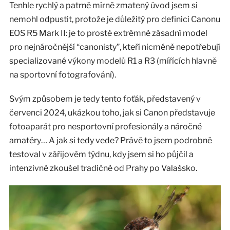
Tenhle rychlý a patrně mírně zmatený úvod jsem si
nemohl odpustit, protože je důležitý pro definici Canonu
EOS R5 Mark II: je to prostě extrémně zásadní model
pro nejnáročnější “canonisty”, kteří nicméně nepotřebují
specializované výkony modelů R1 a R3 (mířících hlavně
na sportovní fotografování).
Svým způsobem je tedy tento foťák, představený v
červenci 2024, ukázkou toho, jak si Canon představuje
fotoaparát pro nesportovní profesionály a náročné
amatéry… A jak si tedy vede? Právě to jsem podrobně
testoval v zářijovém týdnu, kdy jsem si ho půjčil a
intenzivně zkoušel tradičně od Prahy po Valašsko.