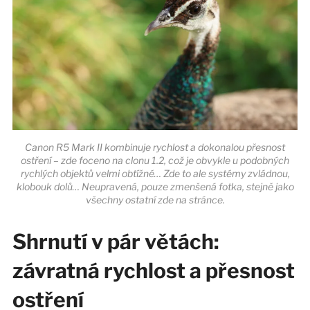
Canon R5 Mark II kombinuje rychlost a dokonalou přesnost
ostření – zde foceno na clonu 1.2, což je obvykle u podobných
rychlých objektů velmi obtížné… Zde to ale systémy zvládnou,
klobouk dolů… Neupravená, pouze zmenšená fotka, stejně jako
všechny ostatní zde na stránce.
Shrnutí v pár větách:
závratná rychlost a přesnost
ostření