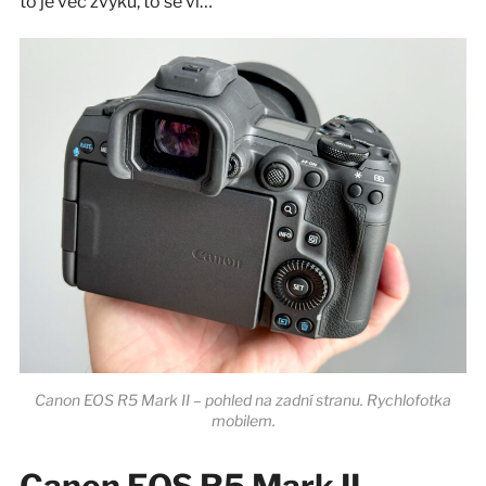
to je věc zvyku, to se ví…
Canon EOS R5 Mark II – pohled na zadní stranu. Rychlofotka
mobilem.