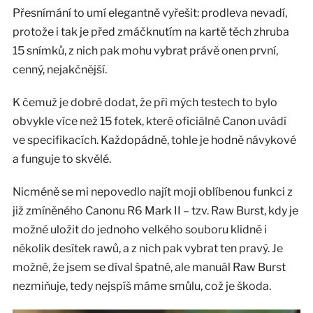
Přesnímání to umí elegantně vyřešit: prodleva nevadí,
protože i tak je před zmáčknutím na kartě těch zhruba
15 snímků, z nich pak mohu vybrat právě onen první,
cenný, nejakčnější.
K čemuž je dobré dodat, že při mých testech to bylo
obvykle více než 15 fotek, které oficiálně Canon uvádí
ve specifikacích. Každopádně, tohle je hodně návykové
a funguje to skvělé.
Nicméně se mi nepovedlo najít moji oblíbenou funkci z
již zmíněného Canonu R6 Mark II – tzv. Raw Burst, kdy je
možné uložit do jednoho velkého souboru klidně i
několik desítek rawů, a z nich pak vybrat ten pravý. Je
možné, že jsem se díval špatně, ale manuál Raw Burst
nezmiňuje, tedy nejspíš máme smůlu, což je škoda.