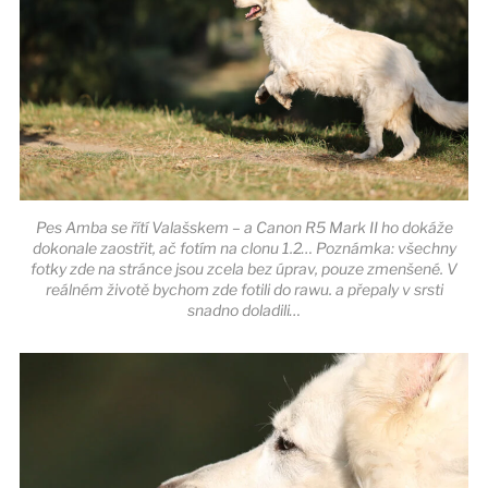
Pes Amba se řítí Valašskem – a Canon R5 Mark II ho dokáže
dokonale zaostřit, ač fotím na clonu 1.2… Poznámka: všechny
fotky zde na stránce jsou zcela bez úprav, pouze zmenšené. V
reálném životě bychom zde fotili do rawu. a přepaly v srsti
snadno doladili…