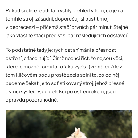
Pokud si chcete udělat rychlý přehled v tom, co je na
tomhle stroji zásadní, doporučuji si pustit moji
videorecenzi – přičemž stačí prvních pár minut. Stejně
jako vlastně stačí přečíst si pár následujících odstavců.
To podstatné tedy je: rychlost snímání a přesnost
ostření je fascinující. Čímž nechci říct, že nejsou věci,
které je možné tomuto foťáku vyčíst (viz dále). Ale v
tom klíčovém bodu prostě zcela splní to, co od něj
budeme čekat: je to sofistikovaný stroj, jehož přesné
ostřící systémy, od detekcí po ostření okem, jsou
opravdu pozoruhodné.