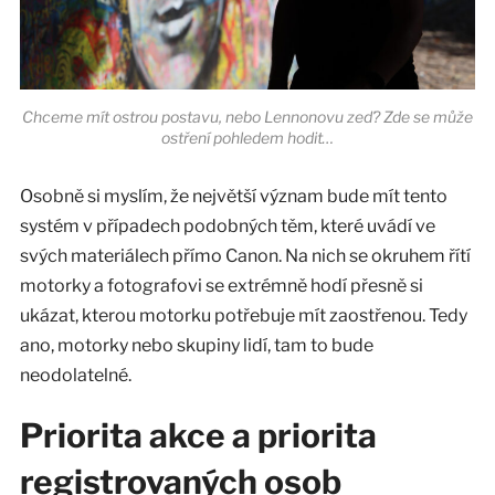
Chceme mít ostrou postavu, nebo Lennonovu zeď? Zde se může
ostření pohledem hodit…
Osobně si myslím, že největší význam bude mít tento
systém v případech podobných těm, které uvádí ve
svých materiálech přímo Canon. Na nich se okruhem řítí
motorky a fotografovi se extrémně hodí přesně si
ukázat, kterou motorku potřebuje mít zaostřenou. Tedy
ano, motorky nebo skupiny lidí, tam to bude
neodolatelné.
Priorita akce a priorita
registrovaných osob