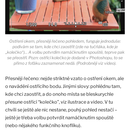
Ostření okem, přesněji řečeno pohledem, funguje jednoduše:
podívám se tam, kde chci zaostřit (zde na tučňáka, kde je
„kolečko“)… A volbu potvrdím namáčknutím spouště, teprve pak
se přeostří. Pozn: ostřící kolečko je dodané v Photoshopu, to se
přímo z foťáku zaznamenat nedá. (Podrobněji viz video).
Přesněji řečeno: nejde striktně vzato o ostření okem, ale
o navádění ostřícího bodu. Jinými slovy: pohlédnu tam,
kde chci zaostřit, a do onoho místa se bleskurychle
přesune ostřící “kolečko”, viz ilustrace a video. V tu
chvíli se ještě ale nic nestane, pouhý pohled nestačí –
ještě je třeba volbu potvrdit namáčknutím spouště
(nebo nějakého funkčního knoflíku).