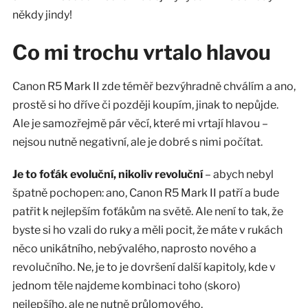
někdy jindy!
Co mi trochu vrtalo hlavou
Canon R5 Mark II zde téměř bezvýhradně chválím a ano,
prostě si ho dříve či později koupím, jinak to nepůjde.
Ale je samozřejmě pár věcí, které mi vrtají hlavou –
nejsou nutně negativní, ale je dobré s nimi počítat.
Je to foťák evoluční, nikoliv revoluční
– abych nebyl
špatně pochopen: ano, Canon R5 Mark II patří a bude
patřit k nejlepším foťákům na světě. Ale není to tak, že
byste si ho vzali do ruky a měli pocit, že máte v rukách
něco unikátního, nebývalého, naprosto nového a
revolučního. Ne, je to je dovršení další kapitoly, kde v
jednom těle najdeme kombinaci toho (skoro)
nejlepšího, ale ne nutně průlomového.