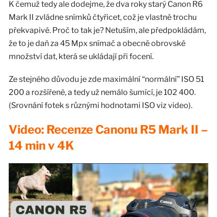
K čemuž tedy ale dodejme, že dva roky starý Canon R6
Mark II zvládne snímků čtyřicet, což je vlastně trochu
překvapivé. Proč to tak je? Netuším, ale předpokládám,
že to je daň za 45 Mpx snímač a obecně obrovské
množství dat, která se ukládají při focení.
Ze stejného důvodu je zde maximální “normální” ISO 51
200 a rozšířené, a tedy už nemálo šumící, je 102 400.
(Srovnání fotek s různými hodnotami ISO viz video).
Video: Recenze Canonu R5 Mark II –
14 min v 4K