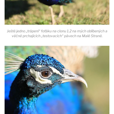
Ještě jedno „trápení“ foťáku na clonu 1.2 na mých oblíbených a
věčně prchajících „testovacích“ pávech na Malé Straně.