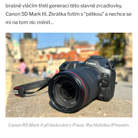
brašně vláčím třetí generaci této slavné zrcadlovky,
Canon 5D Mark III. Zkrátka fotím s “pětkou” a nechce se
mi na tom nic měnit…
Canon R5 Mark II při testování v Praze. Rychlofotka iPhonem.