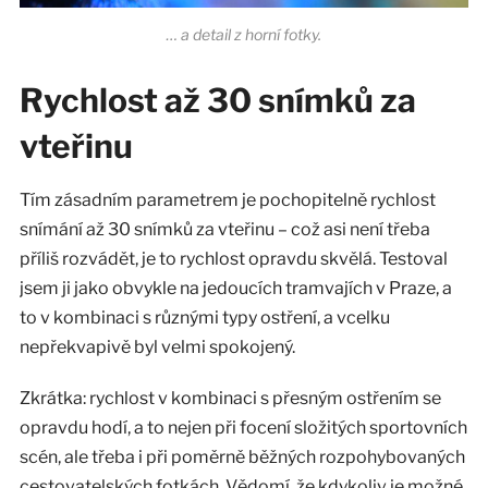
… a detail z horní fotky.
Rychlost až 30 snímků za
vteřinu
Tím zásadním parametrem je pochopitelně rychlost
snímání až 30 snímků za vteřinu – což asi není třeba
příliš rozvádět, je to rychlost opravdu skvělá. Testoval
jsem ji jako obvykle na jedoucích tramvajích v Praze, a
to v kombinaci s různými typy ostření, a vcelku
nepřekvapivě byl velmi spokojený.
Zkrátka: rychlost v kombinaci s přesným ostřením se
opravdu hodí, a to nejen při focení složitých sportovních
scén, ale třeba i při poměrně běžných rozpohybovaných
cestovatelských fotkách. Vědomí, že kdykoliv je možné