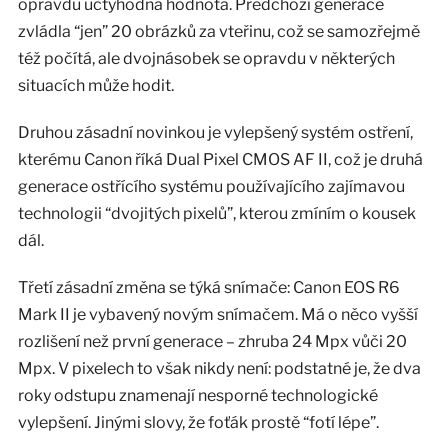
opravdu úctyhodná hodnota. Předchozí generace
zvládla “jen” 20 obrázků za vteřinu, což se samozřejmě
též počítá, ale dvojnásobek se opravdu v některých
situacích může hodit.
Druhou zásadní novinkou je vylepšený systém ostření,
kterému Canon říká Dual Pixel CMOS AF II, což je druhá
generace ostřícího systému používajícího zajímavou
technologii “dvojitých pixelů”, kterou zmíním o kousek
dál.
Třetí zásadní změna se týká snímače: Canon EOS R6
Mark II je vybavený novým snímačem. Má o něco vyšší
rozlišení než první generace – zhruba 24 Mpx vůči 20
Mpx. V pixelech to však nikdy není: podstatné je, že dva
roky odstupu znamenají nesporné technologické
vylepšení. Jinými slovy, že foťák prostě “fotí lépe”.