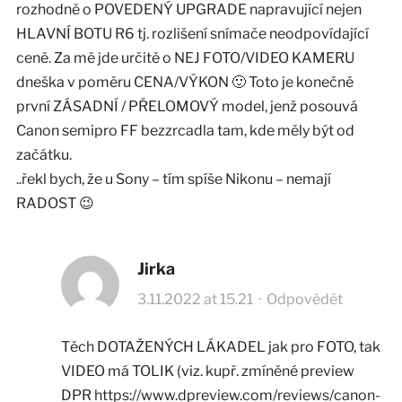
rozhodně o POVEDENÝ UPGRADE napravující nejen
HLAVNÍ BOTU R6 tj. rozlišení snímače neodpovídající
ceně. Za mě jde určitě o NEJ FOTO/VIDEO KAMERU
dneška v poměru CENA/VÝKON 🙂 Toto je konečně
první ZÁSADNÍ / PŘELOMOVÝ model, jenž posouvá
Canon semipro FF bezzrcadla tam, kde měly být od
začátku.
..řekl bych, že u Sony – tím spíše Nikonu – nemají
RADOST 😉
Jirka
3.11.2022 at 15.21
·
Odpovědět
Těch DOTAŽENÝCH LÁKADEL jak pro FOTO, tak
VIDEO má TOLIK (viz. kupř. zmíněné preview
DPR
https://www.dpreview.com/reviews/canon-