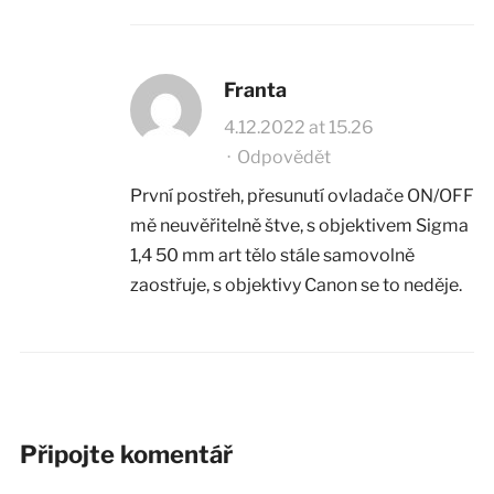
Franta
4.12.2022 at 15.26
·
Odpovědět
První postřeh, přesunutí ovladače ON/OFF
mě neuvěřitelně štve, s objektivem Sigma
1,4 50 mm art tělo stále samovolně
zaostřuje, s objektivy Canon se to neděje.
Připojte komentář