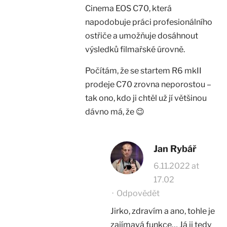
Cinema EOS C70, která
napodobuje práci profesionálního
ostřiče a umožňuje dosáhnout
výsledků filmařské úrovně.
Počítám, že se startem R6 mkII
prodeje C70 zrovna neporostou –
tak ono, kdo ji chtěl už jí většinou
dávno má, že 😉
Jan Rybář
6.11.2022 at
17.02
·
Odpovědět
Jirko, zdravím a ano, tohle je
zajímavá funkce… Já ji tedy