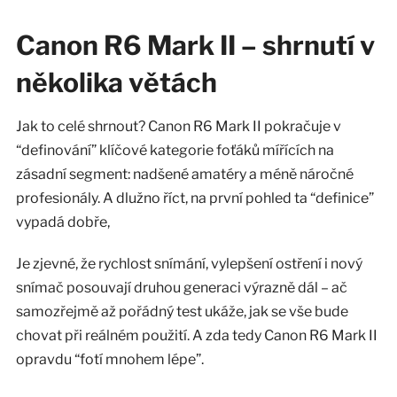
Canon R6 Mark II – shrnutí v
několika větách
Jak to celé shrnout? Canon R6 Mark II pokračuje v
“definování” klíčové kategorie foťáků mířících na
zásadní segment: nadšené amatéry a méně náročné
profesionály. A dlužno říct, na první pohled ta “definice”
vypadá dobře,
Je zjevné, že rychlost snímání, vylepšení ostření i nový
snímač posouvají druhou generaci výrazně dál – ač
samozřejmě až pořádný test ukáže, jak se vše bude
chovat při reálném použití. A zda tedy Canon R6 Mark II
opravdu “fotí mnohem lépe”.