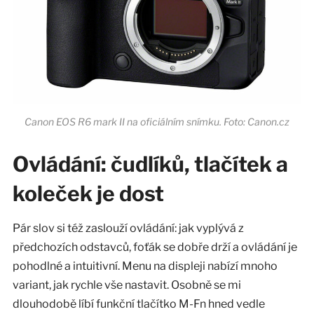
Canon EOS R6 mark II na oficiálním snímku. Foto: Canon.cz
Ovládání: čudlíků, tlačítek a
koleček je dost
Pár slov si též zaslouží ovládání: jak vyplývá z
předchozích odstavců, foťák se dobře drží a ovládání je
pohodlné a intuitivní. Menu na displeji nabízí mnoho
variant, jak rychle vše nastavit. Osobně se mi
dlouhodobě líbí funkční tlačítko M-Fn hned vedle