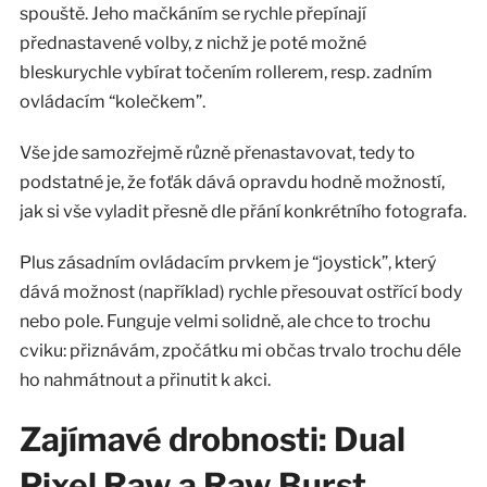
spouště. Jeho mačkáním se rychle přepínají
přednastavené volby, z nichž je poté možné
bleskurychle vybírat točením rollerem, resp. zadním
ovládacím “kolečkem”.
Vše jde samozřejmě různě přenastavovat, tedy to
podstatné je, že foťák dává opravdu hodně možností,
jak si vše vyladit přesně dle přání konkrétního fotografa.
Plus zásadním ovládacím prvkem je “joystick”, který
dává možnost (například) rychle přesouvat ostřící body
nebo pole. Funguje velmi solidně, ale chce to trochu
cviku: přiznávám, zpočátku mi občas trvalo trochu déle
ho nahmátnout a přinutit k akci.
Zajímavé drobnosti: Dual
Pixel Raw a Raw Burst