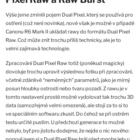
Výše jsme zmínili pojem Dual Pixel, který se používá pro
ostření (což není novinka), nově však je možné v případě
Canonu R6 Mark II ukládat rawy do formátu Dual Pixel
Raw. Což může znít trochu příliš technicky, ale je to
velmi zajímavá technologie.
Zpracování Dual Pixel Raw totiž (poněkud magicky)
dovoluje trochu upravit výslednou fotku při zpracování,
včetně zdánlivě “neměnných” parametrů, jako je mírný
posun hloubky ostrosti nebo tvaru pozadí. Z rawu je v
tomto nastavení prostě možné vydolovat tak trochu 3D
data (samozřejmě velmi omezená), ale stojí za to si to
ve speciálním softwaru zkusit. Do čehož se při ostrém
testu určitě pustím. U předchozí generace to možné
nebylo, byť pro jistotu dodejme, že nejde o nic nového:
poprvé jsem si s Dual Pixel Raw hrál před mnoha lety u