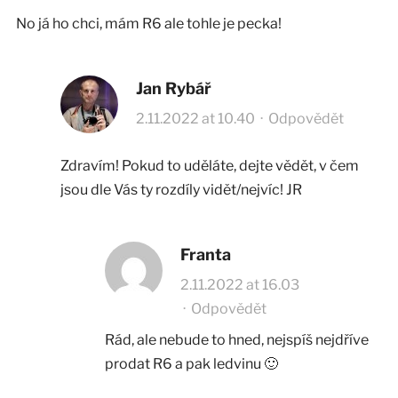
No já ho chci, mám R6 ale tohle je pecka!
Jan Rybář
2.11.2022 at 10.40
·
Odpovědět
Zdravím! Pokud to uděláte, dejte vědět, v čem
jsou dle Vás ty rozdíly vidět/nejvíc! JR
Franta
2.11.2022 at 16.03
·
Odpovědět
Rád, ale nebude to hned, nejspíš nejdříve
prodat R6 a pak ledvinu 🙂