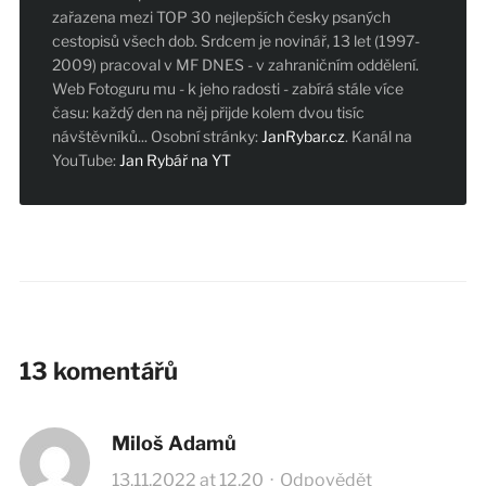
zařazena mezi TOP 30 nejlepších česky psaných
cestopisů všech dob. Srdcem je novinář, 13 let (1997-
2009) pracoval v MF DNES - v zahraničním oddělení.
Web Fotoguru mu - k jeho radosti - zabírá stále více
času: každý den na něj přijde kolem dvou tisíc
návštěvníků... Osobní stránky:
JanRybar.cz
. Kanál na
YouTube:
Jan Rybář na YT
13 komentářů
Miloš Adamů
13.11.2022 at 12.20
·
Odpovědět