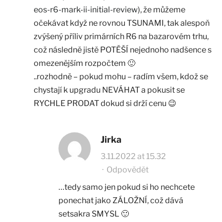
eos-r6-mark-ii-initial-review
), že můžeme
očekávat když ne rovnou TSUNAMI, tak alespoň
zvýšený příliv primárních R6 na bazarovém trhu,
což následně jistě POTĚŠÍ nejednoho nadšence s
omezenějším rozpočtem 🙂
..rozhodně – pokud mohu – radím všem, kdož se
chystají k upgradu NEVÁHAT a pokusit se
RYCHLE PRODAT dokud si drží cenu 😉
Jirka
3.11.2022 at 15.32
·
Odpovědět
…tedy samo jen pokud si ho nechcete
ponechat jako ZÁLOŽNÍ, což dává
setsakra SMYSL 🙂