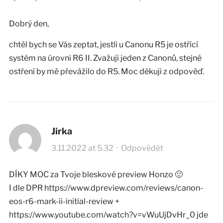
Dobrý den,
chtěl bych se Vás zeptat, jestli u Canonu R5 je ostřící
systém na úrovni R6 II. Zvažuji jeden z Canonů, stejně
ostření by mě převážilo do R5. Moc děkuji z odpověď.
Jirka
3.11.2022 at 5.32
·
Odpovědět
DÍKY MOC za Tvoje bleskové preview Honzo 🙂
I dle DPR
https://www.dpreview.com/reviews/canon-
eos-r6-mark-ii-initial-review
+
https://www.youtube.com/watch?v=vWuUjDvHr_0
jde