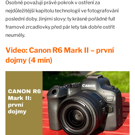
Osobně považuji právě pokrok v ostření za
nejdůležitější kapitolu technologií ve fotografování
poslední doby. Jinými slovy: ty krásné pořádné full
framové zrcadlovky před pár lety tak dobře ostřit
neuměly.
Video: Canon R6 Mark II – první
dojmy (4 min)