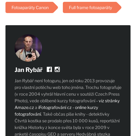
Fotoaparáty Canon
Full frame fotoaparáty
Jan Rybář
Jan Rybář není fotoguru, jen od roku 2013 provozuje
pro vlastní potěchu web toho jména. Trochu fotografuje
(v roce 2004 vyhrál hlavní cenu v soutěži Czech Press
Photo), vede oblíbené kurzy fotografování
- viz stránky
Amaze.cz
a
iFotografování cz - online kurzy
fotografování
. Také občas píše knihy - detektivky
Čtvrtá kostka se prodalo přes 10 000 kusů, reportážní
knížka Historky z konce světa byla v roce 2009 v
anketě časopisu GEO a serveru Hedvábná stezka