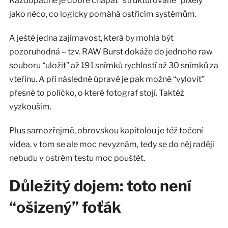
Každopádně je dobré chápat “strukturované” pixely
jako něco, co logicky pomáhá ostřícím systémům.
A ještě jedna zajímavost, která by mohla být
pozoruhodná – tzv. RAW Burst dokáže do jednoho raw
souboru “uložit” až 191 snímků rychlostí až 30 snímků za
vteřinu. A při následné úpravě je pak možné “vylovit”
přesně to políčko, o které fotograf stojí. Taktéž
vyzkouším.
Plus samozřejmě, obrovskou kapitolou je též točení
videa, v tom se ale moc nevyznám, tedy se do něj raději
nebudu v ostrém testu moc pouštět.
Důležitý dojem: toto není
“ošizený” foťák