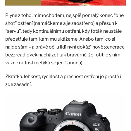
Plyne z toho, mimochodem, nejspíš pomalý konec “one
shot” ostření (namáčkeme a je zaostřeno) a přesun k
“servu”, tedy kontinuálnímu ostření, kdy foťák neustále
přeostřuje tam, kam mu ukážeme. Anebo tam, co si
najde sám – a právě oči u lidí nyní dokáží nové generace
bezzrcadlovek nacházet tak bravurně, že fotit je s nimi
vážně radost (netýká se jen Canonu).
Zkrátka: lehkost, rychlost a přesnost ostření je prostě i
zde zásadní.