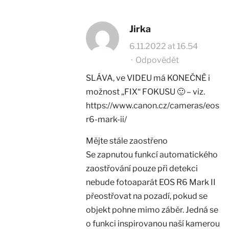
Jirka
6.11.2022 at 16.54
·
Odpovědět
SLÁVA, ve VIDEU má KONEČNĚ i
možnost „FIX“ FOKUSU 🙂 – viz.
https://www.canon.cz/cameras/eos-
r6-mark-ii/
Mějte stále zaostřeno
Se zapnutou funkcí automatického
zaostřování pouze při detekci
nebude fotoaparát EOS R6 Mark II
přeostřovat na pozadí, pokud se
objekt pohne mimo záběr. Jedná se
o funkci inspirovanou naší kamerou