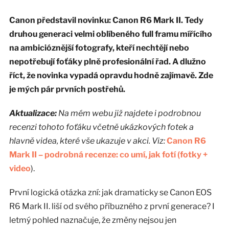
Canon představil novinku: Canon R6 Mark II. Tedy
druhou generaci velmi oblíbeného full framu mířícího
na ambicióznější fotografy, kteří nechtějí nebo
nepotřebují foťáky plně profesionální řad. A dlužno
říct, že novinka vypadá opravdu hodně zajímavě. Zde
je mých pár prvních postřehů.
Aktualizace:
Na mém webu již najdete i podrobnou
recenzi tohoto foťáku včetně ukázkových fotek a
hlavně videa, které vše ukazuje v akci. Viz:
Canon R6
Mark II – podrobná recenze: co umí, jak fotí (fotky +
video
).
První logická otázka zní: jak dramaticky se Canon EOS
R6 Mark II. liší od svého příbuzného z první generace? I
letmý pohled naznačuje, že změny nejsou jen