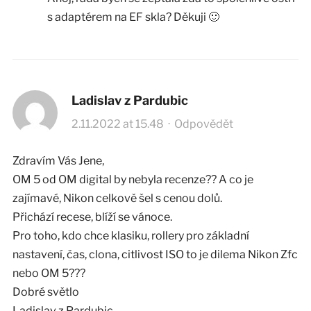
s adaptérem na EF skla? Děkuji 🙂
Ladislav z Pardubic
2.11.2022 at 15.48
·
Odpovědět
Zdravím Vás Jene,
OM 5 od OM digital by nebyla recenze?? A co je
zajímavé, Nikon celkově šel s cenou dolů.
Přichází recese, blíží se vánoce.
Pro toho, kdo chce klasiku, rollery pro základní
nastavení, čas, clona, citlivost ISO to je dilema Nikon Zfc
nebo OM 5???
Dobré světlo
Ladislav z Pardubic