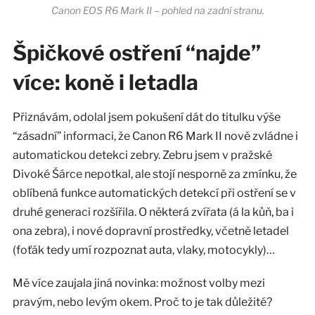
Canon EOS R6 Mark II – pohled na zadní stranu.
Špičkové ostření “najde”
více: koně i letadla
Přiznávám, odolal jsem pokušení dát do titulku výše
“zásadní” informaci, že Canon R6 Mark II nově zvládne i
automatickou detekci zebry. Zebru jsem v pražské
Divoké Šárce nepotkal, ale stojí nesporně za zmínku, že
oblíbená funkce automatických detekcí při ostření se v
druhé generaci rozšířila. O některá zvířata (á la kůň, ba i
ona zebra), i nové dopravní prostředky, včetně letadel
(foťák tedy umí rozpoznat auta, vlaky, motocykly)…
Mě více zaujala jiná novinka: možnost volby mezi
pravým, nebo levým okem. Proč to je tak důležité?