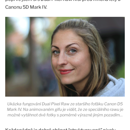
Canonu 5D Mark IV.
Ukázka fungování Dual Pixel Raw ze staršího foťáku Canon D5
Mark IV. Na animovaném gifu je vidět, že ze speciálního rawu je
možné vytáhnot dvě fotky s poměrně výrazně jiným pozadím…