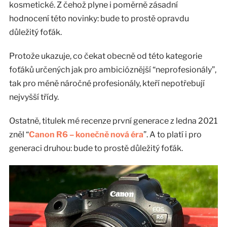
kosmetické. Z čehož plyne i poměrně zásadní
hodnocení této novinky: bude to prostě opravdu
důležitý foťák.
Protože ukazuje, co čekat obecně od této kategorie
foťáků určených jak pro ambicióznější “neprofesionály”,
tak pro méně náročné profesionály, kteří nepotřebují
nejvyšší třídy.
Ostatně, titulek mé recenze první generace z ledna 2021
zněl “
Canon R6 – konečně nová éra
”. A to platí i pro
generaci druhou: bude to prostě důležitý foťák.