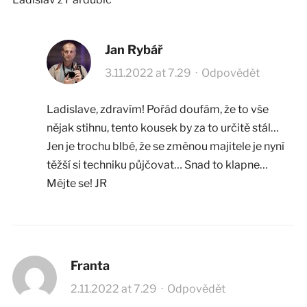
Jan Rybář
3.11.2022 at 7.29
·
Odpovědět
Ladislave, zdravím! Pořád doufám, že to vše
nějak stihnu, tento kousek by za to určitě stál…
Jen je trochu blbé, že se změnou majitele je nyní
těžší si techniku půjčovat… Snad to klapne…
Mějte se! JR
Franta
2.11.2022 at 7.29
·
Odpovědět