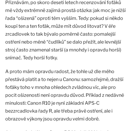
Přiznávám, po skoro deseti letech recenzování foťáků
mě vždy extrémně zajímá prostá otázka: jak moc je nižší
řada “ošizená” oproti těm vyšším. Tedy: pokud si někdo
koupí ten a ten foťák, může mít důvod litovat? V éře
zrcadlovek to tak bývalo poměrně často: pomalejší
ostření nebo méně “čudlíků” se dalo přežít, ale levnější
stroj často znamenal starší (a mnohdy i opravdu horší)
snímač. Tedy horší fotky.
A proto mám opravdu radost, že tohle už dle mého
přestává platit a to nejen u Canonu: samozřejmě, dražší
foťáky toho v mnoha ohledech zvládnou víc, ale pro
pocit ošizenosti není opravdu důvod. Příklad z nedávné
minulosti: Canon R10 je nyní základní APS-C
bezzrcadlovka řady R, ale třeba právě ostření, ale i
obrazové výkony jsou opravdu velmi dobré.