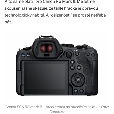
A to samé platí i pro Canon R6 Mark II. Mé letmé
zkoušení jasně ukazuje, že tahle hračka je opravdu
technologicky nabitá. A “ošizenosti” se prostě netřeba
bát.
Canon EOS R6 mark II – zadní strana na oficiálním snímku. Foto:
Canon.cz