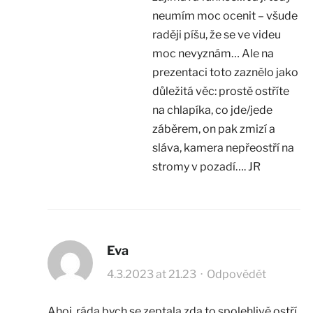
neumím moc ocenit – všude
raději píšu, že se ve videu
moc nevyznám… Ale na
prezentaci toto zaznělo jako
důležitá věc: prostě ostříte
na chlapíka, co jde/jede
záběrem, on pak zmizí a
sláva, kamera nepřeostří na
stromy v pozadí…. JR
Eva
4.3.2023 at 21.23
·
Odpovědět
Ahoj, ráda bych se zeptala zda to spolehlivě ostří