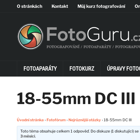
O stránkách
Kontakt
Můj kurz fotografování
On
FOTOAPARÁTY
FOTOKURZ
ÚPRAVY FOTO
18-55mm DC III
Úvodní stránka
›
Fotofórum
›
Nejrůznější otázky
›
18-55mm DC III
Toto téma obsahuje celkem 1 odpověď. Do diskuze (1 diskutující) se 
3 měsíci
.