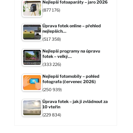
Nejlepší fotoaparáty – jaro 2026
(877 176)
Úprava fotek online – přehled
nejlepších…
(517 358)
Nejlepší programy na úpravu
fotek – velký…
(333 226)
Nejlepší fotomobily – pohled
fotografa (červenec 2026)
(250 939)
Úprava fotek – jak ji zvládnout za
10 vteřin
(229 834)