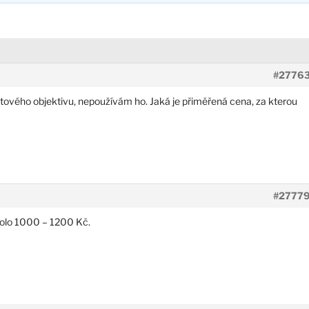
#2776
setového objektivu, nepoužívám ho. Jaká je přiměřená cena, za kterou
#2777
kolo 1000 – 1200 Kč.