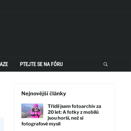
AZE
PTEJTE SE NA FÓRU
Nejnovější články
Třídil jsem fotoarchiv za
20 let: A fotky z mobilů
jsou horší, než si
fotografové myslí