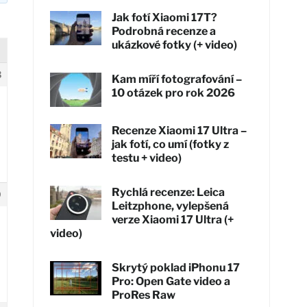
Jak fotí Xiaomi 17T?
Podrobná recenze a
ukázkové fotky (+ video)
3
Kam míří fotografování –
10 otázek pro rok 2026
Recenze Xiaomi 17 Ultra –
jak fotí, co umí (fotky z
testu + video)
Rychlá recenze: Leica
9
Leitzphone, vylepšená
verze Xiaomi 17 Ultra (+
video)
Skrytý poklad iPhonu 17
Pro: Open Gate video a
ProRes Raw