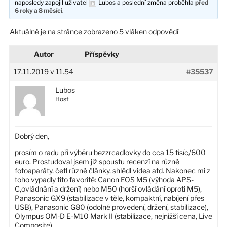
naposledy zapojil uživatel
Lubos
a poslední změna proběhla
před
6 roky a 8 měsíci
.
Aktuálně je na stránce zobrazeno 5 vláken odpovědí
Autor
Příspěvky
17.11.2019 v 11.54
#35537
Lubos
Host
Dobrý den,
prosím o radu při výběru bezzrcadlovky do cca 15 tisíc/600
euro. Prostudoval jsem již spoustu recenzí na různé
fotoaparáty, četl různé články, shlédl videa atd. Nakonec mi z
toho vypadly tito favorité: Canon EOS M5 (výhoda APS-
C,ovládnání a držení) nebo M50 (horší ovládání oproti M5),
Panasonic GX9 (stabilizace v těle, kompaktní, nabíjení přes
USB), Panasonic G80 (odolné provedení, držení, stabilizace),
Olympus OM-D E-M10 Mark II (stabilizace, nejnižší cena, Live
Composite).