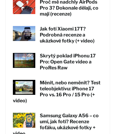
Proč mě nadchly AirPods
Pro 3? Dokonale dělají, co
mají (recenze)
Jak fotí Xiaomi 17T?
Podrobná recenze a
ukázkové fotky (+ video)
Skrytý poklad iPhonu 17
Pro: Open Gate video a
ProRes Raw
Měnit, nebo neměnit? Test
teleobjektivu: iPhone 17
Pro vs. 16 Pro / 15 Pro (+
video)
Samsung Galaxy A56 – co
umí, jak fotí? Recenze
foťáku, ukázkové fotky +
video