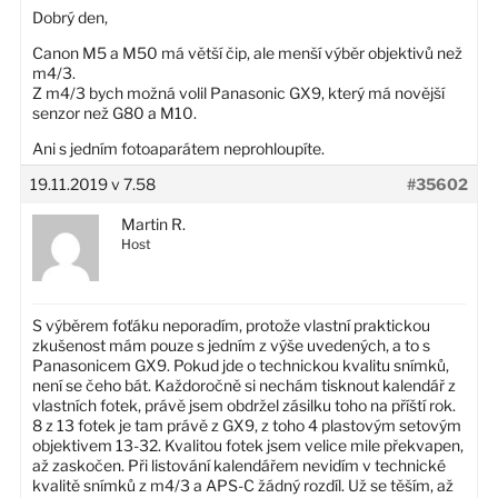
Dobrý den,
Canon M5 a M50 má větší čip, ale menší výběr objektivů než
m4/3.
Z m4/3 bych možná volil Panasonic GX9, který má novější
senzor než G80 a M10.
Ani s jedním fotoaparátem neprohloupíte.
19.11.2019 v 7.58
#35602
Martin R.
Host
S výběrem foťáku neporadím, protože vlastní praktickou
zkušenost mám pouze s jedním z výše uvedených, a to s
Panasonicem GX9. Pokud jde o technickou kvalitu snímků,
není se čeho bát. Každoročně si nechám tisknout kalendář z
vlastních fotek, právě jsem obdržel zásilku toho na příští rok.
8 z 13 fotek je tam právě z GX9, z toho 4 plastovým setovým
objektivem 13-32. Kvalitou fotek jsem velice mile překvapen,
až zaskočen. Při listování kalendářem nevidím v technické
kvalitě snímků z m4/3 a APS-C žádný rozdíl. Už se těším, až