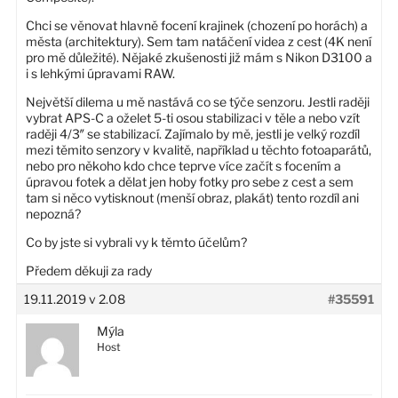
Chci se věnovat hlavně focení krajinek (chození po horách) a
města (architektury). Sem tam natáčení videa z cest (4K není
pro mě důležité). Nějaké zkušenosti již mám s Nikon D3100 a
i s lehkými úpravami RAW.
Největší dilema u mě nastává co se týče senzoru. Jestli raději
vybrat APS-C a oželet 5-ti osou stabilizaci v těle a nebo vzít
raději 4/3″ se stabilizací. Zajímalo by mě, jestli je velký rozdíl
mezi těmito senzory v kvalitě, například u těchto fotoaparátů,
nebo pro někoho kdo chce teprve více začít s focením a
úpravou fotek a dělat jen hoby fotky pro sebe z cest a sem
tam si něco vytisknout (menší obraz, plakát) tento rozdíl ani
nepozná?
Co by jste si vybrali vy k těmto účelům?
Předem děkuji za rady
19.11.2019 v 2.08
#35591
Mýla
Host