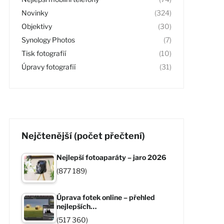
Novinky
(324)
Objektivy
(30)
Synology Photos
(7)
Tisk fotografií
(10)
Úpravy fotografií
(31)
Nejčtenější (počet přečtení)
Nejlepší fotoaparáty – jaro 2026
(877 189)
Úprava fotek online – přehled
nejlepších…
(517 360)