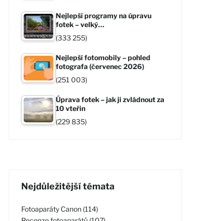
Nejlepší programy na úpravu
fotek – velký…
(333 255)
Nejlepší fotomobily – pohled
fotografa (červenec 2026)
(251 003)
Úprava fotek – jak ji zvládnout za
10 vteřin
(229 835)
Nejdůležitější témata
Fotoaparáty Canon (114)
Recenze fotoaparátů (107)