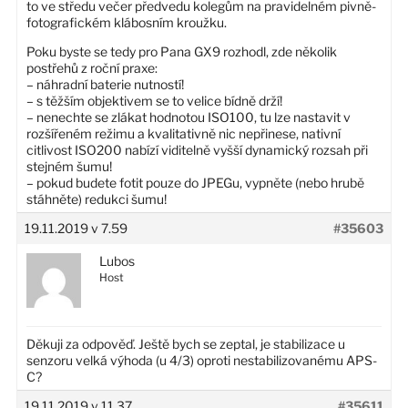
to ve středu večer předvedu kolegům na pravidelném pivně-
fotografickém klábosním kroužku.
Poku byste se tedy pro Pana GX9 rozhodl, zde několik
postřehů z roční praxe:
– náhradní baterie nutností!
– s těžším objektivem se to velice bídně drží!
– nenechte se zlákat hodnotou ISO100, tu lze nastavit v
rozšířeném režimu a kvalitativně nic nepřinese, nativní
citlivost ISO200 nabízí viditelně vyšší dynamický rozsah při
stejném šumu!
– pokud budete fotit pouze do JPEGu, vypněte (nebo hrubě
stáhněte) redukci šumu!
19.11.2019 v 7.59
#35603
Lubos
Host
Děkuji za odpověď. Ještě bych se zeptal, je stabilizace u
senzoru velká výhoda (u 4/3) oproti nestabilizovanému APS-
C?
19.11.2019 v 11.37
#35611