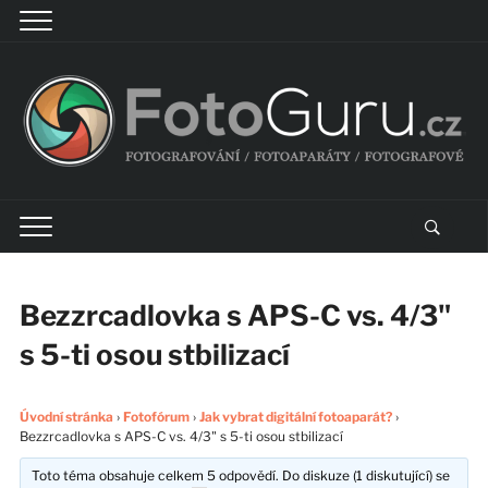
Bezzrcadlovka s APS-C vs. 4/3"
s 5-ti osou stbilizací
Úvodní stránka
›
Fotofórum
›
Jak vybrat digitální fotoaparát?
›
Bezzrcadlovka s APS-C vs. 4/3" s 5-ti osou stbilizací
Toto téma obsahuje celkem 5 odpovědí. Do diskuze (1 diskutující) se