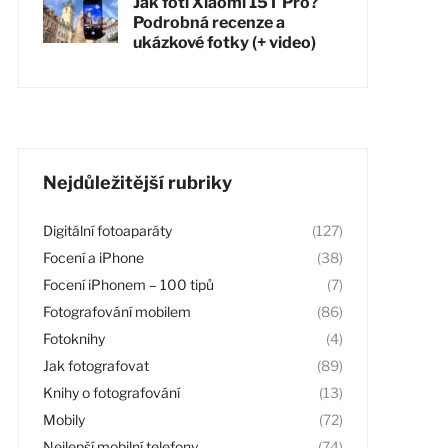
Jak fotí Xiaomi 15T Pro?
Podrobná recenze a
ukázkové fotky (+ video)
Nejdůležitější rubriky
Digitální fotoaparáty
(127)
Focení a iPhone
(38)
Focení iPhonem – 100 tipů
(7)
Fotografování mobilem
(86)
Fotoknihy
(4)
Jak fotografovat
(89)
Knihy o fotografování
(13)
Mobily
(72)
Nejlepší mobilní telefony
(74)