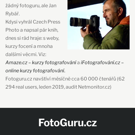
žádný fotoguru, ale Jan
Rybář.
Kdysi vyhrál Czech Press
Photo a napsal pár knih,
dnes si rád hraje: s weby,
kurzy focení a mnoha
dalšími věcmi. Viz:
Amaze.cz – kurzy fotografování
a
iFotografování.cz –
online kurzy fotografování
.
Fotoguru.cz navštíví měsíčně cca 60 000 čtenářů (62
294 real users, leden 2019, audit Netmonitor.cz)
FotoGuru.cz