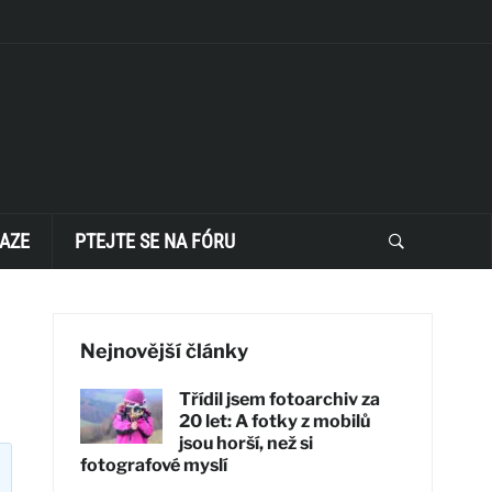
AZE
PTEJTE SE NA FÓRU
Nejnovější články
Třídil jsem fotoarchiv za
20 let: A fotky z mobilů
jsou horší, než si
fotografové myslí