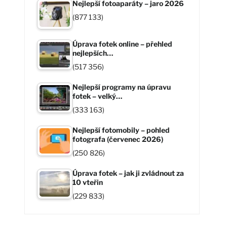
Nejlepší fotoaparáty – jaro 2026
(877 133)
Úprava fotek online – přehled
nejlepších…
(517 356)
Nejlepší programy na úpravu
fotek – velký…
(333 163)
Nejlepší fotomobily – pohled
fotografa (červenec 2026)
(250 826)
Úprava fotek – jak ji zvládnout za
10 vteřin
(229 833)