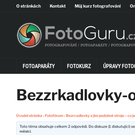
O stránkách
Kontakt
Můj kurz fotografování
On
FOTOAPARÁTY
FOTOKURZ
ÚPRAVY FOTO
Bezzrkadlovky-o
Úvodní stránka
›
Fotofórum
›
Bezrcadlovky a jim podobné stroje – co j
Toto téma obsahuje celkem 2 odpovědi. Do diskuze (1 diskutující) se
měsíci
.