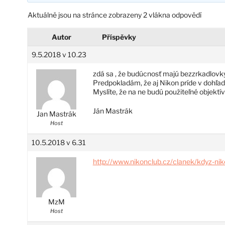
Aktuálně jsou na stránce zobrazeny 2 vlákna odpovědí
Autor
Příspěvky
9.5.2018 v 10.23
zdá sa , že budúcnosť majú bezzrkadlovky
Predpokladám, že aj Nikon príde v dohľad
Myslíte, že na ne budú použiteľné objektí
Ján Mastrák
Jan Mastrák
Host
10.5.2018 v 6.31
http://www.nikonclub.cz/clanek/kdyz-ni
MzM
Host