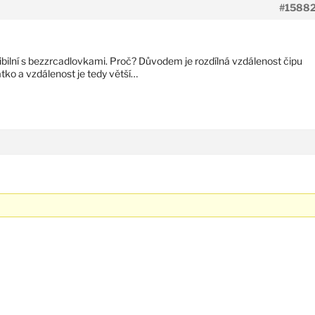
#1588
bilní s bezzrcadlovkami. Proč? Důvodem je rozdílná vzdálenost čipu
tko a vzdálenost je tedy větší…