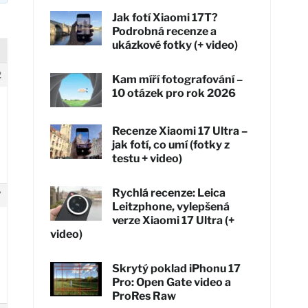
Jak fotí Xiaomi 17T?
Podrobná recenze a
ukázkové fotky (+ video)
2
Kam míří fotografování –
10 otázek pro rok 2026
Recenze Xiaomi 17 Ultra –
jak fotí, co umí (fotky z
testu + video)
Rychlá recenze: Leica
7
Leitzphone, vylepšená
verze Xiaomi 17 Ultra (+
video)
Skrytý poklad iPhonu 17
Pro: Open Gate video a
ProRes Raw