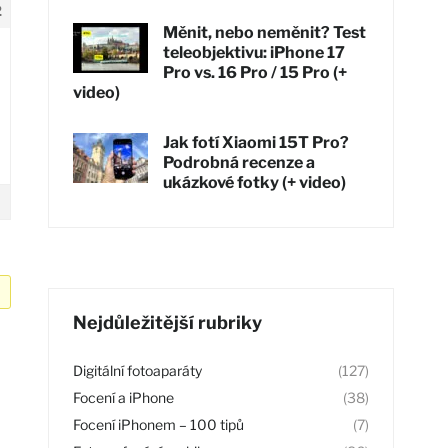
2
Měnit, nebo neměnit? Test
teleobjektivu: iPhone 17
Pro vs. 16 Pro / 15 Pro (+
video)
Jak fotí Xiaomi 15T Pro?
Podrobná recenze a
ukázkové fotky (+ video)
Nejdůležitější rubriky
Digitální fotoaparáty
(127)
Focení a iPhone
(38)
Focení iPhonem – 100 tipů
(7)