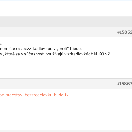
#1585
.
nom čase s bezzrkadlovkou v „profi“ triede.
vy , ktoré sa v súčasnosti používajú v zrkadlovkách NIKON?
#1586
kon-predstavi-bezzrcadlovku-bude-fx