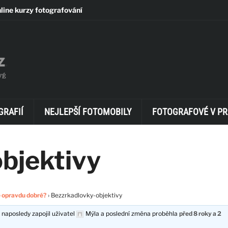
line kurzy fotografování
GRAFIÍ
NEJLEPŠÍ FOTOMOBILY
FOTOGRAFOVÉ V PR
bjektivy
e opravdu dobré?
›
Bezzrkadlovky-objektivy
 naposledy zapojil uživatel
Mýla
a poslední změna proběhla
před 8 roky a 2