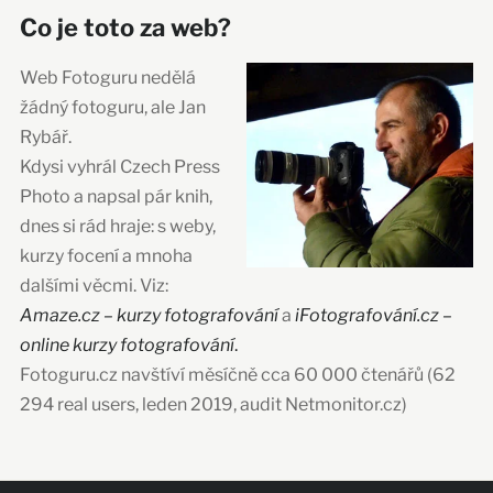
Co je toto za web?
Web Fotoguru nedělá
žádný fotoguru, ale Jan
Rybář.
Kdysi vyhrál Czech Press
Photo a napsal pár knih,
dnes si rád hraje: s weby,
kurzy focení a mnoha
dalšími věcmi. Viz:
Amaze.cz – kurzy fotografování
a
iFotografování.cz –
online kurzy fotografování
.
Fotoguru.cz navštíví měsíčně cca 60 000 čtenářů (62
294 real users, leden 2019, audit Netmonitor.cz)