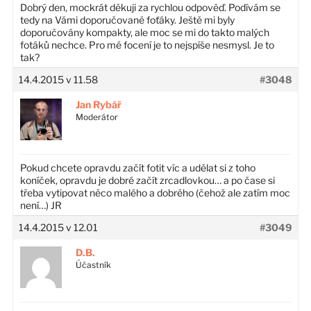
Dobrý den, mockrát děkuji za rychlou odpověď. Podívám se
tedy na Vámi doporučované foťáky. Ještě mi byly
doporučovány kompakty, ale moc se mi do takto malých
fotáků nechce. Pro mé focení je to nejspíše nesmysl. Je to
tak?
14.4.2015 v 11.58
#3048
Jan Rybář
Moderátor
Pokud chcete opravdu začít fotit víc a udělat si z toho
koníček, opravdu je dobré začít zrcadlovkou… a po čase si
třeba vytipovat něco malého a dobrého (čehož ale zatím moc
není…) JR
14.4.2015 v 12.01
#3049
D.B.
Účastník