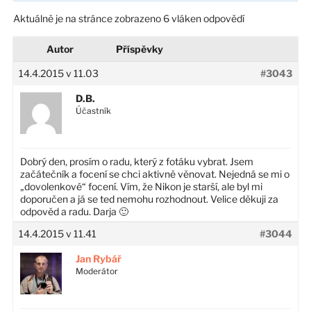
Aktuálně je na stránce zobrazeno 6 vláken odpovědí
Autor
Příspěvky
14.4.2015 v 11.03
#3043
D.B.
Účastník
Dobrý den, prosím o radu, který z fotáku vybrat. Jsem
začátečník a focení se chci aktivně věnovat. Nejedná se mi o
„dovolenkové“ focení. Vím, že Nikon je starší, ale byl mi
doporučen a já se ted nemohu rozhodnout. Velice děkuji za
odpověd a radu. Darja 🙂
14.4.2015 v 11.41
#3044
Jan Rybář
Moderátor