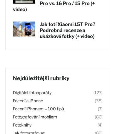
Pro vs. 16 Pro / 15 Pro (+
video)
Jak fotí Xiaomi 15T Pro?
Podrobná recenze a
ukázkové fotky (+ video)
Nejdůležitější rubriky
Digitální fotoaparáty
(127)
Focení a iPhone
(38)
Focení iPhonem – 100 tipů
(7)
Fotografování mobilem
(86)
Fotoknihy
(4)
Jak fotografovat
(89)