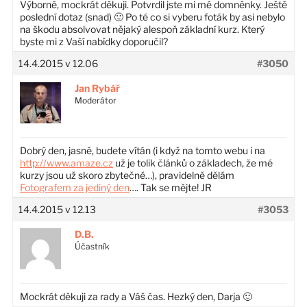
Výborně, mockrát děkuji. Potvrdil jste mi mé domněnky. Ještě
poslední dotaz (snad) 🙂 Po té co si vyberu foták by asi nebylo
na škodu absolvovat nějaký alespoň základní kurz. Který
byste mi z Vaší nabídky doporučil?
14.4.2015 v 12.06
#3050
Jan Rybář
Moderátor
Dobrý den, jasně, budete vítán (i když na tomto webu i na
http://www.amaze.cz
už je tolik článků o základech, že mé
kurzy jsou už skoro zbytečné…), pravidelně dělám
Fotografem za jediný den
…. Tak se mějte! JR
14.4.2015 v 12.13
#3053
D.B.
Účastník
Mockrát děkuji za rady a Váš čas. Hezký den, Darja 🙂