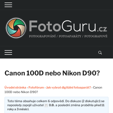
Canon 100D nebo Nikon D90?
Úvodní stránka
›
Fotofórum
›
Jak vybrat digitální fotoaparát?
›
Canon
100D nebo Nikon D90?
Toto téma obsahuje celkem 6 odpovědí. Do diskuze (2 diskutující) se
naposledy zapojil uživatel
D.B.
a poslední změna proběhla
před 11
roky a 3 měsíci
.