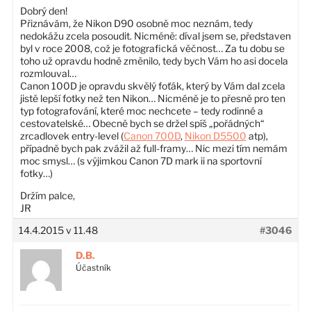
Dobrý den!
Přiznávám, že Nikon D90 osobně moc neznám, tedy
nedokážu zcela posoudit. Nicméně: díval jsem se, představen
byl v roce 2008, což je fotografická věčnost… Za tu dobu se
toho už opravdu hodně změnilo, tedy bych Vám ho asi docela
rozmlouval…
Canon 100D je opravdu skvělý foťák, který by Vám dal zcela
jistě lepší fotky než ten Nikon… Nicméně je to přesně pro ten
typ fotografování, které moc nechcete – tedy rodinné a
cestovatelské… Obecně bych se držel spíš „pořádných“
zrcadlovek entry-level (
Canon 700D
,
Nikon D5500
atp),
případně bych pak zvážil až full-framy… Nic mezi tím nemám
moc smysl… (s výjimkou Canon 7D mark ii na sportovní
fotky…)
Držím palce,
JR
14.4.2015 v 11.48
#3046
D.B.
Účastník