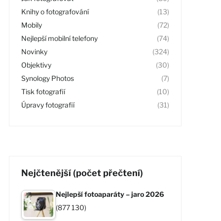
Knihy o fotografování
(13)
Mobily
(72)
Nejlepší mobilní telefony
(74)
Novinky
(324)
Objektivy
(30)
Synology Photos
(7)
Tisk fotografií
(10)
Úpravy fotografií
(31)
Nejčtenější (počet přečtení)
Nejlepší fotoaparáty – jaro 2026
(877 130)