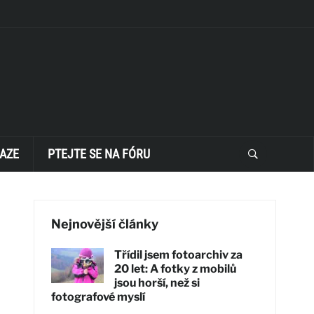
AZE
PTEJTE SE NA FÓRU
Nejnovější články
Třídil jsem fotoarchiv za
20 let: A fotky z mobilů
jsou horší, než si
fotografové myslí