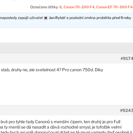
Označeno štítky:
6
,
Canon 70-200 F4
,
Canon EF 70-300 F4
naposledy zapojil uživatel
Jan Rybář
a poslední změna proběhla
před 9 roky
#917
e stab, druhy ne, ale svetelnost 4? Pro canon 750d. Diky
#924
rávě pro tyhle řady Canonů s menším čipem, ten druhý je pro Full
 na ty menší se dá nasadit a dává rozhodně smysl, je tofoťák velmi
 tedy bych asi spíš doporučovat držet se té první varianty (byť osobně ji