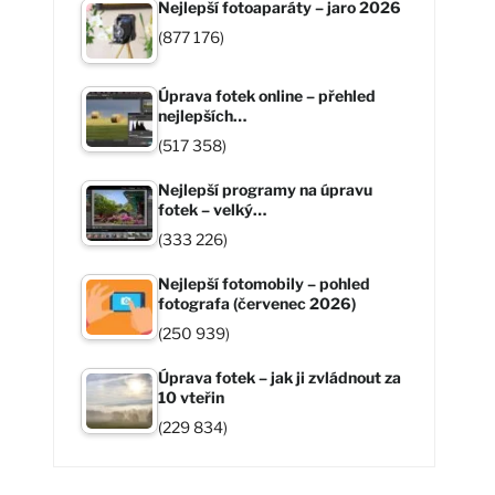
Nejlepší fotoaparáty – jaro 2026
(877 176)
Úprava fotek online – přehled
nejlepších…
(517 358)
Nejlepší programy na úpravu
fotek – velký…
(333 226)
Nejlepší fotomobily – pohled
fotografa (červenec 2026)
(250 939)
Úprava fotek – jak ji zvládnout za
10 vteřin
(229 834)