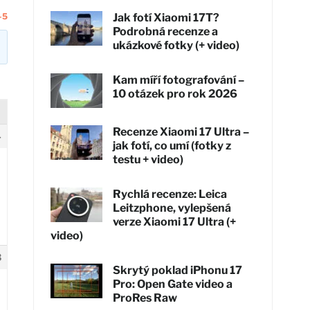
-5
Jak fotí Xiaomi 17T?
Podrobná recenze a
ukázkové fotky (+ video)
Kam míří fotografování –
10 otázek pro rok 2026
Recenze Xiaomi 17 Ultra –
4
jak fotí, co umí (fotky z
testu + video)
Rychlá recenze: Leica
Leitzphone, vylepšená
verze Xiaomi 17 Ultra (+
video)
3
Skrytý poklad iPhonu 17
Pro: Open Gate video a
ProRes Raw