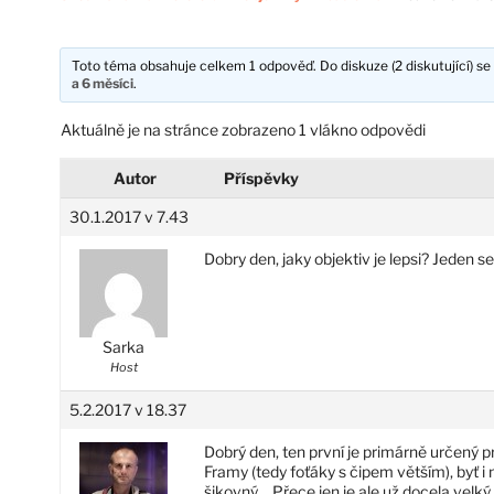
Toto téma obsahuje celkem 1 odpověď. Do diskuze (2 diskutující) se 
a 6 měsíci
.
Aktuálně je na stránce zobrazeno 1 vlákno odpovědi
Autor
Příspěvky
30.1.2017 v 7.43
Dobry den, jaky objektiv je lepsi? Jeden s
Sarka
Host
5.2.2017 v 18.37
Dobrý den, ten první je primárně určený p
Framy (tedy foťáky s čipem větším), byť i
šikovný… Přece jen je ale už docela velký,