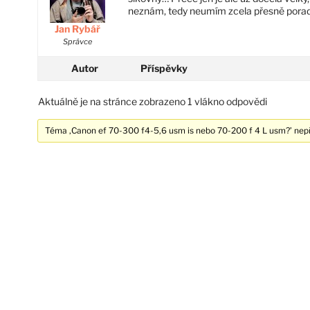
neznám, tedy neumím zcela přesně porad
Jan Rybář
Správce
Autor
Příspěvky
Aktuálně je na stránce zobrazeno 1 vlákno odpovědi
Téma ‚Canon ef 70-300 f4-5,6 usm is nebo 70-200 f 4 L usm?’ nepř