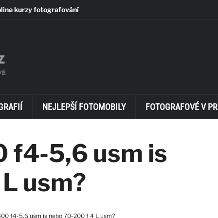
line kurzy fotografování
GRAFIÍ
NEJLEPŠÍ FOTOMOBILY
FOTOGRAFOVÉ V PR
 f4-5,6 usm is
 L usm?
00 f4-5,6 usm is nebo 70-200 f 4 L usm?