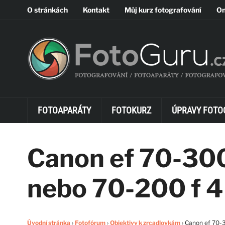
O stránkách
Kontakt
Můj kurz fotografování
On
FOTOAPARÁTY
FOTOKURZ
ÚPRAVY FOTO
Canon ef 70-300
nebo 70-200 f 4
Úvodní stránka
›
Fotofórum
›
Objektivy k zrcadlovkám
›
Canon ef 70-3