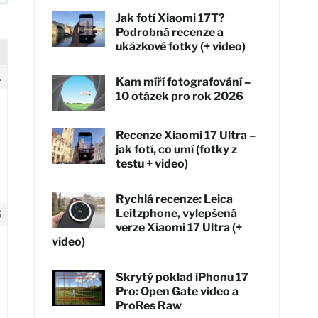
Jak fotí Xiaomi 17T?
Podrobná recenze a
ukázkové fotky (+ video)
1
Kam míří fotografování –
10 otázek pro rok 2026
Recenze Xiaomi 17 Ultra –
jak fotí, co umí (fotky z
testu + video)
Rychlá recenze: Leica
Leitzphone, vylepšená
5
verze Xiaomi 17 Ultra (+
video)
Skrytý poklad iPhonu 17
Pro: Open Gate video a
ProRes Raw