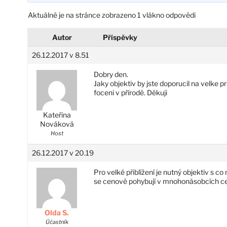
Aktuálně je na stránce zobrazeno 1 vlákno odpovědi
Autor
Příspěvky
26.12.2017 v 8.51
Dobry den.
Jaky objektiv by jste doporucil na velke pri
foceni v přírodě. Děkuji
Kateřina
Nováková
Host
26.12.2017 v 20.19
Pro velké přiblížení je nutný objektiv s c
se cenově pohybují v mnohonásobcích 
Olda S.
Účastník