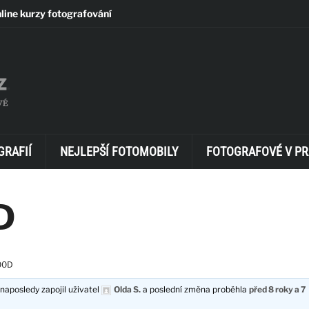
line kurzy fotografování
GRAFIÍ
NEJLEPŠÍ FOTOMOBILY
FOTOGRAFOVÉ V PR
D
00D
naposledy zapojil uživatel
Olda S.
a poslední změna proběhla
před 8 roky a 7