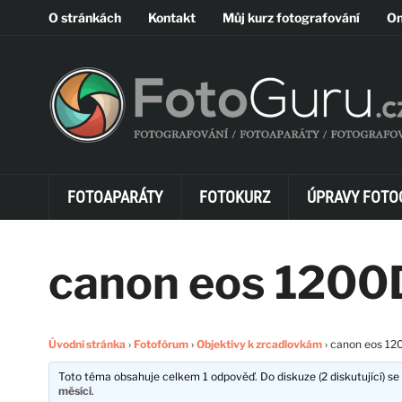
O stránkách
Kontakt
Můj kurz fotografování
On
FOTOAPARÁTY
FOTOKURZ
ÚPRAVY FOTO
canon eos 1200
Úvodní stránka
›
Fotofórum
›
Objektivy k zrcadlovkám
›
canon eos 12
Toto téma obsahuje celkem 1 odpověď. Do diskuze (2 diskutující) se 
měsíci
.