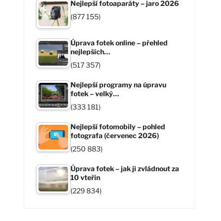
Nejlepší fotoaparáty – jaro 2026
(877 155)
Úprava fotek online – přehled
nejlepších…
(517 357)
Nejlepší programy na úpravu
fotek – velký…
(333 181)
Nejlepší fotomobily – pohled
fotografa (červenec 2026)
(250 883)
Úprava fotek – jak ji zvládnout za
10 vteřin
(229 834)