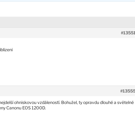
#1355
blizeni
#1355
o nejdelší ohniskovou vzdáleností. Bohužel, ty opravdu dlouhé a světelné
ceny Canonu EOS 1200D.