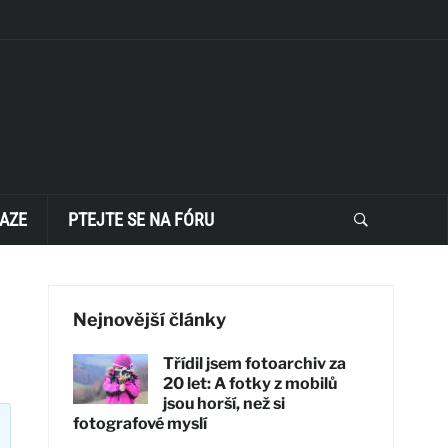
AZE
PTEJTE SE NA FÓRU
Nejnovější články
Třídil jsem fotoarchiv za
20 let: A fotky z mobilů
jsou horší, než si
fotografové myslí