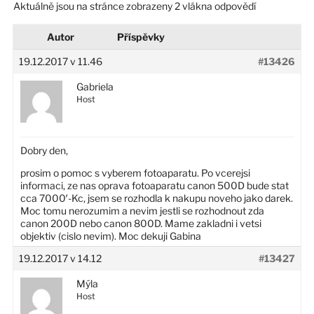
Aktuálně jsou na stránce zobrazeny 2 vlákna odpovědí
Autor
Příspěvky
19.12.2017 v 11.46
#13426
Gabriela
Host
Dobry den,
prosim o pomoc s vyberem fotoaparatu. Po vcerejsi
informaci, ze nas oprava fotoaparatu canon 500D bude stat
cca 7000′-Kc, jsem se rozhodla k nakupu noveho jako darek.
Moc tomu nerozumim a nevim jestli se rozhodnout zda
canon 200D nebo canon 800D. Mame zakladni i vetsi
objektiv (cislo nevim). Moc dekuji Gabina
19.12.2017 v 14.12
#13427
Mýla
Host