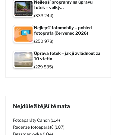
Nejlepší programy na úpravu
fotek – velký…
(333 244)
Nejlepší fotomobily – pohled
fotografa (červenec 2026)
(250 978)
Úprava fotek – jak ji zvládnout za
10 vteřin
(229 835)
Nejdůležitější témata
Fotoaparáty Canon (114)
Recenze fotoaparátů (107)
Bezzrcadlovka (104)