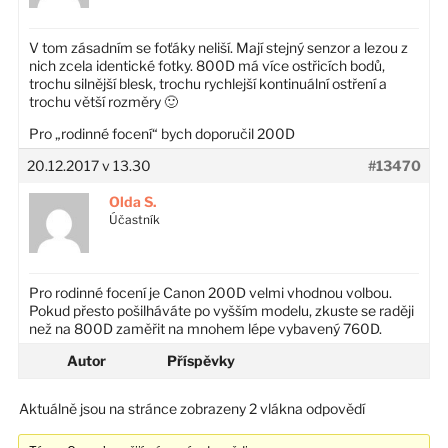
V tom zásadním se foťáky neliší. Mají stejný senzor a lezou z
nich zcela identické fotky. 800D má více ostřicích bodů,
trochu silnější blesk, trochu rychlejší kontinuální ostření a
trochu větší rozměry 🙂
Pro „rodinné focení“ bych doporučil 200D
20.12.2017 v 13.30
#13470
Olda S.
Účastník
Pro rodinné focení je Canon 200D velmi vhodnou volbou.
Pokud přesto pošilháváte po vyšším modelu, zkuste se raději
než na 800D zaměřit na mnohem lépe vybavený 760D.
Autor
Příspěvky
Aktuálně jsou na stránce zobrazeny 2 vlákna odpovědí