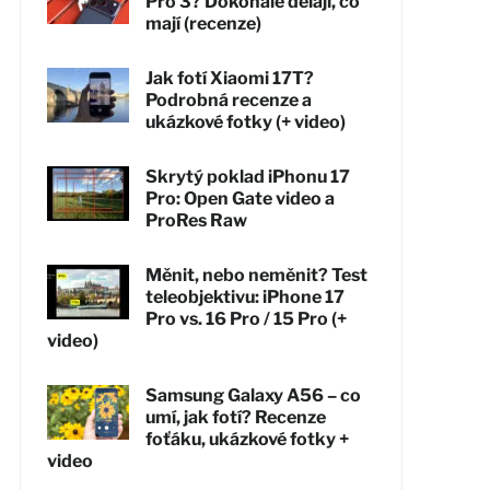
Pro 3? Dokonale dělají, co
mají (recenze)
Jak fotí Xiaomi 17T?
Podrobná recenze a
ukázkové fotky (+ video)
Skrytý poklad iPhonu 17
Pro: Open Gate video a
ProRes Raw
Měnit, nebo neměnit? Test
teleobjektivu: iPhone 17
Pro vs. 16 Pro / 15 Pro (+
video)
Samsung Galaxy A56 – co
umí, jak fotí? Recenze
foťáku, ukázkové fotky +
video