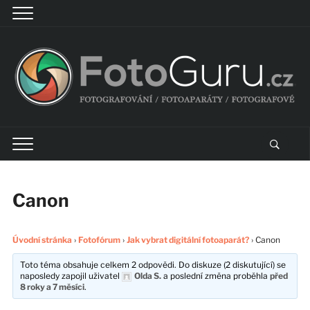
Canon
Úvodní stránka
›
Fotofórum
›
Jak vybrat digitální fotoaparát?
›
Canon
Toto téma obsahuje celkem 2 odpovědi. Do diskuze (2 diskutující) se
naposledy zapojil uživatel
Olda S.
a poslední změna proběhla
před
8 roky a 7 měsíci
.