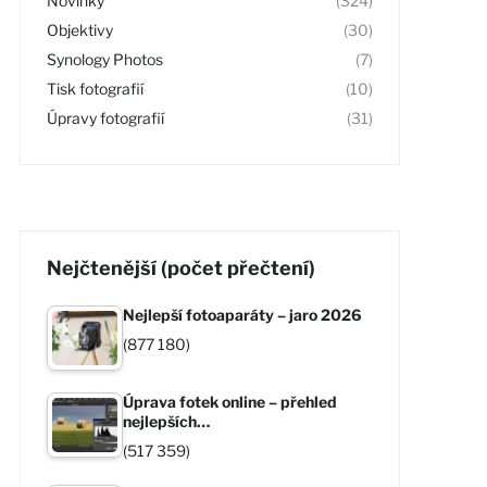
Novinky
(324)
Objektivy
(30)
Synology Photos
(7)
Tisk fotografií
(10)
Úpravy fotografií
(31)
Nejčtenější (počet přečtení)
Nejlepší fotoaparáty – jaro 2026
(877 180)
Úprava fotek online – přehled
nejlepších…
(517 359)