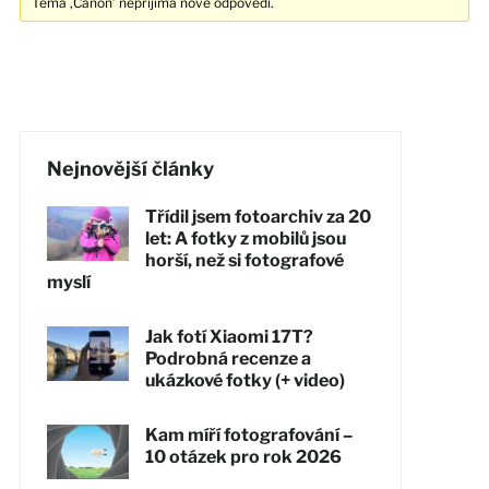
Téma ‚Canon’ nepřijímá nové odpovědi.
Nejnovější články
Třídil jsem fotoarchiv za 20
let: A fotky z mobilů jsou
horší, než si fotografové
myslí
Jak fotí Xiaomi 17T?
Podrobná recenze a
ukázkové fotky (+ video)
Kam míří fotografování –
10 otázek pro rok 2026