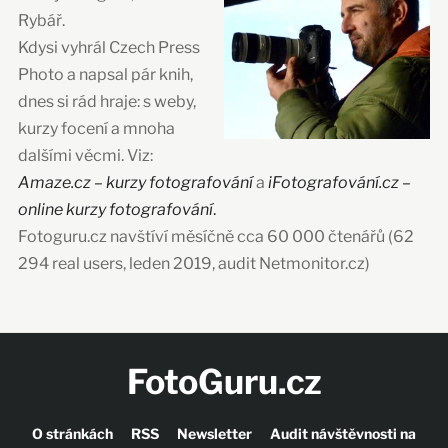
Rybář.
Kdysi vyhrál Czech Press
Photo a napsal pár knih,
dnes si rád hraje: s weby,
kurzy focení a mnoha
dalšími věcmi. Viz:
Amaze.cz – kurzy fotografování
a
iFotografování.cz –
online kurzy fotografování
.
Fotoguru.cz navštíví měsíčně cca 60 000 čtenářů (62
294 real users, leden 2019, audit Netmonitor.cz)
FotoGuru.cz
O stránkách
RSS
Newsletter
Audit návštěvnosti na