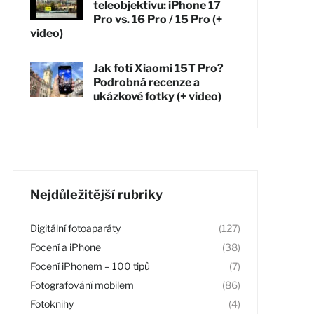
teleobjektivu: iPhone 17
Pro vs. 16 Pro / 15 Pro (+
video)
Jak fotí Xiaomi 15T Pro?
Podrobná recenze a
ukázkové fotky (+ video)
Nejdůležitější rubriky
Digitální fotoaparáty
(127)
Focení a iPhone
(38)
Focení iPhonem – 100 tipů
(7)
Fotografování mobilem
(86)
Fotoknihy
(4)