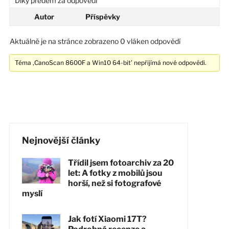
Díky předem za odpovědi
Autor
Příspěvky
Aktuálně je na stránce zobrazeno 0 vláken odpovědí
Téma ‚CanoScan 8600F a Win10 64-bit’ nepřijímá nové odpovědi.
Nejnovější články
Třídil jsem fotoarchiv za 20
let: A fotky z mobilů jsou
horší, než si fotografové
myslí
Jak fotí Xiaomi 17T?