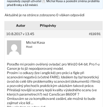
naposledy zapojil uživatel
Michal Kasa
a poslední změna proběhla
před 8 roky a 12 měsíci
.
Aktuálně je na stránce zobrazeno 0 vláken odpovědí
Autor
Příspěvky
10.8.2017 v 13.45
#11691
Michal Kasa
Host
Poraďte mi prosím ověřený ovladač pro Win10 64-bit. Pro f-u
Canon je to již nepodporovaný model.
Prosím i o odkazy (lze i anglické) pro práci a fígle při
scanování negativů (včetně FARE). Ideálem by byl teoretický
úvod do celé šíře problematiky scanování (dokumentů i filmů)
a pozvolný přechod k praktickým ukázkám takové práce.
Přinášejí novější scanery lepší kvalitu výsledného scanu (ve
kterých parametrech?) než CanoScan 8600F ?
Omlouvám se za komplikované zadání, ale možná to bude
zajímat více lidí …