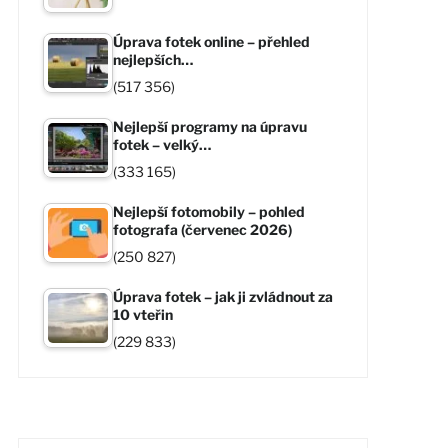
Úprava fotek online – přehled
nejlepších…
(517 356)
Nejlepší programy na úpravu
fotek – velký…
(333 165)
Nejlepší fotomobily – pohled
fotografa (červenec 2026)
(250 827)
Úprava fotek – jak ji zvládnout za
10 vteřin
(229 833)