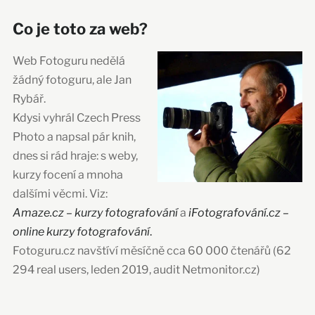
Co je toto za web?
Web Fotoguru nedělá
žádný fotoguru, ale Jan
Rybář.
Kdysi vyhrál Czech Press
Photo a napsal pár knih,
dnes si rád hraje: s weby,
kurzy focení a mnoha
dalšími věcmi. Viz:
Amaze.cz – kurzy fotografování
a
iFotografování.cz –
online kurzy fotografování
.
Fotoguru.cz navštíví měsíčně cca 60 000 čtenářů (62
294 real users, leden 2019, audit Netmonitor.cz)