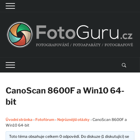
CanoScan 8600F a Win10 64-
bit
Úvodní stránka
›
Fotofórum
›
Nejrůznější otázky
›
CanoScan 8600F a
Win10 64-bit
Toto téma obsahuje celkem 0 odpovědí. Do diskuze (1 diskutující) se