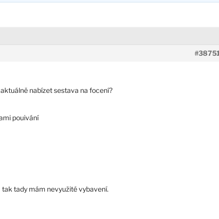
#3875
 aktuálně nabízet sestava na focení?
ami pouivání
a tak tady mám nevyužité vybavení.