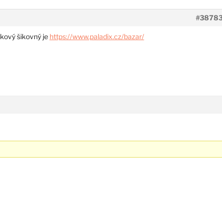
#3878
akový šikovný je
https://www.paladix.cz/bazar/