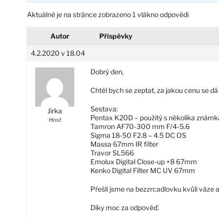
Aktuálně je na stránce zobrazeno 1 vlákno odpovědi
Autor
Příspěvky
4.2.2020 v 18.04
Dobrý den,
Chtěl bych se zeptat, za jakou cenu se dá
Sestava:
Jirka
Pentax K20D – použitý s několika známk
Host
Tamron AF70-300 mm F/4-5.6
Sigma 18-50 F2.8 – 4.5 DC OS
Massa 67mm IR filter
Travor SL566
Emolux Digital Close-up +8 67mm
Kenko Digital Filter MC UV 67mm
Přešli jsme na bezzrcadlovku kvůli váze 
Díky moc za odpověď.