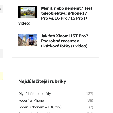
Měnit, nebo neměnit? Test
3
teleobjektivu: iPhone 17
Pro vs. 16 Pro / 15 Pro (+
video)
Jak fotí Xiaomi 15T Pro?
Podrobná recenze a
ukázkové fotky (+ video)
Nejdůležitější rubriky
Digitální fotoaparáty
(127)
Focení a iPhone
(38)
Focení iPhonem – 100 tipů
(7)