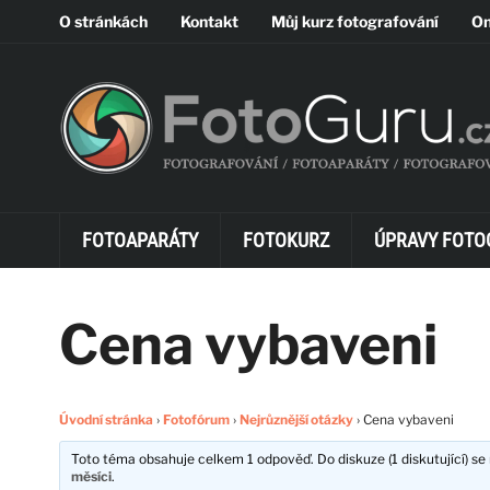
O stránkách
Kontakt
Můj kurz fotografování
On
FOTOAPARÁTY
FOTOKURZ
ÚPRAVY FOTO
Cena vybaveni
Úvodní stránka
›
Fotofórum
›
Nejrůznější otázky
›
Cena vybaveni
Toto téma obsahuje celkem 1 odpověď. Do diskuze (1 diskutující) se 
měsíci
.