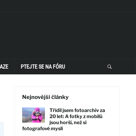
AZE
PTEJTE SE NA FÓRU
Nejnovější články
Třídil jsem fotoarchiv za
20 let: A fotky z mobilů
jsou horší, než si
fotografové myslí