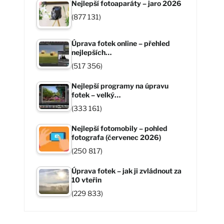
Nejlepší fotoaparáty – jaro 2026
(877 131)
Úprava fotek online – přehled
nejlepších…
(517 356)
Nejlepší programy na úpravu
fotek – velký…
(333 161)
Nejlepší fotomobily – pohled
fotografa (červenec 2026)
(250 817)
Úprava fotek – jak ji zvládnout za
10 vteřin
(229 833)