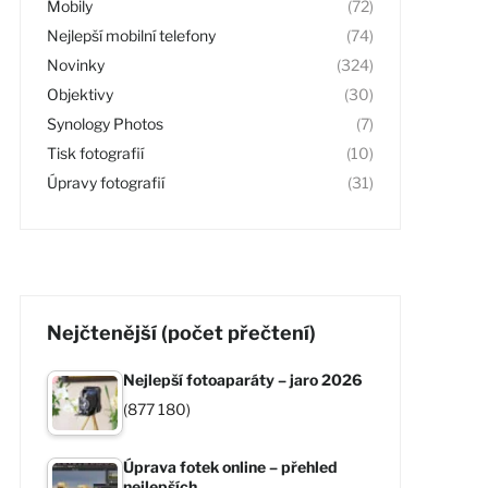
Mobily
(72)
Nejlepší mobilní telefony
(74)
Novinky
(324)
Objektivy
(30)
Synology Photos
(7)
Tisk fotografií
(10)
Úpravy fotografií
(31)
Nejčtenější (počet přečtení)
Nejlepší fotoaparáty – jaro 2026
(877 180)
Úprava fotek online – přehled
nejlepších…