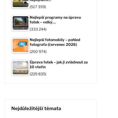
(517 359)
Nejlepší programy na úpravu
fotek – velký…
(333 244)
Nejlepší fotomobily – pohled
fotografa (červenec 2026)
(250 974)
Úprava fotek – jak ji zvládnout za
10 vteřin
(229 835)
Nejdůležitější témata