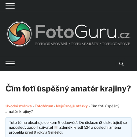
Čím fotí úspěšný amatér krajiny?
Úvodní stránka
›
Fotofórum
›
Nejrůznější otázky
›
Čím fotí úspěšný
amatér krajiny?
Toto téma obsahuje celkem 9 odpovědí. Do diskuze (3 diskutující) se
naposledy zapojil uživatel
Zdeněk Friedl (ZF)
a poslední změna
proběhla
před 9 roky a 9 měsíci
.