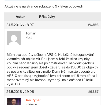
Aktuálně je na stránce zobrazeno 9 vláken odpovědí
Autor
Příspěvky
24.5.2016 v 18.07
#6356
Toman
Host
Mám dva aparáty s čipem APS-C. Na běžné fotografování
vlastním pár objektivů. Pak jsem si řekl, že si na krajinky
koupím něco lepšího, ale po prostudování nabídek výrobců
optiky a recenzí jsem došel k závěru, že do 15000 za objektiv
se posunu kvalitou jen o málo. Domnívám se, že obecně pro
APS-C neexistuje vyjímečně kvalitní zoom od 18 mm, třeba i
méně světelný, ale kresbou výtečný i na cloně cca 13 kvůli
vyšší HO.
24.5.2016 v 19.08
#6357
Jan Rybář
Správce