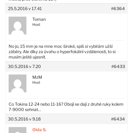
25.5.2016 v 17.41
#6364
Toman
Host
No jo, 15 mm je na mne moc široké, spíš si vybírám užší
záběry. Ale díky za úvahu o hyperfokální vzdálenosti, to si
musím ještě ujasnit.
30.5.2016 v 7.20
#6433
MzM
Host
Co Tokina 12-24 nebo 11-16? Obojí se dají z druhé ruky kolem
7-9000 sehnat…
30.5.2016 v 9.18
#6434
Olda S.