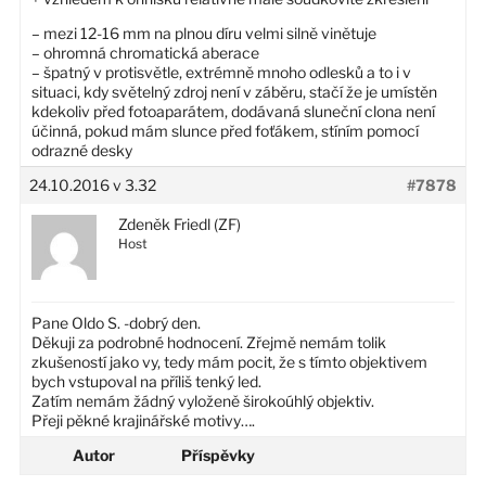
– mezi 12-16 mm na plnou díru velmi silně vinětuje
– ohromná chromatická aberace
– špatný v protisvětle, extrémně mnoho odlesků a to i v
situaci, kdy světelný zdroj není v záběru, stačí že je umístěn
kdekoliv před fotoaparátem, dodávaná sluneční clona není
účinná, pokud mám slunce před foťákem, stíním pomocí
odrazné desky
24.10.2016 v 3.32
#7878
Zdeněk Friedl (ZF)
Host
Pane Oldo S. -dobrý den.
Děkuji za podrobné hodnocení. Zřejmě nemám tolik
zkušeností jako vy, tedy mám pocit, že s tímto objektivem
bych vstupoval na příliš tenký led.
Zatím nemám žádný vyloženě širokoúhlý objektiv.
Přeji pěkné krajinářské motivy….
Autor
Příspěvky