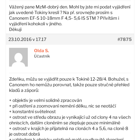
Vážený pane MzM-dobrý den. Mohl by jste mi podat vyjádření
jak uvedené Tokiny kreslí ? Na př. srovnejte prosím s
Canonem EF-S 10-18mm F 4,5- 5,6 IS STM ? Přivítám i
vyjádření kohokoli v jiného.
Děkuji
23.10.2016 v 17.17
#7875
Olda S.
Účastník
Zdeňku, můžu se vyjádřit pouze k Tokině 12-28/4. Bohužel, s
Canonem ho nemůžu porovnat, takže pouze stručně přehled
kladů a záporů:
+ objektiv je velmi solidně zpracován
+ při ostření a zoomovaní nemění délku, nic se neotáčí
+ konstantní světelnost
+ ostrost ve středu obrazu je vynikající už od clony 4 na všech
ohniscích, dalším cloněním se zlepšuje pouze minimálně
+ ostrost v krajích je přijatelná na clonách 4 a 5,6, na cloně 8
je ostrost dobrá
+ vzhledem k ohnisku relativně malé soudkovité zkreslení