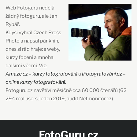
Web Fotoguru nedělá
žádný fotoguru, ale Jan
Rybář.
Kdysi vyhrál Czech Press
Photo a napsal pár knih,
dnes si rád hraje: s weby,
kurzy focení a mnoha
dalšími věcmi. Viz:
Amaze.cz – kurzy fotografování
a
iFotografování.cz –
online kurzy fotografování
.
Fotoguru.cz navštíví měsíčně cca 60 000 čtenářů (62
294 real users, leden 2019, audit Netmonitor.cz)
FotoGuru.cz