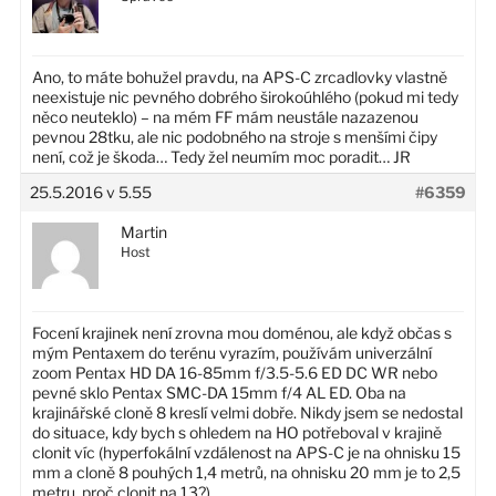
Ano, to máte bohužel pravdu, na APS-C zrcadlovky vlastně
neexistuje nic pevného dobrého širokoúhlého (pokud mi tedy
něco neuteklo) – na mém FF mám neustále nazazenou
pevnou 28tku, ale nic podobného na stroje s menšími čipy
není, což je škoda… Tedy žel neumím moc poradit… JR
25.5.2016 v 5.55
#6359
Martin
Host
Focení krajinek není zrovna mou doménou, ale když občas s
mým Pentaxem do terénu vyrazím, používám univerzální
zoom Pentax HD DA 16-85mm f/3.5-5.6 ED DC WR nebo
pevné sklo Pentax SMC-DA 15mm f/4 AL ED. Oba na
krajinářské cloně 8 kreslí velmi dobře. Nikdy jsem se nedostal
do situace, kdy bych s ohledem na HO potřeboval v krajině
clonit víc (hyperfokální vzdálenost na APS-C je na ohnisku 15
mm a cloně 8 pouhých 1,4 metrů, na ohnisku 20 mm je to 2,5
metru, proč clonit na 13?)