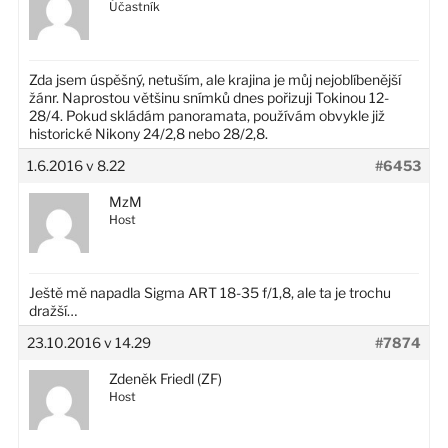
Účastník
Zda jsem úspěšný, netuším, ale krajina je můj nejoblíbenější
žánr. Naprostou většinu snímků dnes pořizuji Tokinou 12-
28/4. Pokud skládám panoramata, používám obvykle již
historické Nikony 24/2,8 nebo 28/2,8.
1.6.2016 v 8.22
#6453
MzM
Host
Ještě mě napadla Sigma ART 18-35 f/1,8, ale ta je trochu
dražší…
23.10.2016 v 14.29
#7874
Zdeněk Friedl (ZF)
Host