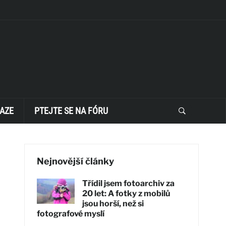
AZE
PTEJTE SE NA FÓRU
Nejnovější články
Třídil jsem fotoarchiv za
20 let: A fotky z mobilů
jsou horší, než si
fotografové myslí