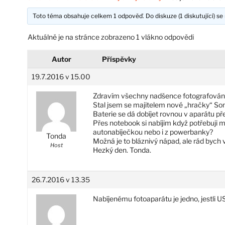
Toto téma obsahuje celkem 1 odpověď. Do diskuze (1 diskutující) se 
Aktuálně je na stránce zobrazeno 1 vlákno odpovědi
Autor
Příspěvky
19.7.2016 v 15.00
Zdravím všechny nadšence fotografování
Stal jsem se majitelem nové „hračky“ S
Baterie se dá dobíjet rovnou v aparátu pře
Přes notebook si nabíjim když potřebuji mo
autonabíječkou nebo i z powerbanky?
Tonda
Možná je to bláznivý nápad, ale rád bych 
Host
Hezký den. Tonda.
26.7.2016 v 13.35
Nabíjenému fotoaparátu je jedno, jestli 