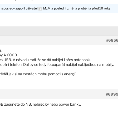
naposledy zapojil uživatel
MzM
a poslední změna proběhla
před 10 roky
.
#685
.
ony A 6000.
s USB. V návodu radí, že se dá nabíjet i přes notebook.
bilní telefon. Dal by se tedy fotoaparát nabíjet nabíječkou na mobily,
věděl jak si na cestách mohu pomoci s energií.
#699
USB zasunete do NB, nebíječky nebo power banky.