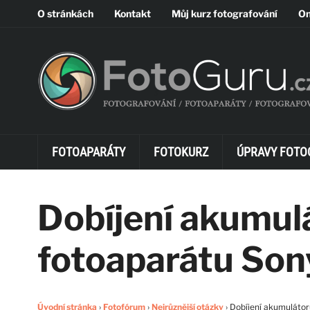
O stránkách
Kontakt
Můj kurz fotografování
On
FOTOAPARÁTY
FOTOKURZ
ÚPRAVY FOTO
Dobíjení akumul
fotoaparátu So
Úvodní stránka
›
Fotofórum
›
Nejrůznější otázky
›
Dobíjení akumuláto