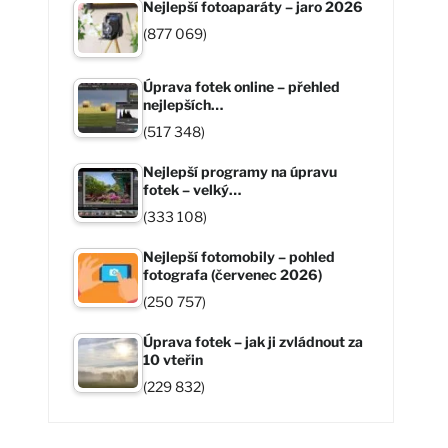
Nejlepší fotoaparáty – jaro 2026
(877 069)
Úprava fotek online – přehled
nejlepších…
(517 348)
Nejlepší programy na úpravu
fotek – velký…
(333 108)
Nejlepší fotomobily – pohled
fotografa (červenec 2026)
(250 757)
Úprava fotek – jak ji zvládnout za
10 vteřin
(229 832)