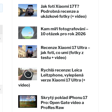
Jak fotí Xiaomi 17T?
Podrobná recenze a
ukázkové fotky (+ video)
Kam míří fotografování –
10 otázek pro rok 2026
6
Recenze Xiaomi 17 Ultra –
jak fotí, co umí (fotky z
testu + video)
Rychlá recenze: Leica
Leitzphone, vylepšená
verze Xiaomi 17 Ultra (+
video)
9
Skrytý poklad iPhonu 17
Pro: Open Gate video a
ProRes Raw