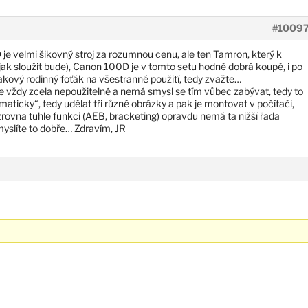
#1009
e velmi šikovný stroj za rozumnou cenu, ale ten Tamron, který k
jak sloužit bude), Canon 100D je v tomto setu hodně dobrá koupě, i po
 takový rodinný foťák na všestranné použití, tedy zvažte…
je vždy zcela nepoužitelné a nemá smysl se tím vůbec zabývat, tedy to
ticky“, tedy udělat tři různé obrázky a pak je montovat v počítači,
zrovna tuhle funkci (AEB, bracketing) opravdu nemá ta nižší řada
yslíte to dobře… Zdravím, JR