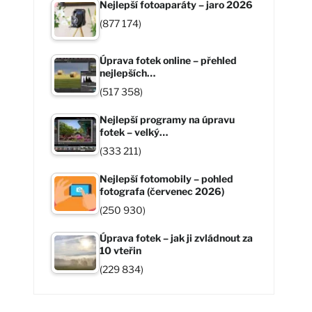
Nejlepší fotoaparáty – jaro 2026
(877 174)
Úprava fotek online – přehled
nejlepších…
(517 358)
Nejlepší programy na úpravu
fotek – velký…
(333 211)
Nejlepší fotomobily – pohled
fotografa (červenec 2026)
(250 930)
Úprava fotek – jak ji zvládnout za
10 vteřin
(229 834)