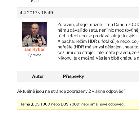
Host
4.4.2017 v 16.49
Zdravím, obé je možné – ten Canon 700D j
němu dávají do setu, není nic moc (byť ně
těch letech, co se prodává, ale je to spíš
A bacha: režim HDR u foťáků je něco, co 
neřešte (HDR má smysl dělat jen „neautoma
Jan Rybář
což umí oba stroje – ale máte pravdu, že 
Správce
Nikonu, tak možná Vás jen blbě chápu a m
Autor
Příspěvky
Aktuálně jsou na stránce zobrazeny 2 vlákna odpovědí
Téma ‚EOS 100D nebo EOS 700D’ nepřijímá nové odpovědi.