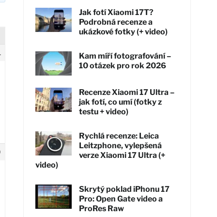
Jak fotí Xiaomi 17T?
Podrobná recenze a
ukázkové fotky (+ video)
1
Kam míří fotografování –
10 otázek pro rok 2026
Recenze Xiaomi 17 Ultra –
jak fotí, co umí (fotky z
testu + video)
Rychlá recenze: Leica
Leitzphone, vylepšená
9
verze Xiaomi 17 Ultra (+
video)
Skrytý poklad iPhonu 17
Pro: Open Gate video a
ProRes Raw