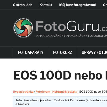
O stránkách
Kontakt
Můj kurz fotografování
On
FOTOAPARÁTY
FOTOKURZ
ÚPRAVY FOTO
EOS 100D nebo
Úvodní stránka
›
Fotofórum
›
Nejrůznější otázky
›
EOS 100D nebo EO
Toto téma obsahuje celkem 2 odpovědi. Do diskuze (2 diskutující) se
a 4 měsíci
.