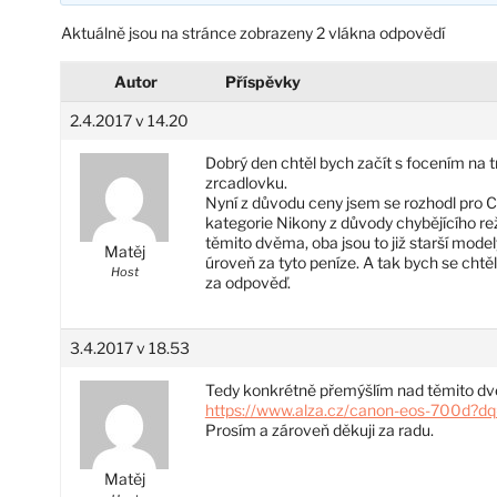
Aktuálně jsou na stránce zobrazeny 2 vlákna odpovědí
Autor
Příspěvky
2.4.2017 v 14.20
Dobrý den chtěl bych začít s focením na tr
zrcadlovku.
Nyní z důvodu ceny jsem se rozhodl pro
kategorie Nikony z důvody chybějícího re
těmito dvěma, oba jsou to již starší model
Matěj
úroveň za tyto peníze. A tak bych se chtěl
Host
za odpověď.
3.4.2017 v 18.53
Tedy konkrétně přemýšlím nad těmito d
https://www.alza.cz/canon-eos-700d?
Prosím a zároveň děkuji za radu.
Matěj