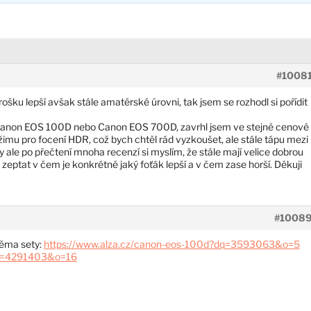
#1008
ošku lepší avšak stále amatérské úrovni, tak jsem se rozhodl si pořídit
 Canon EOS 100D nebo Canon EOS 700D, zavrhl jsem ve stejné cenové
žimu pro focení HDR, což bych chtěl rád vyzkoušet, ale stále tápu mezi
y ale po přečtení mnoha recenzí si myslím, že stále mají velice dobrou
 zeptat v čem je konkrétně jaký foťák lepší a v čem zase horší. Děkuji
#1008
věma sety:
https://www.alza.cz/canon-eos-100d?dq=3593063&o=5
dq=4291403&o=16