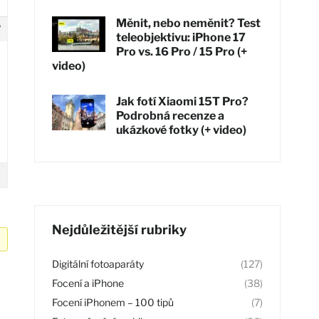
Měnit, nebo neměnit? Test
7
teleobjektivu: iPhone 17
Pro vs. 16 Pro / 15 Pro (+
video)
Jak fotí Xiaomi 15T Pro?
Podrobná recenze a
ukázkové fotky (+ video)
Nejdůležitější rubriky
Digitální fotoaparáty
(127)
Focení a iPhone
(38)
Focení iPhonem – 100 tipů
(7)