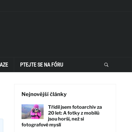
AZE
PTEJTE SE NA FÓRU
Nejnovější články
Třídil jsem fotoarchiv za
20 let: A fotky z mobilů
jsou horší, než si
fotografové myslí