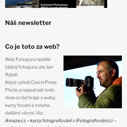
Náš newsletter
Co je toto za web?
Web Fotoguru nedělá
žádný fotoguru, ale Jan
Rybář.
Kdysi vyhrál Czech Press
Photo a napsal pár knih,
dnes si rád hraje: s weby,
kurzy focení a mnoha
dalšími věcmi. Viz:
Amaze.cz – kurzy fotografování
a
iFotografování.cz –