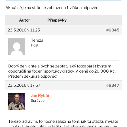
Aktuálně je na stránce zobrazeno 1 vlákno odpovědi
Autor
Příspěvky
23.5.2016 v 11.25
#6345
Tereza
Host
Dobrý den, chtěla bych se zeptat, jaký fotoaparát byste mi
doporučili na focení sportu/cyklistiky. V ceně do 20 000 Kč.
Předem děkuji za odpověď.
23.5.2016 v 17.57
#6347
Jan Rybář
Správce
Terezo, zdravím, to hodně záleží na tom, jak tu otázku myslíte
– pokud chcete fotit cyklistiku, tak obecně nejrozumnější (by