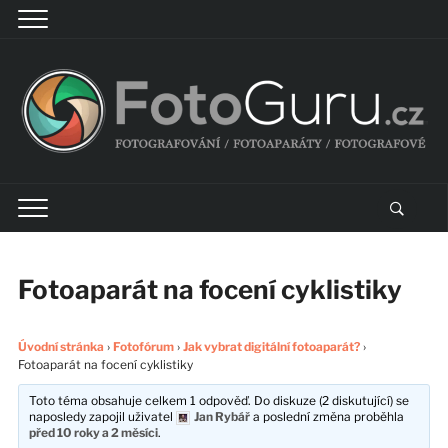
Fotoaparát na focení cyklistiky
Úvodní stránka
›
Fotofórum
›
Jak vybrat digitální fotoaparát?
›
Fotoaparát na focení cyklistiky
Toto téma obsahuje celkem 1 odpověď. Do diskuze (2 diskutující) se
naposledy zapojil uživatel
Jan Rybář
a poslední změna proběhla
před 10 roky a 2 měsíci
.