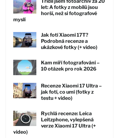
Třídil jsem fotoarchiv za 20
let: A fotky z mobilů jsou
horší, než si fotografové
myslí
Jak fotí Xiaomi 17T?
Podrobná recenze a
ukázkové fotky (+ video)
Kam míří fotografování –
10 otázek pro rok 2026
Recenze Xiaomi 17 Ultra –
jak fotí, co umí (fotky z
testu + video)
Rychlá recenze: Leica
Leitzphone, vylepšená
verze Xiaomi 17 Ultra (+
video)