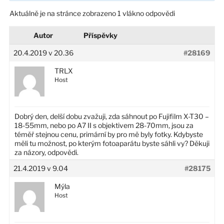
Aktuálně je na stránce zobrazeno 1 vlákno odpovědi
Autor
Příspěvky
20.4.2019 v 20.36
#28169
TRLX
Host
Dobrý den, delší dobu zvažuji, zda sáhnout po Fujifilm X-T30 –
18-55mm, nebo po A7 II s objektivem 28-70mm, jsou za
téměř stejnou cenu, primární by pro mě byly fotky. Kdybyste
měli tu možnost, po kterým fotoaparátu byste sáhli vy? Děkuji
za názory, odpovědi.
21.4.2019 v 9.04
#28175
Mýla
Host