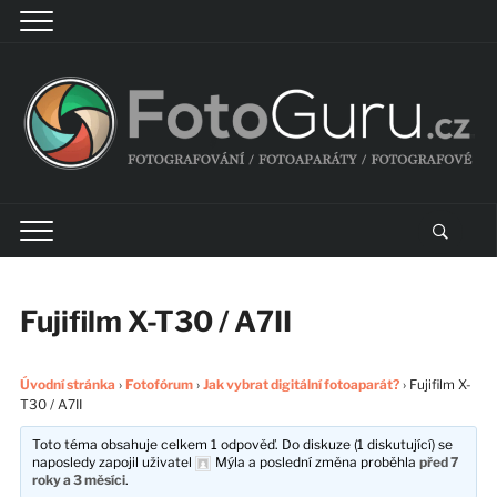
Fujifilm X-T30 / A7II
Úvodní stránka
›
Fotofórum
›
Jak vybrat digitální fotoaparát?
›
Fujifilm X-
T30 / A7II
Toto téma obsahuje celkem 1 odpověď. Do diskuze (1 diskutující) se
naposledy zapojil uživatel
Mýla
a poslední změna proběhla
před 7
roky a 3 měsíci
.