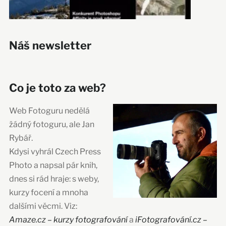
Náš newsletter
Co je toto za web?
Web Fotoguru nedělá
žádný fotoguru, ale Jan
Rybář.
Kdysi vyhrál Czech Press
Photo a napsal pár knih,
dnes si rád hraje: s weby,
kurzy focení a mnoha
dalšími věcmi. Viz:
Amaze.cz – kurzy fotografování
a
iFotografování.cz –