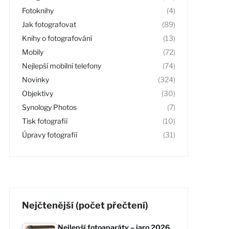
Fotoknihy
(4)
Jak fotografovat
(89)
Knihy o fotografování
(13)
Mobily
(72)
Nejlepší mobilní telefony
(74)
Novinky
(324)
Objektivy
(30)
Synology Photos
(7)
Tisk fotografií
(10)
Úpravy fotografií
(31)
Nejčtenější (počet přečtení)
Nejlepší fotoaparáty – jaro 2026