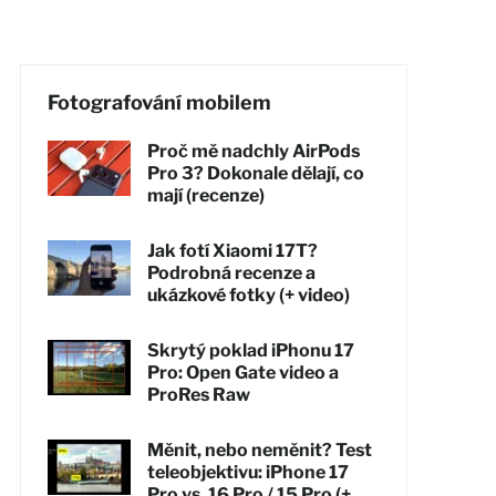
Fotografování mobilem
Proč mě nadchly AirPods
Pro 3? Dokonale dělají, co
mají (recenze)
Jak fotí Xiaomi 17T?
Podrobná recenze a
ukázkové fotky (+ video)
Skrytý poklad iPhonu 17
Pro: Open Gate video a
ProRes Raw
Měnit, nebo neměnit? Test
teleobjektivu: iPhone 17
Pro vs. 16 Pro / 15 Pro (+