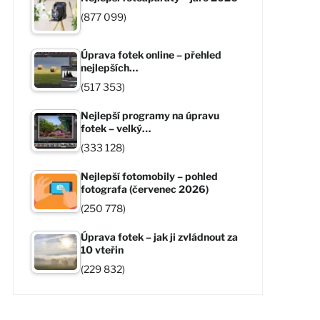
(877 099)
Úprava fotek online – přehled
nejlepších…
(517 353)
Nejlepší programy na úpravu
fotek – velký…
(333 128)
Nejlepší fotomobily – pohled
fotografa (červenec 2026)
(250 778)
Úprava fotek – jak ji zvládnout za
10 vteřin
(229 832)