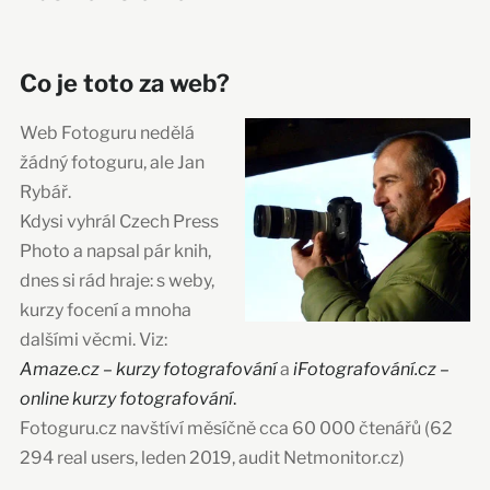
Co je toto za web?
Web Fotoguru nedělá
žádný fotoguru, ale Jan
Rybář.
Kdysi vyhrál Czech Press
Photo a napsal pár knih,
dnes si rád hraje: s weby,
kurzy focení a mnoha
dalšími věcmi. Viz:
Amaze.cz – kurzy fotografování
a
iFotografování.cz –
online kurzy fotografování
.
Fotoguru.cz navštíví měsíčně cca 60 000 čtenářů (62
294 real users, leden 2019, audit Netmonitor.cz)