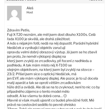
Aleš
Host
Zdravím Petře,
Fuji X-T20 neznám, ale měl jsem dost dlouho X100s. Celá
řada X100 je skvělá, ale drahá záležitost.
A kdo s nějakým fotil, nedá na něj dopustit. Parádní hybridní
hledáček a vynikající objektiv zaručují
opravdu velmi dobrý obrazový výstup. Já jsem se ho zbavil
jen proto, že neměl výklopný displej na
který jsem zvyklý ze zrcadlovky, při focení z nadhledu a
podhledu. A tak mám místo něj X-T100 se
stejným objektivem, na který jsem byl zvyklý na stovce –
23/2. Přišel jsem sice o optický hledáček, má
jen EVF, ale mám výklopný displej. Ale pozor, je to už docela
malý aparát a tak se oproti větším zrcadlovkám
hůře drží a ovládá. Ale dá se na to zvyknout, není to nic co by
případného zájemce o tento model mělo
odradit. A ke všemu ta dobrá cena… 🙂
Hlavně si však musíš ujasnit co budeš převážně fotit. Mě
právě na cestování seděllo to pevné ohnisko
23mm. Tobě ale nemusí zrovna vyhovovat a pak by byla lepší