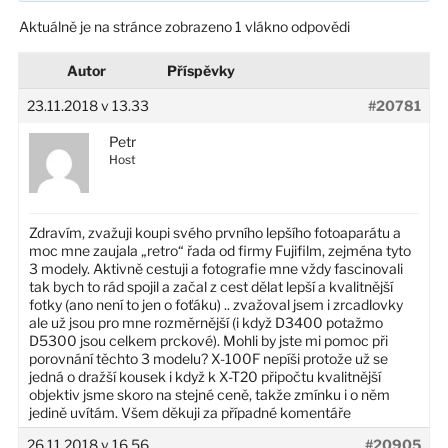
Aktuálně je na stránce zobrazeno 1 vlákno odpovědi
Autor
Příspěvky
23.11.2018 v 13.33
#20781
Petr
Host
Zdravím, zvažuji koupi svého prvního lepšího fotoaparátu a
moc mne zaujala „retro“ řada od firmy Fujifilm, zejména tyto
3 modely. Aktivně cestuji a fotografie mne vždy fascinovali
tak bych to rád spojil a začal z cest dělat lepší a kvalitnější
fotky (ano není to jen o foťáku) .. zvažoval jsem i zrcadlovky
ale už jsou pro mne rozměrnější (i když D3400 potažmo
D5300 jsou celkem prckové). Mohli by jste mi pomoc při
porovnání těchto 3 modelu? X-100F nepíši protože už se
jedná o dražší kousek i když k X-T20 připočtu kvalitnější
objektiv jsme skoro na stejné ceně, takže zmínku i o něm
jedině uvítám. Všem děkuji za případné komentáře
26.11.2018 v 16.56
#20905