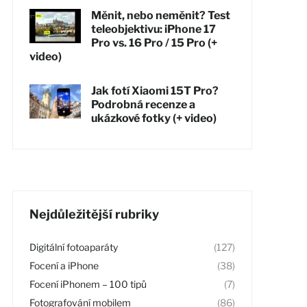
Měnit, nebo neměnit? Test
teleobjektivu: iPhone 17
Pro vs. 16 Pro / 15 Pro (+
video)
Jak fotí Xiaomi 15T Pro?
Podrobná recenze a
ukázkové fotky (+ video)
Nejdůležitější rubriky
Digitální fotoaparáty
(127)
Focení a iPhone
(38)
Focení iPhonem – 100 tipů
(7)
Fotografování mobilem
(86)