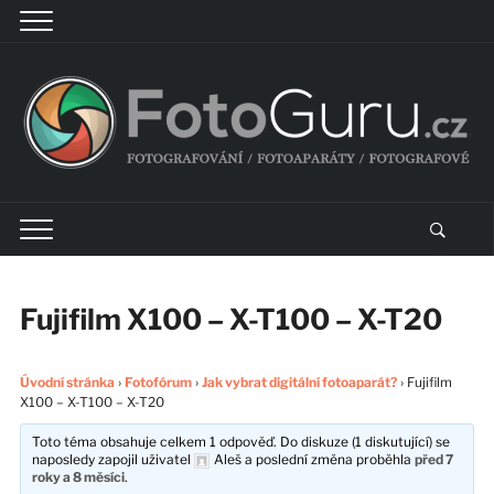
Fujifilm X100 – X-T100 – X-T20
Úvodní stránka
›
Fotofórum
›
Jak vybrat digitální fotoaparát?
›
Fujifilm
X100 – X-T100 – X-T20
Toto téma obsahuje celkem 1 odpověď. Do diskuze (1 diskutující) se
naposledy zapojil uživatel
Aleš
a poslední změna proběhla
před 7
roky a 8 měsíci
.