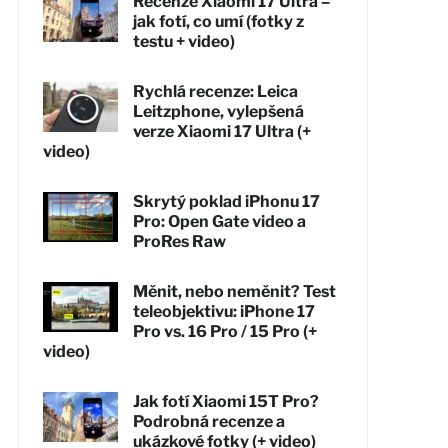
Recenze Xiaomi 17 Ultra –
jak fotí, co umí (fotky z
testu + video)
Rychlá recenze: Leica
Leitzphone, vylepšená
verze Xiaomi 17 Ultra (+
video)
Skrytý poklad iPhonu 17
Pro: Open Gate video a
ProRes Raw
Měnit, nebo neměnit? Test
teleobjektivu: iPhone 17
Pro vs. 16 Pro / 15 Pro (+
video)
Jak fotí Xiaomi 15T Pro?
Podrobná recenze a
ukázkové fotky (+ video)