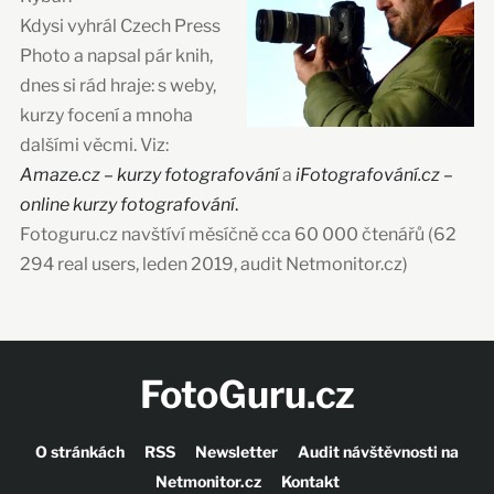
Kdysi vyhrál Czech Press
Photo a napsal pár knih,
dnes si rád hraje: s weby,
kurzy focení a mnoha
dalšími věcmi. Viz:
Amaze.cz – kurzy fotografování
a
iFotografování.cz –
online kurzy fotografování
.
Fotoguru.cz navštíví měsíčně cca 60 000 čtenářů (62
294 real users, leden 2019, audit Netmonitor.cz)
FotoGuru.cz
O stránkách
RSS
Newsletter
Audit návštěvnosti na
Netmonitor.cz
Kontakt