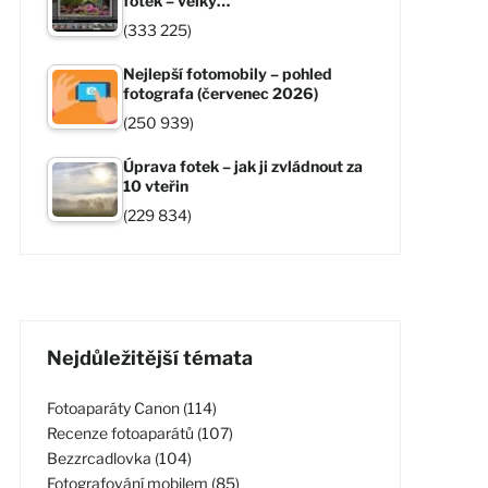
fotek – velký…
(333 225)
Nejlepší fotomobily – pohled
fotografa (červenec 2026)
(250 939)
Úprava fotek – jak ji zvládnout za
10 vteřin
(229 834)
Nejdůležitější témata
Fotoaparáty Canon (114)
Recenze fotoaparátů (107)
Bezzrcadlovka (104)
Fotografování mobilem (85)