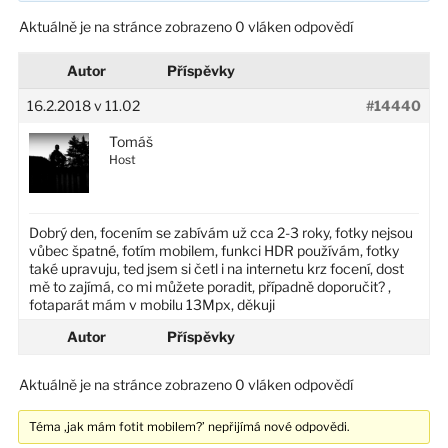
Aktuálně je na stránce zobrazeno 0 vláken odpovědí
Autor
Příspěvky
16.2.2018 v 11.02
#14440
Tomáš
Host
Dobrý den, focením se zabívám už cca 2-3 roky, fotky nejsou
vůbec špatné, fotím mobilem, funkci HDR používám, fotky
také upravuju, ted jsem si četl i na internetu krz focení, dost
mě to zajímá, co mi můžete poradit, případně doporučit? ,
fotaparát mám v mobilu 13Mpx, děkuji
Autor
Příspěvky
Aktuálně je na stránce zobrazeno 0 vláken odpovědí
Téma ‚jak mám fotit mobilem?’ nepřijímá nové odpovědi.