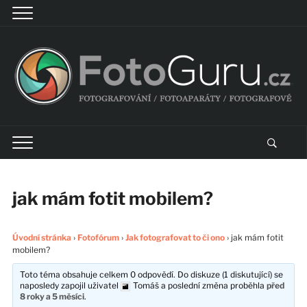
jak mám fotit mobilem?
Úvodní stránka
›
Fotofórum
›
Jak fotografovat to či ono
›
jak mám fotit
mobilem?
Toto téma obsahuje celkem 0 odpovědí. Do diskuze (1 diskutující) se
naposledy zapojil uživatel
Tomáš
a poslední změna proběhla
před
8 roky a 5 měsíci
.