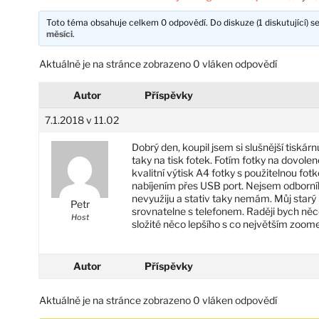
Toto téma obsahuje celkem 0 odpovědí. Do diskuze (1 diskutující) se
měsíci
.
Aktuálně je na stránce zobrazeno 0 vláken odpovědí
Autor
Příspěvky
7.1.2018 v 11.02
Dobrý den, koupil jsem si slušnější tiská
taky na tisk fotek. Fotím fotky na dovole
kvalitní výtisk A4 fotky s použitelnou fo
nabíjením přes USB port. Nejsem odborník
nevyužiju a stativ taky nemám. Můj starý
Petr
srovnatelne s telefonem. Raději bych něc
Host
složité něco lepšího s co největším zoom
Autor
Příspěvky
Aktuálně je na stránce zobrazeno 0 vláken odpovědí