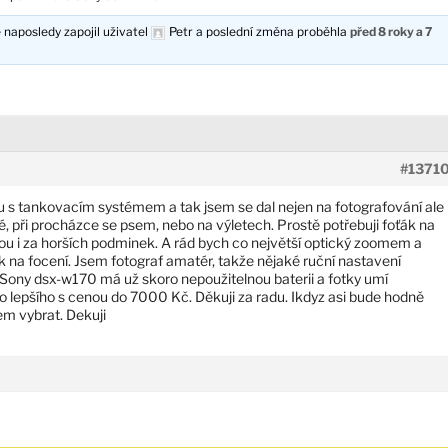
 naposledy zapojil uživatel
Petr
a poslední změna proběhla
před 8 roky a 7
#1371
rnu s tankovacím systémem a tak jsem se dal nejen na fotografování ale
né, při procházce se psem, nebo na výletech. Prostě potřebuji foťák na
tkou i za horších podminek. A rád bych co největší optický zoomem a
 na focení. Jsem fotograf amatér, takže nějaké ruční nastavení
 Sony dsx-w170 má už skoro nepoužitelnou baterii a fotky umí
o lepšího s cenou do 7000 Kč. Děkuji za radu. Ikdyz asi bude hodně
em vybrat. Dekuji