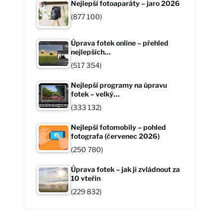
Nejlepší fotoaparáty – jaro 2026
(877 100)
Úprava fotek online – přehled
nejlepších…
(517 354)
Nejlepší programy na úpravu
fotek – velký…
(333 132)
Nejlepší fotomobily – pohled
fotografa (červenec 2026)
(250 780)
Úprava fotek – jak ji zvládnout za
10 vteřin
(229 832)