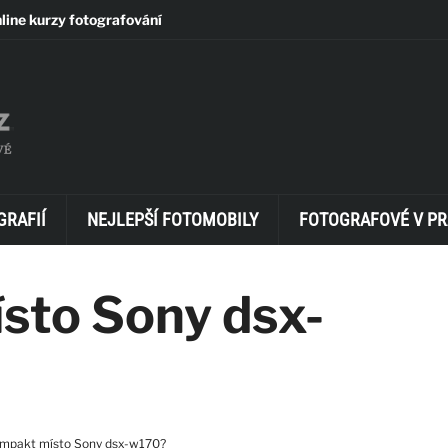
line kurzy fotografování
GRAFIÍ
NEJLEPŠÍ FOTOMOBILY
FOTOGRAFOVÉ V PR
sto Sony dsx-
ompakt místo Sony dsx-w170?