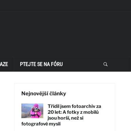
AZE
PTEJTE SE NA FÓRU
Nejnovější články
Třídil jsem fotoarchiv za
20 let: A fotky z mobilů
jsou horší, než si
fotografové myslí