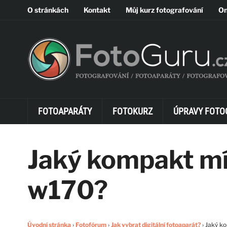
O stránkách
Kontakt
Můj kurz fotografování
On
FOTOAPARÁTY
FOTOKURZ
ÚPRAVY FOTO
Jaký kompakt mí
w170?
Úvodní stránka
›
Fotofórum
›
Jak vybrat digitální fotoaparát?
›
Jaký k