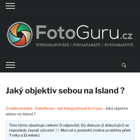
Jaký objektiv sebou na Island ?
Úvodní stránka
›
Fotofórum
›
Jak fotografovat to či ono
›
Jaký objektiv
sebou na Island ?
Toto téma obsahuje celkem 0 odpovědí. Do diskuze (1 diskutující) se
naposledy zapojil uživatel
Marcel
a poslední změna proběhla
před
7 roky a 11 měsíci
.