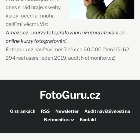
dnes si rád hraje: s weby,
kurzy focení a mnoha
dalšími věcmi. Viz:
Amaze.cz – kurzy fotografování
a
iFotografování.cz –
online kurzy fotografování
.
Fotoguru.cz navštíví měsíčně cca 60 000 čtenářů (62
294 real users, leden 2019, audit Netmonitor.cz)
FotoGuru.cz
O stránkách
RSS
Newsletter
Audit návštěvnosti na
Netmonitor.cz
Kontakt