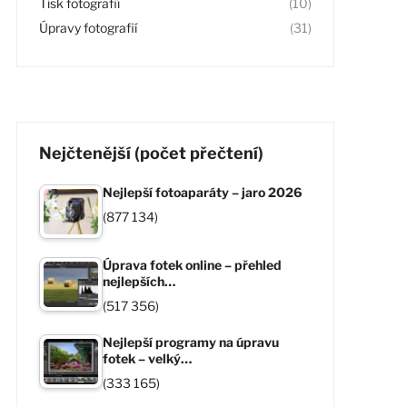
Tisk fotografií
(10)
Úpravy fotografií
(31)
Nejčtenější (počet přečtení)
Nejlepší fotoaparáty – jaro 2026
(877 134)
Úprava fotek online – přehled
nejlepších…
(517 356)
Nejlepší programy na úpravu
fotek – velký…
(333 165)