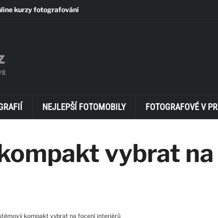
line kurzy fotografování
GRAFIÍ
NEJLEPŠÍ FOTOMOBILY
FOTOGRAFOVÉ V PR
kompakt vybrat na
stémový kompakt vybrat na focení interiérů