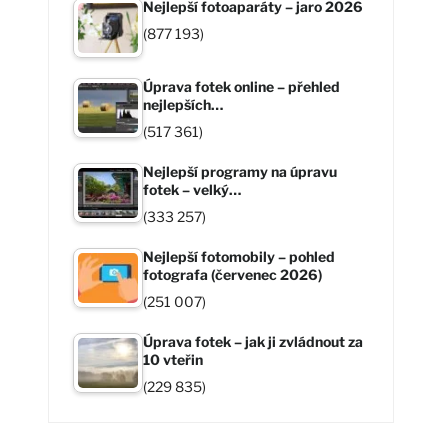
Nejlepší fotoaparáty – jaro 2026
(877 193)
Úprava fotek online – přehled
nejlepších…
(517 361)
Nejlepší programy na úpravu
fotek – velký…
(333 257)
Nejlepší fotomobily – pohled
fotografa (červenec 2026)
(251 007)
Úprava fotek – jak ji zvládnout za
10 vteřin
(229 835)