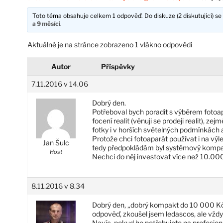
Toto téma obsahuje celkem 1 odpověď. Do diskuze (2 diskutující) se 
a 9 měsíci
.
Aktuálně je na stránce zobrazeno 1 vlákno odpovědi
Autor
Příspěvky
7.11.2016 v 14.06
Dobrý den.
Potřeboval bych poradit s výběrem fotoapa
focení realit (věnuji se prodeji realit), ze
fotky i v horších světelných podmínkách a 
Protože chci fotoaparát používat i na vý
Jan Šulc
tedy předpokládám byl systémový kompakt.
Host
Nechci do něj investovat více než 10.000
8.11.2016 v 8.34
Dobrý den, „dobrý kompakt do 10 000 Kč“ 
odpověď, zkoušel jsem ledascos, ale vžd
Navíc, pokud ho potřebujete na profesion