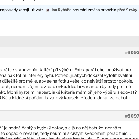
naposledy zapojil uživatel
Jan Rybář
a poslední změna proběhla
před 9 roky
#809
rátu / stanovením kritérií při výběru. Fotoaparát chci používat pro
jména pak fotím interiéry bytů. Potřebuji, abych dokázal vyfotit kvalitní
důležité pro mě je, aby se na fotku vešel co největší prostor pokoje.
letech, nemám zájem o zrcadlovku. Ideální variantou by tedy pro mě
 Mohli byste mi napsat, jaké kritéria mám při jeho výběru sledovat?
 Kč a klidně si pořídím bazarový kousek. Předem děkuji za ochotu.
#809
je hodně častý a logický dotaz, ale já na něj bohužel neznám
y to dopadlo nevalně, tedy neumím s čistým svědomím poradit nic…
ální použití, měl by přece jen dokázat trochu víc… Skoro bych dumal na