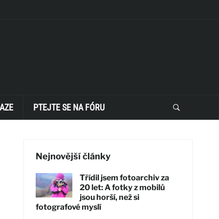
AZE
PTEJTE SE NA FÓRU
Nejnovější články
Třídil jsem fotoarchiv za
20 let: A fotky z mobilů
jsou horší, než si
fotografové myslí