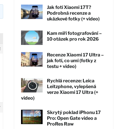
Jak fotí Xiaomi 17T?
Podrobná recenze a
ukázkové fotky (+ video)
Kam míří fotografování –
10 otázek pro rok 2026
2
Recenze Xiaomi 17 Ultra –
jak fotí, co umí (fotky z
testu + video)
Rychlá recenze: Leica
Leitzphone, vylepšená
verze Xiaomi 17 Ultra (+
video)
7
Skrytý poklad iPhonu 17
Pro: Open Gate video a
ProRes Raw