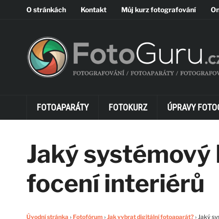
O stránkách
Kontakt
Můj kurz fotografování
On
FOTOAPARÁTY
FOTOKURZ
ÚPRAVY FOTO
Jaký systémový 
focení interiérů
Úvodní stránka
›
Fotofórum
›
Jak vybrat digitální fotoaparát?
›
Jaký sy